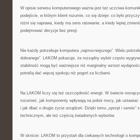
W opisie serwisu komputerowego ważna jest też uczciwa komun
podejście, w którym klient rozumie, co się dzieje: co było przycz
różni się naprawa, kiedy ma sens ratowanie, a kiedy lepiej zmien
podejmować decyzje bez presji.
Nie każdy potrzebuje komputera „najmocniejszego”. Wielu potrzebu
dobranego”. LAKOM pokazuje, że rozsądny wybór często wygrywa
stabilność mogą być ważniejsze niż marginalny wzrost wydajnośc
potrafią dać więcej spokoju niż pogoń za liczbami.
Na LAKOM liczy się też oszczędność energii. W świecie rosnący
rozumieć, jak komponenty wpływają na pobór mocy, jak ustawiać s
i jak dbać o drugie życie urządzeń. Dzięki temu „sprzęt i serwis” 
technicznym, ale też częścią świadomych wyborów.
W skrócie: LAKOM to przystań dla ciekawych technologii o kompu