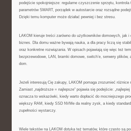
podejście spokojniejsze: regularne czyszczenie sprzętu, kontrola
parametrów SMART, porządek w autostarcie oraz rozsądne podejśc
Dzięki temu komputer może działać pewniej i bez stresu.
LAKOM kieruje treści zarówno do użytkowników domowych, jak i
biznes. Dla domu ważne bywają nauka, a dla pracy liczą się stabi
oraz konkretne rozwiązania. W opisach pojawiają się więc też tema
bezprzewodowe, LAN, bramki domowe, switch’e, serwery plików, a
dom.
Jeżeli interesują Cię zakupy, LAKOM pomaga zrozumieć różnice 
Zamiast „najdroższe = najlepsze” pojawia się podejście: „najlepie
oznacza to wskazówki, kiedy warto dopłacić do mocniejszego pr
większy RAM, kiedy SSD NVMe da realny zysk, a kiedy standard
zupełności wystarczy.
Wiele tekstów na LAKOM dotyka też tematów, które często są pomi