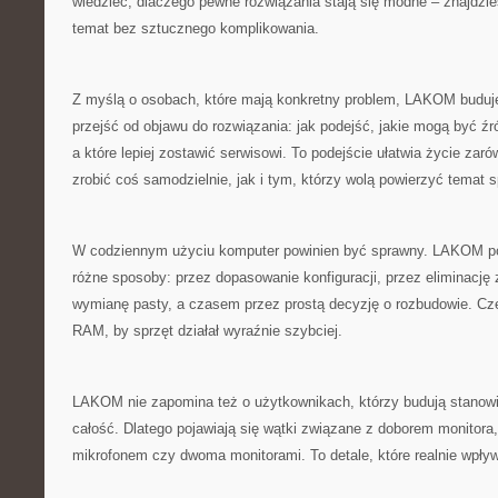
wiedzieć, dlaczego pewne rozwiązania stają się modne – znajdzies
temat bez sztucznego komplikowania.
Z myślą o osobach, które mają konkretny problem, LAKOM buduje 
przejść od objawu do rozwiązania: jak podejść, jakie mogą być źró
a które lepiej zostawić serwisowi. To podejście ułatwia życie za
zrobić coś samodzielnie, jak i tym, którzy wolą powierzyć temat s
W codziennym użyciu komputer powinien być sprawny. LAKOM p
różne sposoby: przez dopasowanie konfiguracji, przez eliminację
wymianę pasty, a czasem przez prostą decyzję o rozbudowie. Cz
RAM, by sprzęt działał wyraźnie szybciej.
LAKOM nie zapomina też o użytkownikach, którzy budują stanowis
całość. Dlatego pojawiają się wątki związane z doborem monitora, 
mikrofonem czy dwoma monitorami. To detale, które realnie wpły