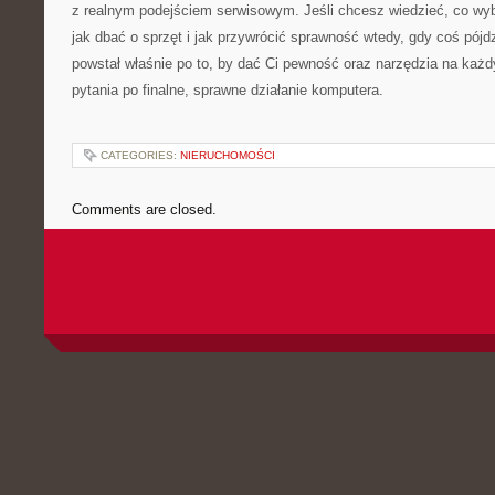
z realnym podejściem serwisowym. Jeśli chcesz wiedzieć, co wyb
jak dbać o sprzęt i jak przywrócić sprawność wtedy, gdy coś pójdz
powstał właśnie po to, by dać Ci pewność oraz narzędzia na każ
pytania po finalne, sprawne działanie komputera.
CATEGORIES:
NIERUCHOMOŚCI
Comments are closed.