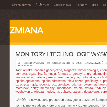
Archiwum
Strona główna
Częstochowa
Półfinały
Śląsk
Spi
ZMIANA
MONITORY I TECHNOLOGIE WYŚ
POSTED BY ADMIN
POSTED ON LUT - 6 - 2026
MOŻLIWOŚĆ K
WYŁĄCZONA
Tagi:
apteka
,
badania genetyczne
,
biegacze
,
biotechnologia
,
chor
domowa
,
egzaminy
,
farmacja
,
formuła 1
,
genetyka
,
gry edukacyjn
koszykówka
,
materiały medyczne
,
medycyna
,
motocykle
,
odchud
opieka społeczna
,
opieka zdrowotna
,
piłka nożna
,
profilaktyka
,
pr
dziecięca
,
rajdy
,
recepty
,
rodzicielstwo
,
rodzina
,
rowery
,
siatkówk
motorowe
,
sprzęt medyczny
,
superfoods
,
szkoła
,
szpital
,
trybuny
wychowanie
,
wiedza medyczna
,
zabawa
,
zajęcia dodatkowe
,
zdro
LAKOM to nowoczesna przestrzeń poświęcona sprzętowi komput
technicznej urządzeń, które pracują nam w każdym tygodniu. To 