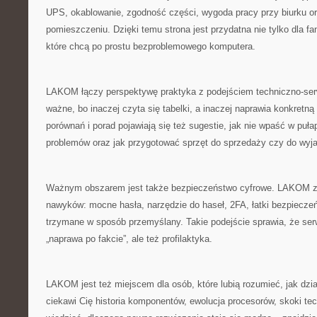
UPS, okablowanie, zgodność części, wygoda pracy przy biurku o
pomieszczeniu. Dzięki temu strona jest przydatna nie tylko dla fa
które chcą po prostu bezproblemowego komputera.
LAKOM łączy perspektywę praktyka z podejściem techniczno-ser
ważne, bo inaczej czyta się tabelki, a inaczej naprawia konkretną
porównań i porad pojawiają się też sugestie, jak nie wpaść w puła
problemów oraz jak przygotować sprzęt do sprzedaży czy do wyj
Ważnym obszarem jest także bezpieczeństwo cyfrowe. LAKOM z
nawyków: mocne hasła, narzędzie do haseł, 2FA, łatki bezpiecze
trzymane w sposób przemyślany. Takie podejście sprawia, że ser
„naprawa po fakcie”, ale też profilaktyka.
LAKOM jest też miejscem dla osób, które lubią rozumieć, jak dział
ciekawi Cię historia komponentów, ewolucja procesorów, skoki te