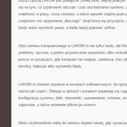
Dużą częścią LAKOM jest podejście „mniej teorii, więcej praktyki”
się na tym, co użytkownik odczuje: czas uruchamiania systemu,
stabilność w pracy, ciszę zestawu, a także warunki cieplne pod
znajdziesz też wyjaśnienia „dlaczego”: skąd biorą się przycięci
kiedy warto wymienić pastę, a kiedy lepiej poprawić airflow.
Opis serwisu komputerowego w LAKOM to nie tylko hasło, ale filoz
problemu, wycena, a potem przywrócenie sprawności albo rozbud
pomoc w sytuacjach, gdy komputer nie reaguje, zawiesza, traci 
termiką, hałasuje albo wyświetla błędy.
LAKOM to również wsparcie w tematach software’owych, bo opro
ważna jak części. Dlatego w opisach i poradach pojawiają się zaga
konfiguracja systemu, łatki, sterowniki, usprawnienie, ochrona, o
zapasowe, a także ratowanie plików po usterce.
Wielu użytkowników trafia do serwisu dopiero wtedy, gdy sytuacj