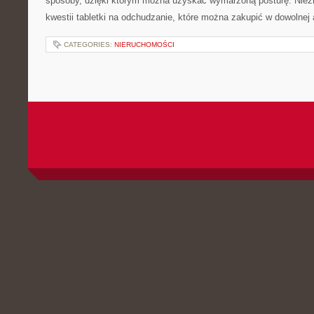
sposoby, dzięki którym można uzyskać wymarzoną posturę. Niez
kwestii tabletki na odchudzanie, które można zakupić w dowolnej 
CATEGORIES:
NIERUCHOMOŚCI