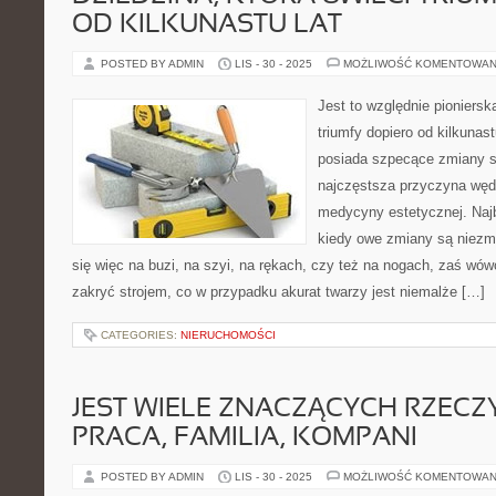
OD KILKUNASTU LAT
POSTED BY ADMIN
LIS - 30 - 2025
MOŻLIWOŚĆ KOMENTOWAN
Jest to względnie pioniersk
triumfy dopiero od kilkunast
posiada szpecące zmiany sk
najczęstsza przyczyna węd
medycyny estetycznej. Najb
kiedy owe zmiany są niezmi
się więc na buzi, na szyi, na rękach, czy też na nogach, zaś wów
zakryć strojem, co w przypadku akurat twarzy jest niemalże […]
CATEGORIES:
NIERUCHOMOŚCI
JEST WIELE ZNACZĄCYCH RZECZY
PRACA, FAMILIA, KOMPANI
POSTED BY ADMIN
LIS - 30 - 2025
MOŻLIWOŚĆ KOMENTOWAN