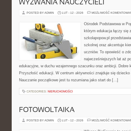
WYZWANIA NAUCZYCIELI
POSTED BY ADMIN
LUT - 12 - 2026
MOŻLIWOŚĆ KOMENTOWA
Ośrodek Podstawowa w Popo
którym edukacja łączy się
szkolapopow.pl przedstawi
szkolnej oraz akcentuje kie
uczniów. To opowieść o zd
najwcześniejszych lat aż 
edukacyjne, w duchu wzajemnego szacunku oraz ambicji. Dobre ka
Przyszłość edukacji. W centrum aktywności znajduje się dziecko 
Nauczanie początkowe jest tu rozumiana jako start do […]
CATEGORIES:
NIERUCHOMOŚCI
FOTOWOLTAIKA
POSTED BY ADMIN
LUT - 12 - 2026
MOŻLIWOŚĆ KOMENTOWA