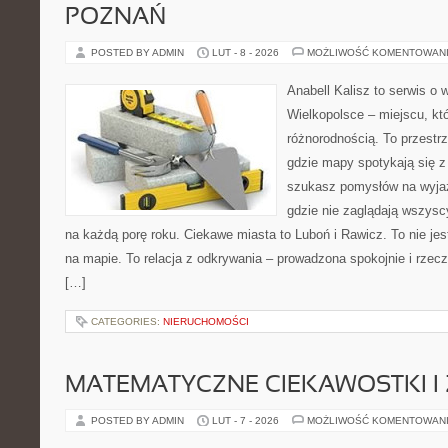
POZNAŃ
POSTED BY ADMIN
LUT - 8 - 2026
MOŻLIWOŚĆ KOMENTOWAN
Anabell Kalisz to serwis o
Wielkopolsce – miejscu, kt
różnorodnością. To przestr
gdzie mapy spotykają się z
szukasz pomysłów na wyjaz
gdzie nie zaglądają wszysc
na każdą porę roku. Ciekawe miasta to Luboń i Rawicz. To nie je
na mapie. To relacja z odkrywania – prowadzona spokojnie i rzecz
[…]
CATEGORIES:
NIERUCHOMOŚCI
MATEMATYCZNE CIEKAWOSTKI I
POSTED BY ADMIN
LUT - 7 - 2026
MOŻLIWOŚĆ KOMENTOWAN