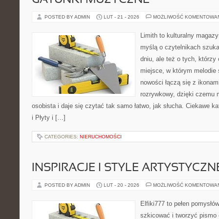
GATUNKI MUZYCZNE
POSTED BY ADMIN
LUT - 21 - 2026
MOŻLIWOŚĆ KOMENTOWA
Limith to kulturalny magaz
myślą o czytelnikach szuka
dniu, ale też o tych, którz
miejsce, w którym melodie s
nowości łączą się z ikonam
rozrywkowy, dzięki czemu m
osobista i daje się czytać tak samo łatwo, jak słucha. Ciekawe ka
i Płyty i […]
CATEGORIES:
NIERUCHOMOŚCI
INSPIRACJE I STYLE ARTYSTYCZN
POSTED BY ADMIN
LUT - 20 - 2026
MOŻLIWOŚĆ KOMENTOWA
Elfiki777 to pełen pomysłów
szkicować i tworzyć pismo