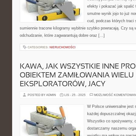
efekty i pokazać jak spalić
smutne wynik jojo to już n
cud, podczas których traci 
sumiennie tracone kilogramy wybitnie szybko powracają. Czy są
odchudzanie, które zagwarantują dobre oraz […]
CATEGORIES:
NIERUCHOMOŚCI
KAWA, JAK WSZYSTKIE INNE PRO
OBIEKTEM ZAMIŁOWANIA WIELU
EKSPLORATORÓW, JACY
POSTED BY ADMIN
LIS - 25 - 2025
MOŻLIWOŚĆ KOMENTOWAN
W Polsce uniwersalne jest 
każdej dopuszczalnej okazj
Wszystko co spożywamy, co
dostarczamy naszemu orga
wyjątku ma wpływ na nasze 