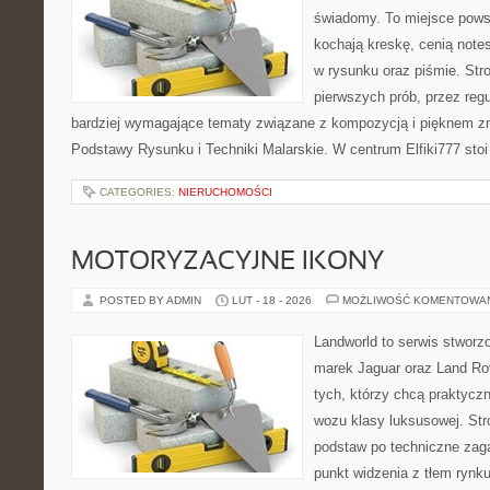
świadomy. To miejsce powst
kochają kreskę, cenią note
w rysunku oraz piśmie. Str
pierwszych prób, przez regu
bardziej wymagające tematy związane z kompozycją i pięknem zn
Podstawy Rysunku i Techniki Malarskie. W centrum Elfiki777 stoi
CATEGORIES:
NIERUCHOMOŚCI
MOTORYZACYJNE IKONY
POSTED BY ADMIN
LUT - 18 - 2026
MOŻLIWOŚĆ KOMENTOWA
Landworld to serwis stworz
marek Jaguar oraz Land Rov
tych, którzy chcą praktycz
wozu klasy luksusowej. Str
podstaw po techniczne zaga
punkt widzenia z tłem rynku