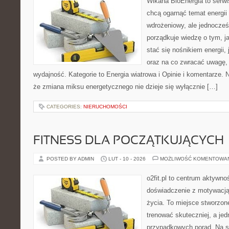
Wikana BioEnergia to serwi
chcą ogarnąć temat energi
wdrożeniowy, ale jednocześn
porządkuje wiedzę o tym, j
stać się nośnikiem energii,
oraz na co zwracać uwagę,
wydajność. Kategorie to Energia wiatrowa i Opinie i komentarze. N
że zmiana miksu energetycznego nie dzieje się wyłącznie […]
CATEGORIES:
NIERUCHOMOŚCI
FITNESS DLA POCZĄTKUJĄCYCH
POSTED BY ADMIN
LUT - 10 - 2026
MOŻLIWOŚĆ KOMENTOWA
o2fit.pl to centrum aktywnoś
doświadczenie z motywacją 
życia. To miejsce stworzon
trenować skuteczniej, a jed
przypadkowych porad. Na st