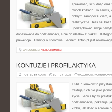
sprawność, schudnąć oraz w
dwóch kółkach. To serwis, w
dobrym samopoczuciem, a p
realistyczne. Jeśli szukas
uporządkować swoje nawyki
dopasowane do codzienności, a nie do ideałów z plakatu. Kategori
prewencja i Treningi outdoorowe. Sednem 12ton.pl jest równowag
CATEGORIES:
NIERUCHOMOŚCI
KONTUZJE I PROFILAKTYKA
POSTED BY ADMIN
LUT - 24 - 2026
MOŻLIWOŚĆ KOMENTOWA
TKKF Sieraków to przystań i
traktują ruch nie jako jedno
życia. Serwis łączy praktyk
codziennością: pokazuje, j
kroku, jak dbać o zdrowie o