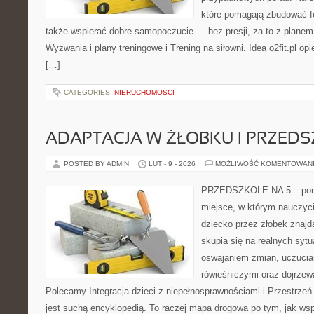
które pomagają zbudować f
także wspierać dobre samopoczucie — bez presji, za to z planem
Wyzwania i plany treningowe i Trening na siłowni. Idea o2fit.pl op
[…]
CATEGORIES:
NIERUCHOMOŚCI
ADAPTACJA W ŻŁOBKU I PRZED
POSTED BY ADMIN
LUT - 9 - 2026
MOŻLIWOŚĆ KOMENTOWAN
PRZEDSZKOLE NA 5 – portal
miejsce, w którym nauczyc
dziecko przez żłobek znajdą
skupia się na realnych syt
oswajaniem zmian, uczucia
rówieśniczymi oraz dojrze
Polecamy Integracja dzieci z niepełnosprawnościami i Przestrzeń i
jest suchą encyklopedią. To raczej mapa drogowa po tym, jak wsp