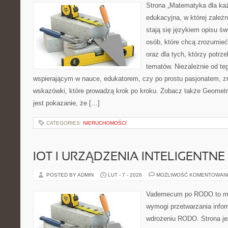
Strona „Matematyka dla każ
edukacyjna, w której zależn
stają się językiem opisu ś
osób, które chcą zrozumie
oraz dla tych, którzy potrz
tematów. Niezależnie od te
wspierającym w nauce, edukatorem, czy po prostu pasjonatem, z
wskazówki, które prowadzą krok po kroku. Zobacz także Geometri
jest pokazanie, że […]
CATEGORIES:
NIERUCHOMOŚCI
IOT I URZĄDZENIA INTELIGENTNE
POSTED BY ADMIN
LUT - 7 - 2026
MOŻLIWOŚĆ KOMENTOWAN
Vademecum po RODO to mie
wymogi przetwarzania infor
wdrożeniu RODO. Strona je