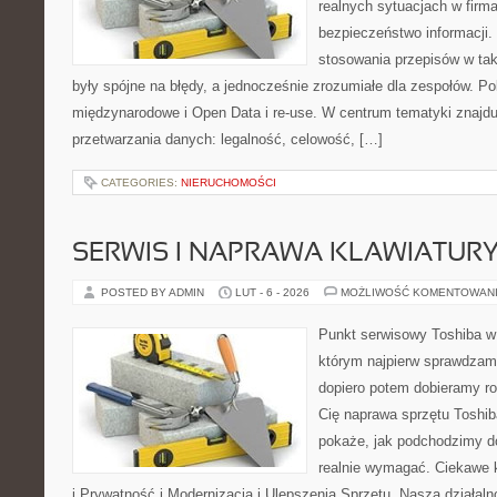
realnych sytuacjach w firm
bezpieczeństwo informacji. 
stosowania przepisów w tak
były spójne na błędy, a jednocześnie zrozumiałe dla zespołów. 
międzynarodowe i Open Data i re-use. W centrum tematyki znajd
przetwarzania danych: legalność, celowość, […]
CATEGORIES:
NIERUCHOMOŚCI
SERWIS I NAPRAWA KLAWIATUR
POSTED BY ADMIN
LUT - 6 - 2026
MOŻLIWOŚĆ KOMENTOWAN
Punkt serwisowy Toshiba w
którym najpierw sprawdzam
dopiero potem dobieramy roz
Cię naprawa sprzętu Toshib
pokaże, jak podchodzimy d
realnie wymagać. Ciekawe 
i Prywatność i Modernizacja i Ulepszenia Sprzętu. Nasza działaln