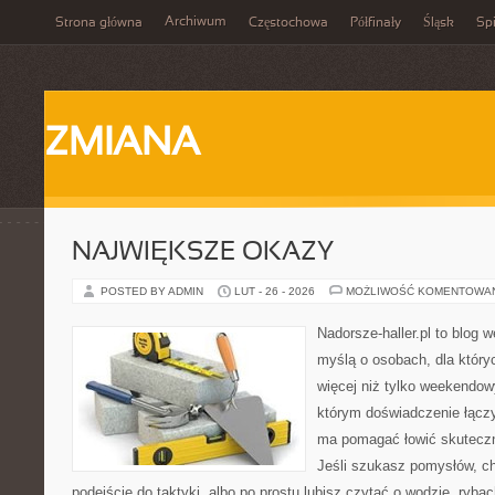
Archiwum
Strona główna
Częstochowa
Półfinały
Śląsk
Spi
ZMIANA
NAJWIĘKSZE OKAZY
POSTED BY ADMIN
LUT - 26 - 2026
MOŻLIWOŚĆ KOMENTOWA
Nadorsze-haller.pl to blog w
myślą o osobach, dla któr
więcej niż tylko weekendo
którym doświadczenie łączy
ma pomagać łowić skuteczni
Jeśli szukasz pomysłów, c
podejście do taktyki, albo po prostu lubisz czytać o wodzie, rybac