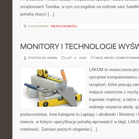
urządzeniach Toshiba, w tym szczególnie na rodzinie serii Satell
potrafią służyć […]
CATEGORIES:
NIERUCHOMOŚCI
MONITORY I TECHNOLOGIE WYŚ
POSTED BY ADMIN
LUT - 6 - 2026
MOŻLIWOŚĆ KOMENTOWAN
LAKOM to nowoczesna prze
sprzętowi komputerowemu o
urządzeń, które pracują na
miejsce stworzone z myślą 
kupować mądrzej, a także o
realnego wsparcia wtedy, 
posłuszeństwa. Inne kategorie to Laptopy i ultrabooki i Monitory i
świecie, w którym specyfikacje potrafią wprowadzić w błąd, LAKO
rzetelność. Zamiast pustych sloganów […]