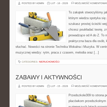
POSTED BY ADMIN
LUT - 16 - 2026
MOŻLIWOŚĆ KOMENTOWA
To zakątek stworzyliśmy ja
którym wiedza spotyka się 
szukasz prostej ścieżki we
chcesz poukładać teorię, z
prowadzące od A do Z. To nie
praktyczna baza dla osób, k
słuchać. Nowości na stronie Technika Wokalna i Muzyka. W cent
muzycznej wiedzy: rytm, praca z czasem, melodia oraz […]
CATEGORIES:
NIERUCHOMOŚCI
ZABAWY I AKTYWNOŚCI
POSTED BY ADMIN
LUT - 15 - 2026
MOŻLIWOŚĆ KOMENTOWA
Przedszkole309 to strona p
placówkom przedszkolnym o
w pierwszych latach rozwo