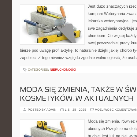
Jest dużo znaczących rzecz
kompani Weterynaria zwana 
lekarska weterynaryjna i je
swe zagadnienia dedykuje z
chorobom. Co więcej każdy 
swej powszedniej pracy kur
bierze pod uwagę profilaktykę, to naturalnie dzięki jakiej chorób 
zapobiec. Z tego również względu zgodnie wolno ogłosić, że osoba
CATEGORIES:
NIERUCHOMOŚCI
MODA SIĘ ZMIENIA, TAKŻE W ŚW
KOSMETYKÓW. W AKTUALNYCH
POSTED BY ADMIN
LIS - 25 - 2025
MOŻLIWOŚĆ KOMENTOWAN
Moda się zmienia, również
obecnych Przejście na dietę
trudniej jest już na niej wyt