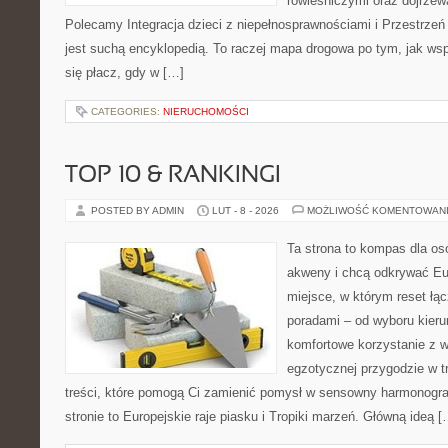
rówieśniczymi oraz dojrze
Polecamy Integracja dzieci z niepełnosprawnościami i Przestrzeń i
jest suchą encyklopedią. To raczej mapa drogowa po tym, jak wsp
się płacz, gdy w […]
CATEGORIES:
NIERUCHOMOŚCI
TOP 10 & RANKINGI
POSTED BY ADMIN
LUT - 8 - 2026
MOŻLIWOŚĆ KOMENTOWAN
Ta strona to kompas dla os
akweny i chcą odkrywać Eu
miejsce, w którym reset łą
poradami – od wyboru kieru
komfortowe korzystanie z w
egzotycznej przygodzie w tr
treści, które pomogą Ci zamienić pomysł w sensowny harmonogr
stronie to Europejskie raje piasku i Tropiki marzeń. Główną ideą [