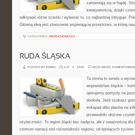
zamieniają się w frajdę. St
kreatywnością, dzięki cze
odkrywać różne ścieżki i wybierać to, co najbardziej intryguje. Pol
Główną ideą jest stworzenie wspierającej przestrzeni, w której n
CATEGORIES:
NIERUCHOMOŚCI
RUDA ŚLĄSKA
POSTED BY ADMIN
LUT - 4 - 2026
MOŻLIWOŚĆ KOMENTOWAN
Ta strona to serwis o wyci
województwo śląskie – ko
opisujemy pomysły na pozn
dookoła. Jeśli szukasz got
eskapad albo planów na kilk
przewodniki ułożone czytel
użyteczność. To region śląski bez nadęcia, ale z uważnością dla h
centrum narracji stoi różnorodność regionu: od tętniących życiem