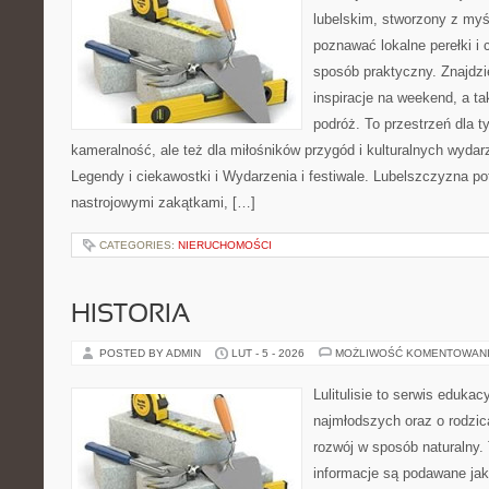
lubelskim, stworzony z myśl
poznawać lokalne perełki i
sposób praktyczny. Znajdzi
inspiracje na weekend, a t
podróż. To przestrzeń dla t
kameralność, ale też dla miłośników przygód i kulturalnych wydar
Legendy i ciekawostki i Wydarzenia i festiwale. Lubelszczyzna pot
nastrojowymi zakątkami, […]
CATEGORIES:
NIERUCHOMOŚCI
HISTORIA
POSTED BY ADMIN
LUT - 5 - 2026
MOŻLIWOŚĆ KOMENTOWAN
Lulitulisie to serwis eduka
najmłodszych oraz o rodzi
rozwój w sposób naturalny.
informacje są podawane jak