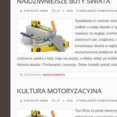
NAJDZIWNIEJSZE BUTY ŚWIATA
POSTED BY ADMIN
LUT - 3 - 2026
MOŻLIWOŚĆ KOMENTOWAN
Spadlabuta to centrum stwo
zadbać o swoje obuwie w s
stawiasz na wygląd, komfor
ulubionych par, znajdziesz
konserwacji obuwia w najlep
wszechstronne podejście do
codzienna opieka o buty staje się prosta, a efekty widać po krótki
Historia obuwia i Porównania i recenzje. Dobre trzewiki potrafi słu
CATEGORIES:
NIERUCHOMOŚCI
KULTURA MOTORYZACYJNA
POSTED BY ADMIN
LUT - 3 - 2026
MOŻLIWOŚĆ KOMENTOWAN
Taxi Drive to portal tworzo
miłośnikach samochodów or