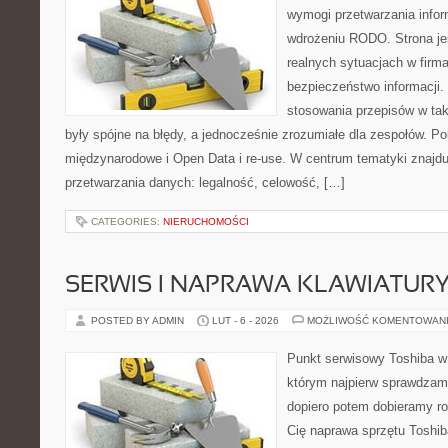
wymogi przetwarzania infor
wdrożeniu RODO. Strona je
realnych sytuacjach w firm
bezpieczeństwo informacji. 
stosowania przepisów w tak
były spójne na błędy, a jednocześnie zrozumiałe dla zespołów. 
międzynarodowe i Open Data i re-use. W centrum tematyki znajd
przetwarzania danych: legalność, celowość, […]
CATEGORIES:
NIERUCHOMOŚCI
SERWIS I NAPRAWA KLAWIATUR
POSTED BY ADMIN
LUT - 6 - 2026
MOŻLIWOŚĆ KOMENTOWAN
Punkt serwisowy Toshiba w
którym najpierw sprawdzam
dopiero potem dobieramy roz
Cię naprawa sprzętu Toshib