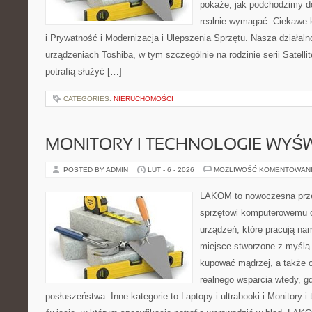
pokaże, jak podchodzimy d
realnie wymagać. Ciekawe 
i Prywatność i Modernizacja i Ulepszenia Sprzętu. Nasza działaln
urządzeniach Toshiba, w tym szczególnie na rodzinie serii Satell
potrafią służyć […]
CATEGORIES:
NIERUCHOMOŚCI
MONITORY I TECHNOLOGIE WYŚ
POSTED BY ADMIN
LUT - 6 - 2026
MOŻLIWOŚĆ KOMENTOWAN
LAKOM to nowoczesna prze
sprzętowi komputerowemu o
urządzeń, które pracują na
miejsce stworzone z myślą 
kupować mądrzej, a także o
realnego wsparcia wtedy, 
posłuszeństwa. Inne kategorie to Laptopy i ultrabooki i Monitory i