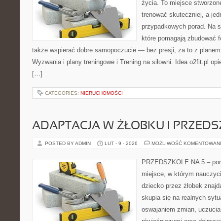
życia. To miejsce stworzon
trenować skuteczniej, a jed
przypadkowych porad. Na st
które pomagają zbudować f
także wspierać dobre samopoczucie — bez presji, za to z planem
Wyzwania i plany treningowe i Trening na siłowni. Idea o2fit.pl op
[…]
CATEGORIES:
NIERUCHOMOŚCI
ADAPTACJA W ŻŁOBKU I PRZED
POSTED BY ADMIN
LUT - 9 - 2026
MOŻLIWOŚĆ KOMENTOWAN
PRZEDSZKOLE NA 5 – portal
miejsce, w którym nauczyc
dziecko przez żłobek znajdą
skupia się na realnych syt
oswajaniem zmian, uczucia