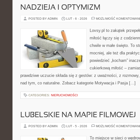
NADZIEJA I OPTYMIZM
POSTED BY ADMIN
LUT - 6 - 2026
MOŻLIWOŚĆ KOMENTOWAN
Lovsy.pl to zakątek przepe
miłość łączy się z codzien
chwile w małe święto. To st
mocniej, ale też dla prakty
powiedzieć „kocham” inaczej
cukierkową miłość – zamias
prawdziwe uczucie składa się z gestów: z uważności, z rozmowy, 
nad tym, co naturalne. Zobacz kategorie Motywacja i Pasja […]
CATEGORIES:
NIERUCHOMOŚCI
LUBELSKIE NA MAPIE FILMOWEJ
POSTED BY ADMIN
LUT - 5 - 2026
MOŻLIWOŚĆ KOMENTOWAN
To miejsce w sieci o wędro