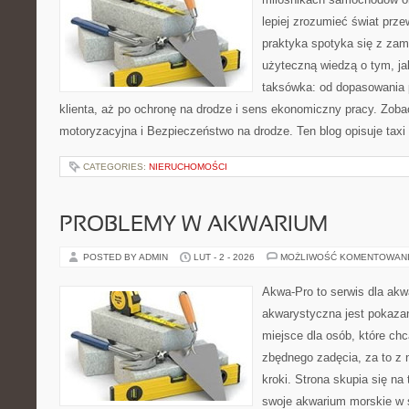
lepiej zrozumieć świat prz
praktyka spotyka się z zam
użyteczną wiedzą o tym, j
taksówka: od dopasowania 
klienta, aż po ochronę na drodze i sens ekonomiczny pracy. Zoba
motoryzacyjna i Bezpieczeństwo na drodze. Ten blog opisuje taxi
CATEGORIES:
NIERUCHOMOŚCI
PROBLEMY W AKWARIUM
POSTED BY ADMIN
LUT - 2 - 2026
MOŻLIWOŚĆ KOMENTOWAN
Akwa-Pro to serwis dla akw
akwarystyczna jest pokazan
miejsce dla osób, które ch
zbędnego zadęcia, za to z
kroki. Strona skupia się n
swoje akwarium morskie w 