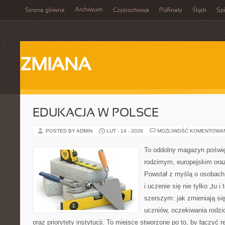
Archiwum
Strona główna
Częstochowa
Półfinały
Śląsk
Spi
ZMIANA
EDUKACJA W POLSCE
POSTED BY ADMIN
LUT - 14 - 2026
MOŻLIWOŚĆ KOMENTOWA
To oddolny magazyn poświę
rodzimym, europejskim or
Powstał z myślą o osobach,
i uczenie się nie tylko „tu i
szerszym: jak zmieniają si
uczniów, oczekiwania rodzi
oraz priorytety instytucji. To miejsce stworzone po to, by łączyć 