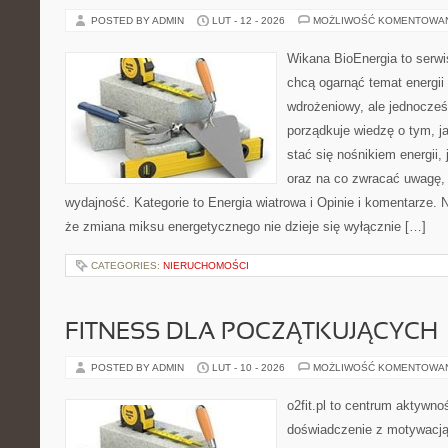
POSTED BY ADMIN
LUT - 12 - 2026
MOŻLIWOŚĆ KOMENTOWA
Wikana BioEnergia to serwi
chcą ogarnąć temat energi
wdrożeniowy, ale jednocześn
porządkuje wiedzę o tym, j
stać się nośnikiem energii,
oraz na co zwracać uwagę,
wydajność. Kategorie to Energia wiatrowa i Opinie i komentarze. N
że zmiana miksu energetycznego nie dzieje się wyłącznie […]
CATEGORIES:
NIERUCHOMOŚCI
FITNESS DLA POCZĄTKUJĄCYCH
POSTED BY ADMIN
LUT - 10 - 2026
MOŻLIWOŚĆ KOMENTOWA
o2fit.pl to centrum aktywnoś
doświadczenie z motywacją 