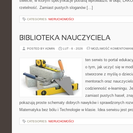
świecie, w którym specyfikacje potrafią wprowadzić w błąd, LAKO
rzetelność. Zamiast pustych sloganów […]
CATEGORIES:
NIERUCHOMOŚCI
BIBLIOTEKA NAUCZYCIELA
POSTED BY ADMIN
LUT - 6 - 2026
MOŻLIWOŚĆ KOMENTOWAN
ten serwis to portal edukacy
o tym, jak uczyć się w mod
stworzone z myślą o dziec
mentorach oraz nauczyciel
codzienność e-learningu. Je
zamiast pustych haseł, znaj
pokazują proste schematy dobrych nawyków i sprawdzonych rozwi
Matematyka bez bólu i Technologie w klasie. Idea serwisu jest p
CATEGORIES:
NIERUCHOMOŚCI