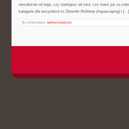
niezależnie od tego, czy startujesz od zera, czy masz już za sob
kategorie dla wszystkich to Zbiorniki Roślinne (Aquascaping) i […
CATEGORIES:
NIERUCHOMOŚCI