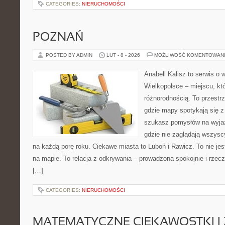
CATEGORIES:
NIERUCHOMOŚCI
POZNAŃ
POSTED BY ADMIN
LUT - 8 - 2026
MOŻLIWOŚĆ KOMENTOWAN
Anabell Kalisz to serwis o
Wielkopolsce – miejscu, kt
różnorodnością. To przestr
gdzie mapy spotykają się z
szukasz pomysłów na wyjaz
gdzie nie zaglądają wszysc
na każdą porę roku. Ciekawe miasta to Luboń i Rawicz. To nie je
na mapie. To relacja z odkrywania – prowadzona spokojnie i rzecz
[…]
CATEGORIES:
NIERUCHOMOŚCI
MATEMATYCZNE CIEKAWOSTKI I