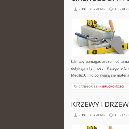
POSTED BY ADMIN
LUT - 18 - 
tak, aby pomagać zrozumieć temat
dotykają intymności. Kategorie Ch
MediluxClinic pojawiają się mater
CATEGORIES:
NIERUCHOMOŚCI
KRZEWY I DRZE
POSTED BY ADMIN
LUT - 17 - 