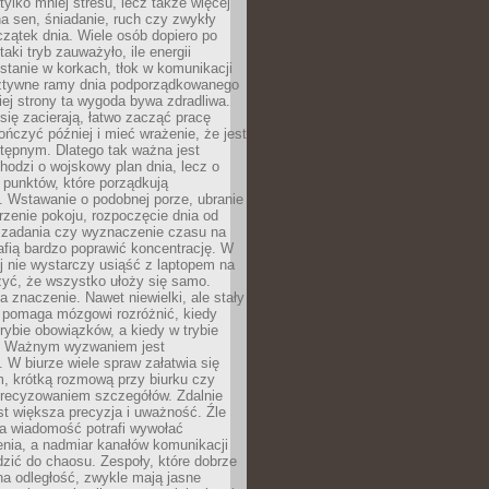
tylko mniej stresu, lecz także więcej
na sen, śniadanie, ruch czy zwykły
zątek dnia. Wiele osób dopiero po
taki tryb zauważyło, ile energii
 stanie w korkach, tłok w komunikacji
 sztywne ramy dnia podporządkowanego
giej strony ta wygoda bywa zdradliwa.
się zacierają, łatwo zacząć pracę
ończyć później i mieć wrażenie, że jest
stępnym. Dlatego tak ważna jest
chodzi o wojskowy plan dnia, lecz o
h punktów, które porządkują
. Wstawanie o podobnej porze, ubranie
trzenie pokoju, rozpoczęcie dnia od
 zadania czy wyznaczenie czasu na
afią bardzo poprawić koncentrację. W
j nie wystarczy usiąść z laptopem na
czyć, że wszystko ułoży się samo.
 znaczenie. Nawet niewielki, ale stały
y pomaga mózgowi rozróżnić, kiedy
rybie obowiązków, a kiedy w trybie
. Ważnym wyzwaniem jest
 W biurze wiele spraw załatwia się
 krótką rozmową przy biurku czy
recyzowaniem szczegółów. Zdalnie
st większa precyzja i uważność. Źle
a wiadomość potrafi wywołać
nia, a nadmiar kanałów komunikacji
zić do chaosu. Zespoły, które dobrze
na odległość, zwykle mają jasne