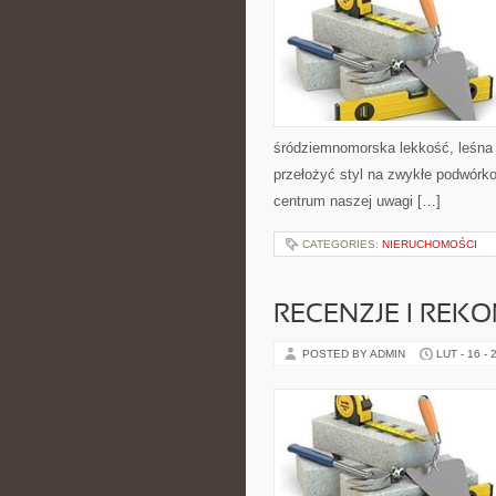
śródziemnomorska lekkość, leśna s
przełożyć styl na zwykłe podwórko
centrum naszej uwagi […]
CATEGORIES:
NIERUCHOMOŚCI
RECENZJE I REK
POSTED BY ADMIN
LUT - 16 - 