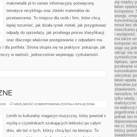
się między 
makmetalik.pl to serwis informacyjny poświęcony
łatwo spędzi
tematyce recyklingu oraz zbiórki materiałów do
komputera. 
energii, zmę
przetworzenia. To miejsce dla osób i firm, które chcą
koncentracją.
minut bez ek
lepiej rozumieć, jak działa rynek metali, jak przygotować
mieszkaniu p
odpady do sprzedaży, jak przebiega proces klasyfikacji
i wydajność
ma także um
oraz dlaczego właściwe postępowanie z odpadami ma
komputer sto
 i dla portfela. Strona skupia się na praktyce: pokazuje, jak
staje się je
odciąć się 
zeczy w wartość, jednocześnie wspierając cyrkularność.
symboliczne
laptopa, upo
]
przebranie s
komunikatoró
odzyskać poc
łatwo wpada 
formalnie już
zbawieniem,
ZNE
narzędzie, k
tylko wtedy,
realistyczne
GATUNKI
2026
MOŻLIWOŚĆ KOMENTOWANIA
ZOSTAŁA WYŁĄCZONA
na większą n
MUZYCZNE
pogodzenie 
Limith to kulturalny magazyn muzyczny, który powstał z
jednak ten m
dopasowywać 
myślą o czytelnikach szukających lekkości po całym
nie ci, którz
dniu, ale też o tych, którzy chcą być na bieżąco. To
którzy potra
świadomości