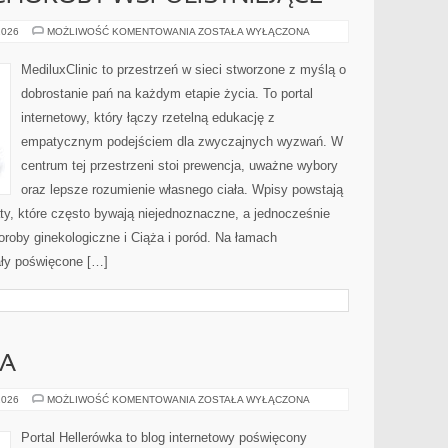
GINEKOLOGIA
2026
MOŻLIWOŚĆ KOMENTOWANIA
ZOSTAŁA WYŁĄCZONA
A
CHOROBY
WSPÓŁISTNIEJĄCE
MediluxClinic to przestrzeń w sieci stworzone z myślą o
dobrostanie pań na każdym etapie życia. To portal
internetowy, który łączy rzetelną edukację z
empatycznym podejściem dla zwyczajnych wyzwań. W
centrum tej przestrzeni stoi prewencja, uważne wybory
oraz lepsze rozumienie własnego ciała. Wpisy powstają
y, które często bywają niejednoznaczne, a jednocześnie
oroby ginekologiczne i Ciąża i poród. Na łamach
iały poświęcone […]
WA
KRZEWY
2026
MOŻLIWOŚĆ KOMENTOWANIA
ZOSTAŁA WYŁĄCZONA
I
DRZEWA
Portal Hellerówka to blog internetowy poświęcony