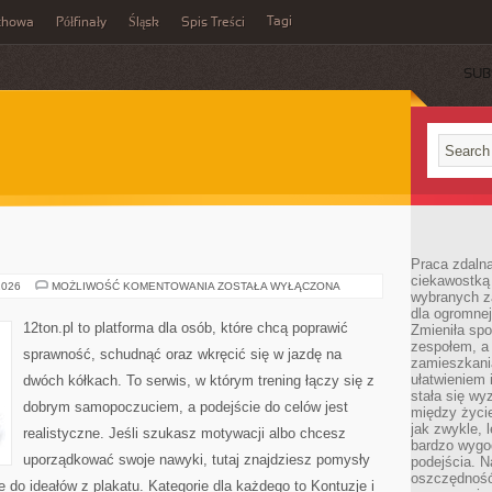
Tagi
chowa
Półfinały
Śląsk
Spis Treści
SUB
Praca zdalna
ciekawostką
TRENING
2026
MOŻLIWOŚĆ KOMENTOWANIA
ZOSTAŁA WYŁĄCZONA
wybranych z
dla ogromnej
12ton.pl to platforma dla osób, które chcą poprawić
Zmieniła spo
zespołem, a
sprawność, schudnąć oraz wkręcić się w jazdę na
zamieszkani
ułatwieniem 
dwóch kółkach. To serwis, w którym trening łączy się z
stała się w
dobrym samopoczuciem, a podejście do celów jest
między życi
jak zwykle,
realistyczne. Jeśli szukasz motywacji albo chcesz
bardzo wygo
uporządkować swoje nawyki, tutaj znajdziesz pomysły
podejścia. N
oszczędność
 do ideałów z plakatu. Kategorie dla każdego to Kontuzje i