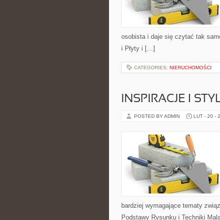
osobista i daje się czytać tak sam
i Płyty i […]
CATEGORIES:
NIERUCHOMOŚCI
INSPIRACJE I ST
POSTED BY ADMIN
LUT - 20 - 
bardziej wymagające tematy związ
Podstawy Rysunku i Techniki Malar