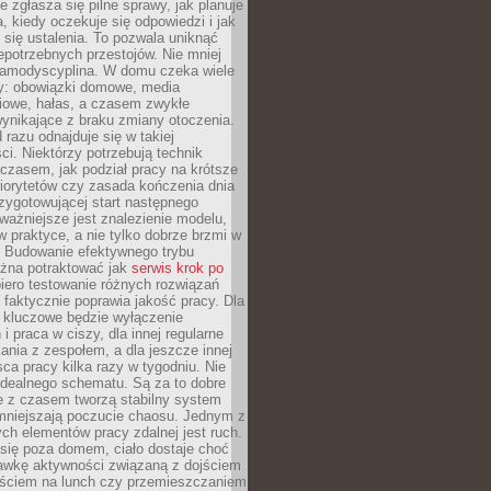
e zgłasza się pilne sprawy, jak planuje
a, kiedy oczekuje się odpowiedzi i jak
się ustalenia. To pozwala uniknąć
niepotrzebnych przestojów. Nie mniej
samodyscyplina. W domu czeka wiele
y: obowiązki domowe, media
iowe, hałas, a czasem zwykłe
ynikające z braku zmiany otoczenia.
 razu odnajduje się w takiej
ci. Niektórzy potrzebują technik
czasem, jak podział pracy na krótsze
 priorytetów czy zasada kończenia dnia
rzygotowującej start następnego
ważniejsze jest znalezienie modelu,
 w praktyce, a nie tylko dobrze brzmi w
. Budowanie efektywnego trybu
żna potraktować jak
serwis krok po
iero testowanie różnych rozwiązań
 faktycznie poprawia jakość pracy. Dla
y kluczowe będzie wyłączenie
i praca w ciszy, dla innej regularne
kania z zespołem, a dla jeszcze innej
ca pracy kilka razy w tygodniu. Nie
idealnego schematu. Są za to dobre
e z czasem tworzą stabilny system
zmniejszają poczucie chaosu. Jednym z
ch elementów pracy zdalnej jest ruch.
się poza domem, ciało dostaje choć
awkę aktywności związaną z dojściem
yjściem na lunch czy przemieszczaniem