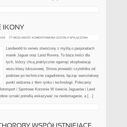
 IKONY
MOTORYZACYJNE
2026
MOŻLIWOŚĆ KOMENTOWANIA
ZOSTAŁA WYŁĄCZONA
IKONY
Landworld to serwis stworzony z myślą o pasjonatach
marek Jaguar oraz Land Rovera. To baza treści dla
tych, którzy chcą praktycznie ogarnąć eksploatację
wozu klasy luksusowej. Strona prowadzi czytelnika od
podstaw po techniczne zagadnienia, łącząc warsztatowy
punkt widzenia z tłem rynku i technologii. Polecamy
Motorsport i Sportowe Korzenie W świecie Jaguarów i Land
drobne oznaki potrafią wskazywać na niedomaganie, a […]
CHOROBY WSPÓŁISTNIEJĄCE