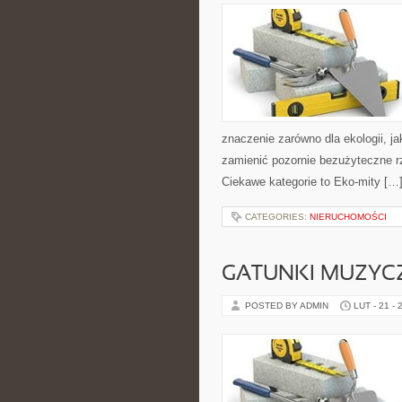
znaczenie zarówno dla ekologii, jak
zamienić pozornie bezużyteczne r
Ciekawe kategorie to Eko-mity […
CATEGORIES:
NIERUCHOMOŚCI
GATUNKI MUZYC
POSTED BY ADMIN
LUT - 21 - 