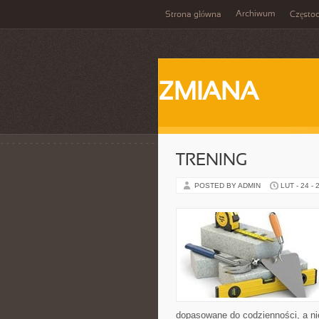
Archiwum
Strona główna
Często
ZMIANA
TRENING
POSTED BY ADMIN
LUT - 24 - 
dopasowane do codzienności, a nie