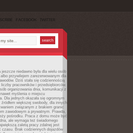
SCRIBE
FACEBOOK
TWITTER
 jeszcze niedawno była dla wielu osób
 albo przywilejem zarezerwowanym dla
awodów. Dziś stała się codziennością
 liczby pracowników i przedsiębiorców.
sób organizowania dnia, komunikacji z
 nawet myślenia o miejscu
a. Dla jednych okazała się ogromnym
i źródłem większej swobody, dla innych
yzwaniem związanym z brakiem granic
em zawodowym a prywatnym. Prawda,
 leży pośrodku. Praca z domu może być
dna, ale wymaga też świadomego
ajwiększą zaletą pracy zdalnej jest
 czasu. Brak codziennych dojazdów