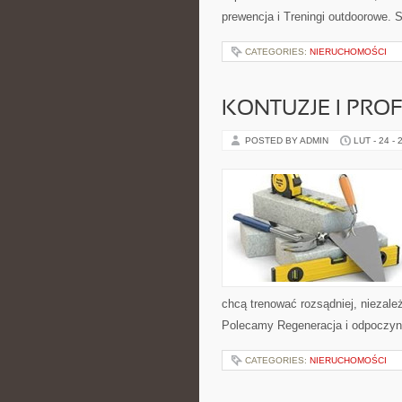
prewencja i Treningi outdoorowe.
CATEGORIES:
NIERUCHOMOŚCI
KONTUZJE I PRO
POSTED BY ADMIN
LUT - 24 - 
chcą trenować rozsądniej, niezależ
Polecamy Regeneracja i odpoczynek
CATEGORIES:
NIERUCHOMOŚCI