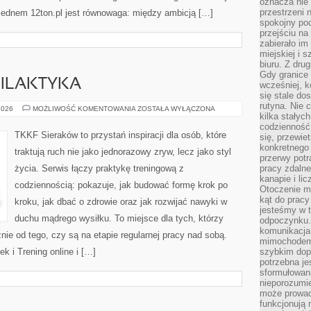
oznacza nie 
przestrzeni 
 Sednem 12ton.pl jest równowaga: między ambicją […]
spokojny poc
przejściu na 
zabierało im
miejskiej i
biuru. Z dru
Gdy granice 
FILAKTYKA
wcześniej, k
się stale do
rutyna. Nie 
KONTUZJE
2026
MOŻLIWOŚĆ KOMENTOWANIA
ZOSTAŁA WYŁĄCZONA
kilka stałyc
I
PROFILAKTYKA
codzienność
TKKF Sieraków to przystań inspiracji dla osób, które
się, przewie
konkretnego
traktują ruch nie jako jednorazowy zryw, lecz jako styl
przerwy potr
życia. Serwis łączy praktykę treningową z
pracy zdalne
kanapie i li
codziennością: pokazuje, jak budować formę krok po
Otoczenie ma
kąt do prac
kroku, jak dbać o zdrowie oraz jak rozwijać nawyki w
jesteśmy w t
duchu mądrego wysiłku. To miejsce dla tych, którzy
odpoczynku
komunikacja.
nie od tego, czy są na etapie regularnej pracy nad sobą.
mimochodem,
 i Trening online i […]
szybkim dop
potrzebna je
sformułowan
nieporozumie
może prowad
funkcjonują 