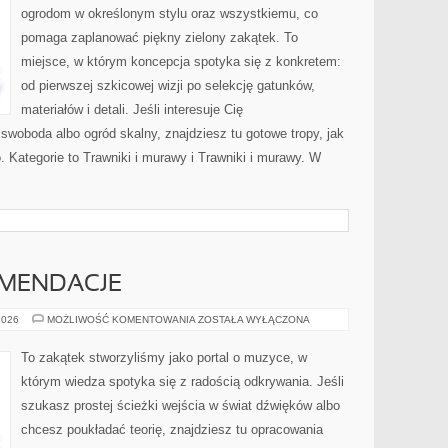
ogrodom w określonym stylu oraz wszystkiemu, co
pomaga zaplanować piękny zielony zakątek. To
miejsce, w którym koncepcja spotyka się z konkretem:
od pierwszej szkicowej wizji po selekcję gatunków,
materiałów i detali. Jeśli interesuje Cię
woboda albo ogród skalny, znajdziesz tu gotowe tropy, jak
. Kategorie to Trawniki i murawy i Trawniki i murawy. W
OMENDACJE
RECENZJE
2026
MOŻLIWOŚĆ KOMENTOWANIA
ZOSTAŁA WYŁĄCZONA
I
REKOMENDACJE
To zakątek stworzyliśmy jako portal o muzyce, w
którym wiedza spotyka się z radością odkrywania. Jeśli
szukasz prostej ścieżki wejścia w świat dźwięków albo
chcesz poukładać teorię, znajdziesz tu opracowania