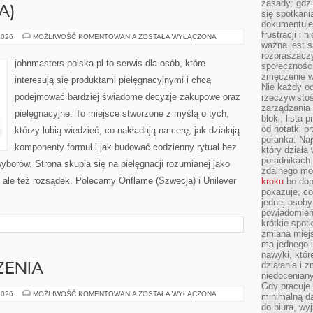
zasady: gdzi
A)
się spotkani
dokumentuje 
frustracji i 
CHANEL
2026
MOŻLIWOŚĆ KOMENTOWANIA
ZOSTAŁA WYŁĄCZONA
(FRANCJA)
ważna jest 
rozpraszacz
johnmasters-polska.pl to serwis dla osób, które
społecznośc
zmęczenie w
interesują się produktami pielęgnacyjnymi i chcą
Nie każdy od
podejmować bardziej świadome decyzje zakupowe oraz
rzeczywistoś
zarządzania 
pielęgnacyjne. To miejsce stworzone z myślą o tych,
bloki, lista
od notatki p
którzy lubią wiedzieć, co nakładają na cerę, jak działają
poranka. Naj
komponenty formuł i jak budować codzienny rytuał bez
który działa
poradnikach
borów. Strona skupia się na pielęgnacji rozumianej jako
zdalnego mo
, ale też rozsądek. Polecamy Oriflame (Szwecja) i Unilever
kroku
bo dop
pokazuje, co
jednej osob
powiadomień 
krótkie spot
zmiana miejs
ma jednego 
nawyki, któr
działania i 
ZENIA
niedoceniany
Gdy pracuje 
ZIELONE
2026
MOŻLIWOŚĆ KOMENTOWANIA
ZOSTAŁA WYŁĄCZONA
minimalną d
WYDARZENIA
do biura, w