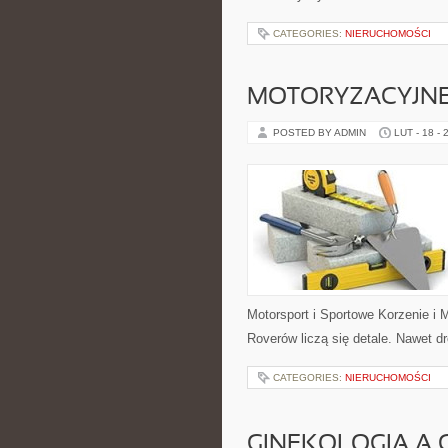
CATEGORIES:
NIERUCHOMOŚCI
MOTORYZACYJNE
POSTED BY ADMIN
LUT - 18 - 
Motorsport i Sportowe Korzenie i 
Roverów liczą się detale. Nawet 
CATEGORIES:
NIERUCHOMOŚCI
GINEKOLOGIA A 