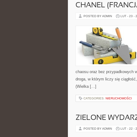
CHANEL (FRANCJ
POSTED BY ADMIN
LUT - 23 - 
chaosu oraz bez przypadkowych wy
droga, w którym liczy się ciągłość
(Wielka […]
CATEGORIES:
NIERUCHOMOŚCI
ZIELONE WYDAR
POSTED BY ADMIN
LUT - 22 - 