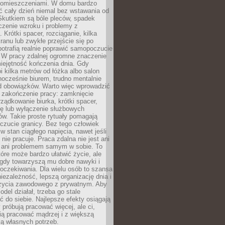
pomieszczeniami. W domu bardzo
ć cały dzień niemal bez wstawania od
Skutkiem są bóle pleców, spadek
czenie wzroku i problemy z
 Krótki spacer, rozciąganie, kilka
ranu lub zwykłe przejście się po
otrafią realnie poprawić samopoczucie
. W pracy zdalnej ogromne znaczenie
iejętność kończenia dnia. Gdy
i kilka metrów od łóżka albo salon
dnocześnie biurem, trudno mentalnie
od obowiązków. Warto więc wprowadzić
 zakończenie pracy: zamknięcie
rządkowanie biurka, krótki spacer,
ię lub wyłączenie służbowych
w. Takie proste rytuały pomagają
zucie granicy. Bez tego człowiek
w stan ciągłego napięcia, nawet jeśli
 nie pracuje. Praca zdalna nie jest ani
 ani problemem samym w sobie. To
tóre może bardzo ułatwić życie, ale
 gdy towarzyszą mu dobre nawyki i
 oczekiwania. Dla wielu osób to szansa
iezależność, lepszą organizację dnia i
życia zawodowego z prywatnym. Aby
odel działał, trzeba go stale
do siebie. Najlepsze efekty osiągają
y próbują pracować więcej, ale ci,
fią pracować mądrzej i z większą
ą własnych potrzeb.