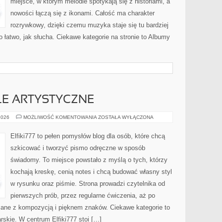
miejsce, w którym melodie spotykają się z historiami, a
nowości łączą się z ikonami. Całość ma charakter
rozrywkowy, dzięki czemu muzyka staje się tu bardziej
o łatwo, jak słucha. Ciekawe kategorie na stronie to Albumy
YLE ARTYSTYCZNE
INSPIRACJE
2026
MOŻLIWOŚĆ KOMENTOWANIA
ZOSTAŁA WYŁĄCZONA
I
STYLE
ARTYSTYCZNE
Elfiki777 to pełen pomysłów blog dla osób, które chcą
szkicować i tworzyć pismo odręczne w sposób
świadomy. To miejsce powstało z myślą o tych, którzy
kochają kreskę, cenią notes i chcą budować własny styl
w rysunku oraz piśmie. Strona prowadzi czytelnika od
pierwszych prób, przez regularne ćwiczenia, aż po
ane z kompozycją i pięknem znaków. Ciekawe kategorie to
skie. W centrum Elfiki777 stoi […]