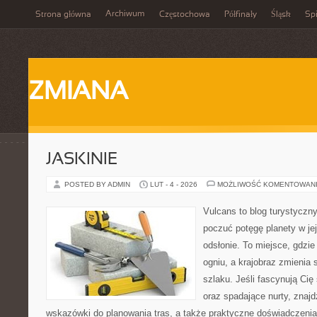
Archiwum
Strona główna
Częstochowa
Półfinały
Śląsk
Spi
ZMIANA
JASKINIE
POSTED BY ADMIN
LUT - 4 - 2026
MOŻLIWOŚĆ KOMENTOWAN
Vulcans to blog turystyczny
poczuć potęgę planety w jej
odsłonie. To miejsce, gdzie 
ogniu, a krajobraz zmienia
szlaku. Jeśli fascynują Cię
oraz spadające nurty, znajd
wskazówki do planowania tras, a także praktyczne doświadczenia