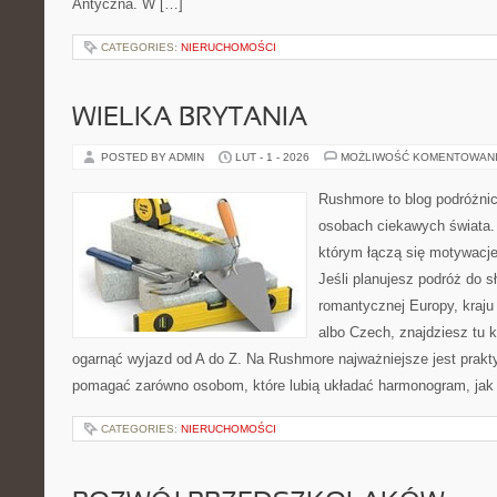
Antyczna. W […]
CATEGORIES:
NIERUCHOMOŚCI
WIELKA BRYTANIA
POSTED BY ADMIN
LUT - 1 - 2026
MOŻLIWOŚĆ KOMENTOWAN
Rushmore to blog podróżnic
osobach ciekawych świata. 
którym łączą się motywacj
Jeśli planujesz podróż do sł
romantycznej Europy, kraju
albo Czech, znajdziesz tu k
ogarnąć wyjazd od A do Z. Na Rushmore najważniejsze jest prakty
pomagać zarówno osobom, które lubią układać harmonogram, jak 
CATEGORIES:
NIERUCHOMOŚCI