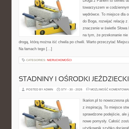
Droga z Panem to serwis d
towarzyszem w codziennym
wędrówce. To miejsce dla o
do Boga, rozwijać relację 
znaczenie w świetle Słowa 
na tym, że przekonanie nie 
drogą, którą można iść chwila po chwili. Warto przeczytać Miejsca
Na łamach tego […]
CATEGORIES:
NIERUCHOMOŚCI
STADNINY I OŚRODKI JEŹDZIECK
POSTED BY ADMIN
STY - 30 - 2026
MOŻLIWOŚĆ KOMENTOWA
Ikarion.pl to nowoczesna pl
z inspiracją. To miejsce st
sprawdzone podejście, ale
nowe pomysły. Całość zost
użytkownik szybko docierał 