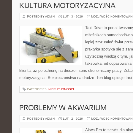
KULTURA MOTORYZACYJNA
POSTED BY ADMIN
LUT - 3 - 2026
MOŻLIWOŚĆ KOMENTOWAN
Taxi Drive to portal tworzo
miłośnikach samochodów or
lepiej zrozumieć świat prz
praktyka spotyka się z zam
użyteczną wiedzą o tym, j
taksówka: od dopasowania 
klienta, aż po ochronę na drodze i sens ekonomiczny pracy. Zoba
motoryzacyjna i Bezpieczeństwo na drodze. Ten blog opisuje taxi
CATEGORIES:
NIERUCHOMOŚCI
PROBLEMY W AKWARIUM
POSTED BY ADMIN
LUT - 2 - 2026
MOŻLIWOŚĆ KOMENTOWAN
Akwa-Pro to serwis dla akw