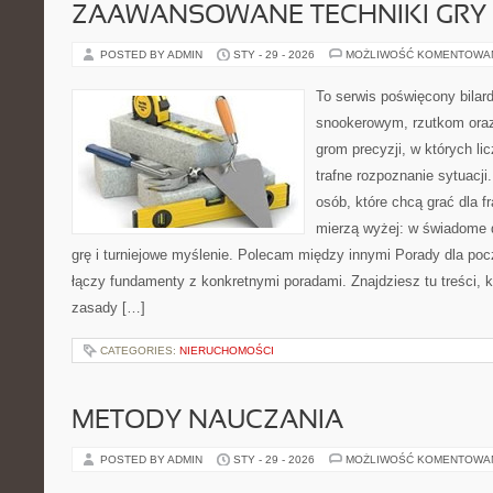
ZAAWANSOWANE TECHNIKI GRY
POSTED BY ADMIN
STY - 29 - 2026
MOŻLIWOŚĆ KOMENTOWA
To serwis poświęcony bilar
snookerowym, rzutkom oraz
grom precyzji, w których li
trafne rozpoznanie sytuacji
osób, które chcą grać dla fr
mierzą wyżej: w świadome 
grę i turniejowe myślenie. Polecam między innymi Porady dla pocz
łączy fundamenty z konkretnymi poradami. Znajdziesz tu treści, kt
zasady […]
CATEGORIES:
NIERUCHOMOŚCI
METODY NAUCZANIA
POSTED BY ADMIN
STY - 29 - 2026
MOŻLIWOŚĆ KOMENTOWA