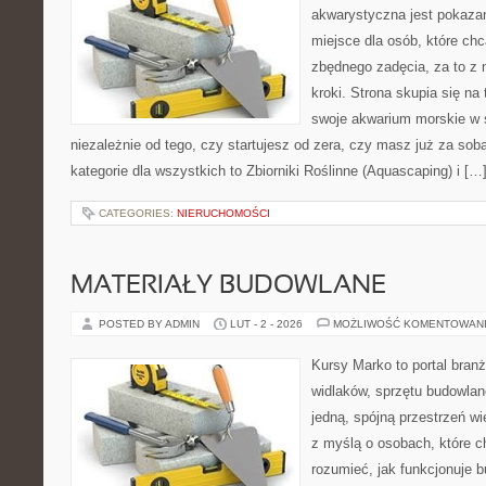
akwarystyczna jest pokazan
miejsce dla osób, które ch
zbędnego zadęcia, za to z
kroki. Strona skupia się n
swoje akwarium morskie w 
niezależnie od tego, czy startujesz od zera, czy masz już za sob
kategorie dla wszystkich to Zbiorniki Roślinne (Aquascaping) i […
CATEGORIES:
NIERUCHOMOŚCI
MATERIAŁY BUDOWLANE
POSTED BY ADMIN
LUT - 2 - 2026
MOŻLIWOŚĆ KOMENTOWAN
Kursy Marko to portal branż
widlaków, sprzętu budowlan
jedną, spójną przestrzeń w
z myślą o osobach, które c
rozumieć, jak funkcjonuje 