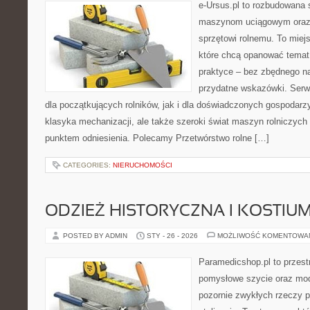
e-Ursus.pl to rozbudowana 
maszynom uciągowym oraz 
sprzętowi rolnemu. To miej
które chcą opanować temat
praktyce – bez zbędnego na
przydatne wskazówki. Serw
dla początkujących rolników, jak i dla doświadczonych gospodarzy.
klasyka mechanizacji, ale także szeroki świat maszyn rolniczych
punktem odniesienia. Polecamy Przetwórstwo rolne […]
CATEGORIES:
NIERUCHOMOŚCI
ODZIEŻ HISTORYCZNA I KOSTIU
POSTED BY ADMIN
STY - 26 - 2026
MOŻLIWOŚĆ KOMENTOWA
Paramedicshop.pl to przest
pomysłowe szycie oraz mod
pozornie zwykłych rzeczy 