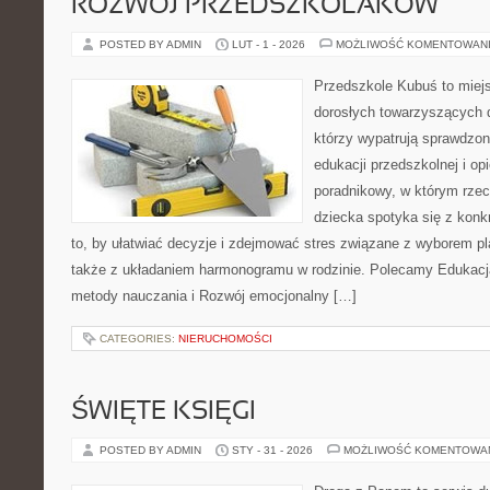
ROZWÓJ PRZEDSZKOLAKÓW
POSTED BY ADMIN
LUT - 1 - 2026
MOŻLIWOŚĆ KOMENTOWAN
Przedszkole Kubuś to miej
dorosłych towarzyszących 
którzy wypatrują sprawdzon
edukacji przedszkolnej i op
poradnikowy, w którym rzec
dziecka spotyka się z konk
to, by ułatwiać decyzje i zdejmować stres związane z wyborem pl
także z układaniem harmonogramu w rodzinie. Polecamy Edukacj
metody nauczania i Rozwój emocjonalny […]
CATEGORIES:
NIERUCHOMOŚCI
ŚWIĘTE KSIĘGI
POSTED BY ADMIN
STY - 31 - 2026
MOŻLIWOŚĆ KOMENTOWA