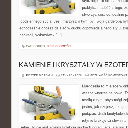
stylizacje. To strona, na któ
praktyka i radość z tego, 
stworzyć coś, co idealnie p
i codziennego życia. Jeśli marzysz o tym, by Twoja garderoba by
jednocześnie chcesz działać w duchu odpowiedzialnego stylu, zn
inspiracji, wskazówek […]
CATEGORIES:
NIERUCHOMOŚCI
KAMIENIE I KRYSZTAŁY W EZOTE
POSTED BY ADMIN
STY - 26 - 2026
MOŻLIWOŚĆ KOMENTOWA
Margoseila to miejsce w on
własne wnętrze na nowo. To
myślą o tym, abyś mógł zaj
jesteś, jak czujesz, czego 
podążać. Jeśli kiedykolwie
rutynie brakuje Ci chwili na
Ciebie. To nie jest kolejna kolekcja suchych porad, lecz latarnia,