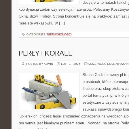
decyzje w tematach takich 
koordynacja zadań czy selekcja materiałów. Polecamy Kosztoryso
Okna, drzwi i rolety. Strona koncentruje się na praktyce: zamiast
mięsiste wskazówki. W […]
CATEGORIES:
NIERUCHOMOŚCI
PERŁY I KORALE
POSTED BY ADMIN
LUT - 1 - 2026
MOŻLIWOŚĆ KOMENTOWAN
Strona Godziszewscy.pl to 
o osobach, które interesuje
ślubne oraz skup złota w Z
portal tematyczny, w którym
estetyczne z użytecznymi 
szukasz sprawdzonego ko
jubilerskich, chcesz lepiej zrozumieć oznaczenia na wyrobach al
ten serwis jest idealnym punktem startu. Nowości na stronie Perły i