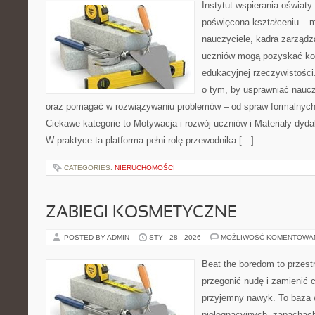
Instytut wspierania oświat
poświęcona kształceniu – m
nauczyciele, kadra zarządz
uczniów mogą pozyskać kon
edukacyjnej rzeczywistości
o tym, by usprawniać naucz
oraz pomagać w rozwiązywaniu problemów – od spraw formalnych
Ciekawe kategorie to Motywacja i rozwój uczniów i Materiały dydak
W praktyce ta platforma pełni rolę przewodnika […]
CATEGORIES:
NIERUCHOMOŚCI
ZABIEGI KOSMETYCZNE
POSTED BY ADMIN
STY - 28 - 2026
MOŻLIWOŚĆ KOMENTOWA
Beat the boredom to przest
przegonić nudę i zamienić 
przyjemny nawyk. To baza 
pielęgnacyjnych, zapachach