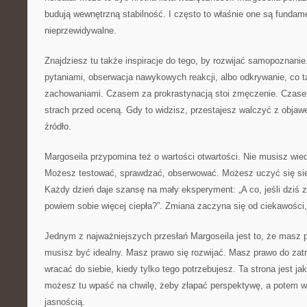
budują wewnętrzną stabilność. I często to właśnie one są fundame
nieprzewidywalne.
Znajdziesz tu także inspiracje do tego, by rozwijać samopoznani
pytaniami, obserwacja nawykowych reakcji, albo odkrywanie, co t
zachowaniami. Czasem za prokrastynacją stoi zmęczenie. Czase
strach przed oceną. Gdy to widzisz, przestajesz walczyć z obja
źródło.
Margoseila przypomina też o wartości otwartości. Nie musisz wie
Możesz testować, sprawdzać, obserwować. Możesz uczyć się sieb
Każdy dzień daje szansę na mały eksperyment: „A co, jeśli dziś zr
powiem sobie więcej ciepła?”. Zmiana zaczyna się od ciekawości, 
Jednym z najważniejszych przesłań Margoseila jest to, że masz 
musisz być idealny. Masz prawo się rozwijać. Masz prawo do za
wracać do siebie, kiedy tylko tego potrzebujesz. Ta strona jest j
możesz tu wpaść na chwilę, żeby złapać perspektywę, a potem w
jasnością.