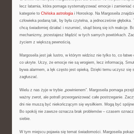
lecz latarnia, która pomaga systematyzować emocje i zamieniać
kategorie to
Chińska astrologia
i Horoskop. Na Margoseila znajdz
człowieka podaną tak, by była czytelna, a jednocześnie głęboka. 
chcą świadomiej działać i rozumieć, skąd biorą się ich reakcje. 
mechanizmy, przestajesz błądzić w tych samych powtórkach. Z
życiem z większą pewnością.
Margoseila jest jak lustro, w którym widzisz nie tylko to, co łatwe
co ukryte. Uczy, że emocje nie są wrogiem, lecz informacją. Smu
bywa alarmem, a lęk często jest opieką. Dzięki temu uczysz się s
zagłuszać.
Wielu z nas żyje w trybie „powinienem”. Margoseila pomaga przejś
ważny zwrot, ale potrafi przeorganizować całe postrzeganie. Za
dni nie muszą być niekończącym się wysiłkiem. Mogą być spójne,
Bo spokój nie zawsze oznacza brak problemów – czasem oznacz
siebie.
W tym miejscu pojawia się temat świadomości. Margoseila pokazuj