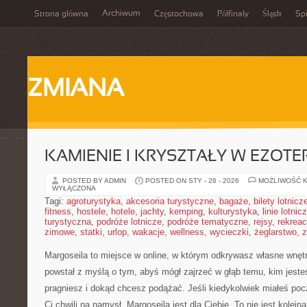
Archiwum
Strona główna
Częstochowa
Półfinały
Śląsk
Spi
ZMIANA
KAMIENIE I KRYSZTAŁY W EZOTE
POSTED BY ADMIN
POSTED ON STY - 26 - 2026
MOŻLIWOŚĆ 
WYŁĄCZONA
Tagi:
agroturystyka
,
akcesoria turystyczne
,
bagaże
,
bilety lotnicz
fitness
,
hostele
,
hotele
,
jachty
,
kemping
,
kulturystyka
,
linie lotnic
turystyczna
,
podróże lotnicze
,
podróże tematyczne
,
rejsy
,
rekreac
zimowe
,
statki
,
urlop
,
wakacje
,
wellness
,
wycieczki
,
żeglarstwo
,
z
Margoseila to miejsce w online, w którym odkrywasz własne wnętr
powstał z myślą o tym, abyś mógł zajrzeć w głąb temu, kim jeste
pragniesz i dokąd chcesz podążać. Jeśli kiedykolwiek miałeś pocz
Ci chwili na namysł, Margoseila jest dla Ciebie. To nie jest kolej