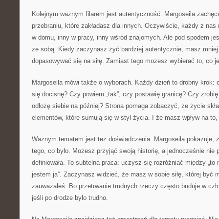
Kolejnym ważnym filarem jest autentyczność. Margoseila zachęca
przebraniu, które zakładasz dla innych. Oczywiście, każdy z nas 
w domu, inny w pracy, inny wśród znajomych. Ale pod spodem jest
ze sobą. Kiedy zaczynasz żyć bardziej autentycznie, masz mniej 
dopasowywać się na siłę. Zamiast tego możesz wybierać to, co je
Margoseila mówi także o wyborach. Każdy dzień to drobny krok: 
się docisnę? Czy powiem „tak”, czy postawię granicę? Czy zrobię
odłożę siebie na później? Strona pomaga zobaczyć, że życie skła
elementów, które sumują się w styl życia. I że masz wpływ na to, 
Ważnym tematem jest też doświadczenia. Margoseila pokazuje, ż
tego, co było. Możesz przyjąć swoją historię, a jednocześnie nie
definiowała. To subtelna praca: uczysz się rozróżniać między „to m
jestem ja”. Zaczynasz widzieć, że masz w sobie siłę, której być 
zauważałeś. Bo przetrwanie trudnych rzeczy często buduje w czł
jeśli po drodze było trudno.