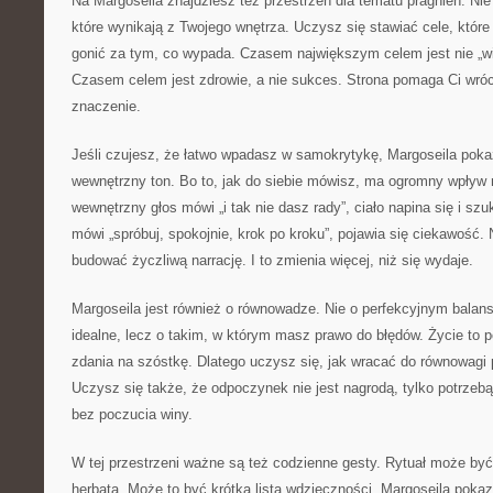
Na Margoseila znajdziesz też przestrzeń dla tematu pragnień. Nie 
które wynikają z Twojego wnętrza. Uczysz się stawiać cele, które
gonić za tym, co wypada. Czasem największym celem jest nie „więc
Czasem celem jest zdrowie, a nie sukces. Strona pomaga Ci wróci
znaczenie.
Jeśli czujesz, że łatwo wpadasz w samokrytykę, Margoseila pokaż
wewnętrzny ton. Bo to, jak do siebie mówisz, ma ogromny wpływ 
wewnętrzny głos mówi „i tak nie dasz rady”, ciało napina się i s
mówi „spróbuj, spokojnie, krok po kroku”, pojawia się ciekawość. 
budować życzliwą narrację. I to zmienia więcej, niż się wydaje.
Margoseila jest również o równowadze. Nie o perfekcyjnym balans
idealne, lecz o takim, w którym masz prawo do błędów. Życie to 
zdania na szóstkę. Dlatego uczysz się, jak wracać do równowag
Uczysz się także, że odpoczynek nie jest nagrodą, tylko potrze
bez poczucia winy.
W tej przestrzeni ważne są też codzienne gesty. Rytuał może być
herbata. Może to być krótka lista wdzięczności. Margoseila pokazu