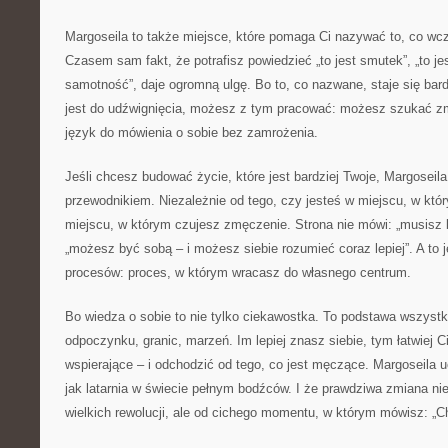
Margoseila to także miejsce, które pomaga Ci nazywać to, co wc
Czasem sam fakt, że potrafisz powiedzieć „to jest smutek”, „to jest 
samotność”, daje ogromną ulgę. Bo to, co nazwane, staje się bar
jest do udźwignięcia, możesz z tym pracować: możesz szukać zm
język do mówienia o sobie bez zamrożenia.
Jeśli chcesz budować życie, które jest bardziej Twoje, Margoseil
przewodnikiem. Niezależnie od tego, czy jesteś w miejscu, w któ
miejscu, w którym czujesz zmęczenie. Strona nie mówi: „musisz
„możesz być sobą – i możesz siebie rozumieć coraz lepiej”. A to j
procesów: proces, w którym wracasz do własnego centrum.
Bo wiedza o sobie to nie tylko ciekawostka. To podstawa wszystkie
odpoczynku, granic, marzeń. Im lepiej znasz siebie, tym łatwiej Ci
wspierające – i odchodzić od tego, co jest męczące. Margoseila 
jak latarnia w świecie pełnym bodźców. I że prawdziwa zmiana n
wielkich rewolucji, ale od cichego momentu, w którym mówisz: „C