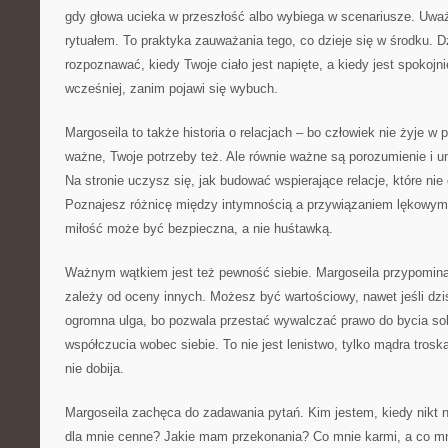
gdy głowa ucieka w przeszłość albo wybiega w scenariusze. Uwa
rytuałem. To praktyka zauważania tego, co dzieje się w środku. 
rozpoznawać, kiedy Twoje ciało jest napięte, a kiedy jest spokojn
wcześniej, zanim pojawi się wybuch.
Margoseila to także historia o relacjach – bo człowiek nie żyje w 
ważne, Twoje potrzeby też. Ale równie ważne są porozumienie i u
Na stronie uczysz się, jak budować wspierające relacje, które nie 
Poznajesz różnicę między intymnością a przywiązaniem lękowym
miłość może być bezpieczna, a nie huśtawką.
Ważnym wątkiem jest też pewność siebie. Margoseila przypomina
zależy od oceny innych. Możesz być wartościowy, nawet jeśli dzi
ogromna ulga, bo pozwala przestać wywalczać prawo do bycia so
współczucia wobec siebie. To nie jest lenistwo, tylko mądra trosk
nie dobija.
Margoseila zachęca do zadawania pytań. Kim jestem, kiedy nikt n
dla mnie cenne? Jakie mam przekonania? Co mnie karmi, a co mn