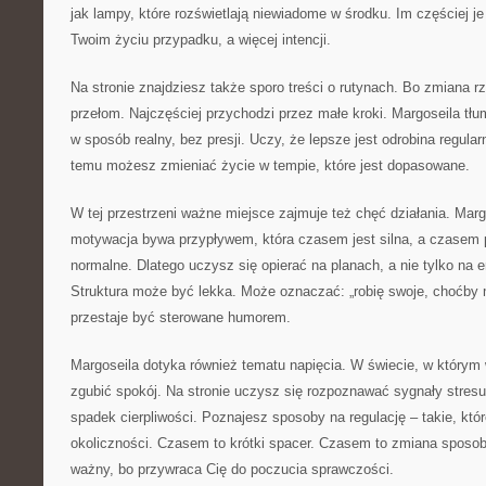
jak lampy, które rozświetlają niewiadome w środku. Im częściej j
Twoim życiu przypadku, a więcej intencji.
Na stronie znajdziesz także sporo treści o rutynach. Bo zmiana r
przełom. Najczęściej przychodzi przez małe kroki. Margoseila tł
w sposób realny, bez presji. Uczy, że lepsze jest odrobina regularn
temu możesz zmieniać życie w tempie, które jest dopasowane.
W tej przestrzeni ważne miejsce zajmuje też chęć działania. Marg
motywacja bywa przypływem, która czasem jest silna, a czasem p
normalne. Dlatego uczysz się opierać na planach, a nie tylko na 
Struktura może być lekka. Może oznaczać: „robię swoje, choćby 
przestaje być sterowane humorem.
Margoseila dotyka również tematu napięcia. W świecie, w którym 
zgubić spokój. Na stronie uczysz się rozpoznawać sygnały stresu:
spadek cierpliwości. Poznajesz sposoby na regulację – takie, kt
okoliczności. Czasem to krótki spacer. Czasem to zmiana sposob
ważny, bo przywraca Cię do poczucia sprawczości.