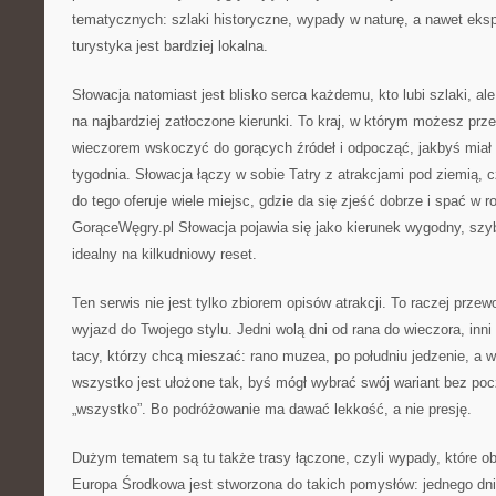
tematycznych: szlaki historyczne, wypady w naturę, a nawet eksp
turystyka jest bardziej lokalna.
Słowacja natomiast jest blisko serca każdemu, kto lubi szlaki, al
na najbardziej zatłoczone kierunki. To kraj, w którym możesz prz
wieczorem wskoczyć do gorących źródeł i odpocząć, jakbyś miał
tygodnia. Słowacja łączy w sobie Tatry z atrakcjami pod ziemią, c
do tego oferuje wiele miejsc, gdzie da się zjeść dobrze i spać w 
GorąceWęgry.pl Słowacja pojawia się jako kierunek wygodny, szy
idealny na kilkudniowy reset.
Ten serwis nie jest tylko zbiorem opisów atrakcji. To raczej prze
wyjazd do Twojego stylu. Jedni wolą dni od rana do wieczora, inni
tacy, którzy chcą mieszać: rano muzea, po południu jedzenie, a 
wszystko jest ułożone tak, byś mógł wybrać swój wariant bez po
„wszystko”. Bo podróżowanie ma dawać lekkość, a nie presję.
Dużym tematem są tu także trasy łączone, czyli wypady, które obe
Europa Środkowa jest stworzona do takich pomysłów: jednego dni