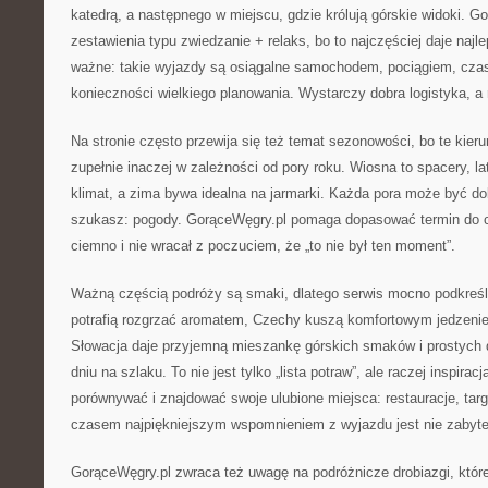
katedrą, a następnego w miejscu, gdzie królują górskie widoki. Go
zestawienia typu zwiedzanie + relaks, bo to najczęściej daje najl
ważne: takie wyjazdy są osiągalne samochodem, pociągiem, cz
konieczności wielkiego planowania. Wystarczy dobra logistyka, a
Na stronie często przewija się też temat sezonowości, bo te kieru
zupełnie inaczej w zależności od pory roku. Wiosna to spacery, lato
klimat, a zima bywa idealna na jarmarki. Każda pora może być dob
szukasz: pogody. GorąceWęgry.pl pomaga dopasować termin do ce
ciemno i nie wracał z poczuciem, że „to nie był ten moment”.
Ważną częścią podróży są smaki, dlatego serwis mocno podkreśl
potrafią rozgrzać aromatem, Czechy kuszą komfortowym jedzeniem
Słowacja daje przyjemną mieszankę górskich smaków i prostych da
dniu na szlaku. To nie jest tylko „lista potraw”, ale raczej inspira
porównywać i znajdować swoje ulubione miejsca: restauracje, targi
czasem najpiękniejszym wspomnieniem z wyjazdu jest nie zabyte
GorąceWęgry.pl zwraca też uwagę na podróżnicze drobiazgi, które 