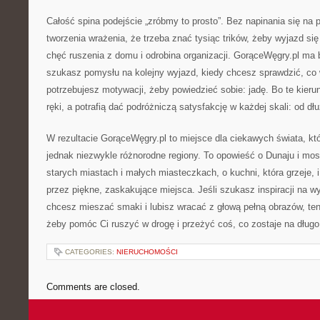
Całość spina podejście „zróbmy to prosto”. Bez napinania się na 
tworzenia wrażenia, że trzeba znać tysiąc trików, żeby wyjazd si
chęć ruszenia z domu i odrobina organizacji. GorąceWęgry.pl ma
szukasz pomysłu na kolejny wyjazd, kiedy chcesz sprawdzić, co 
potrzebujesz motywacji, żeby powiedzieć sobie: jadę. Bo te kieru
ręki, a potrafią dać podróżniczą satysfakcję w każdej skali: od dł
W rezultacie GorąceWęgry.pl to miejsce dla ciekawych świata, któ
jednak niezwykle różnorodne regiony. To opowieść o Dunaju i mos
starych miastach i małych miasteczkach, o kuchni, która grzeje, i
przez piękne, zaskakujące miejsca. Jeśli szukasz inspiracji na 
chcesz mieszać smaki i lubisz wracać z głową pełną obrazów, ten 
żeby pomóc Ci ruszyć w drogę i przeżyć coś, co zostaje na długo
CATEGORIES:
NIERUCHOMOŚCI
Comments are closed.