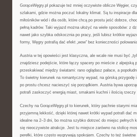
GorąceWęgry.pl pokazuje też mniej oczywiste oblicze Węgier, cz
szlakami, gdzie można poczuć lokalny klimat. Są tu inspiracje dla
miłośników wód i dla osób, które chcą po prostu jeść dobrze, cho
pełną kadrów. Taki wyjazd można ułożyć na wiele sposobów: z dzi
nawet jako szybka odskocznia po pracy, jeśli lubisz krótkie wyja
formy, Węgry potrafią dać efekt „wow” bez konieczności polowania
Austria w tej opowieści jest klasyczna, ale wcale nie musi być „ty
znajdziesz podejście, które łączy spacery po mieście z alpejską 
przeskakiwać między światami: rano oglądasz pałace, a popołudni
To świetny kierunek na romantyczny wypad, na górską przygodę i
po prostu chcesz nacieszyć się porządkiem. Austria bywa uporzą
potrafi zaskoczyć energią miast, smakami kuchni i ilością rzeczy 
Czechy na GorąceWęgry.pl to kierunek, który pachnie starymi mia
przyjemną lekkość, dzięki której nawet krótki wypad potrafi dać 
idealne na 2–3 dni, bo można szybko dotrzeć do miejsc pełnych kl
się nieoczywiste atrakcje. Jest tu miejsce zarówno na stolicę mos
perełki, które często wygrywają spokojem. Czechy to też świetne