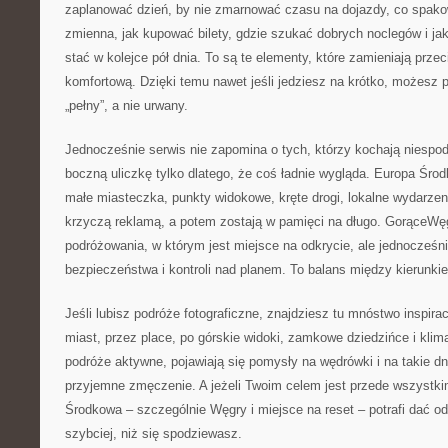
zaplanować dzień, by nie zmarnować czasu na dojazdy, co spako
zmienna, jak kupować bilety, gdzie szukać dobrych noclegów i jak
stać w kolejce pół dnia. To są te elementy, które zamieniają prze
komfortową. Dzięki temu nawet jeśli jedziesz na krótko, możesz 
„pełny”, a nie urwany.
Jednocześnie serwis nie zapomina o tych, którzy kochają niespodz
boczną uliczkę tylko dlatego, że coś ładnie wygląda. Europa Śr
małe miasteczka, punkty widokowe, kręte drogi, lokalne wydarzeni
krzyczą reklamą, a potem zostają w pamięci na długo. GorąceWęg
podróżowania, w którym jest miejsce na odkrycie, ale jednocześni
bezpieczeństwa i kontroli nad planem. To balans między kierunki
Jeśli lubisz podróże fotograficzne, znajdziesz tu mnóstwo inspira
miast, przez place, po górskie widoki, zamkowe dziedzińce i klima
podróże aktywne, pojawiają się pomysły na wędrówki i na takie dn
przyjemne zmęczenie. A jeżeli Twoim celem jest przede wszystki
Środkowa – szczególnie Węgry i miejsce na reset – potrafi dać o
szybciej, niż się spodziewasz.