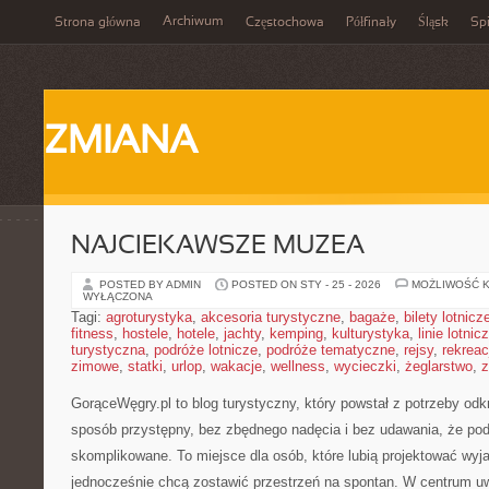
Archiwum
Strona główna
Częstochowa
Półfinały
Śląsk
Spi
ZMIANA
NAJCIEKAWSZE MUZEA
POSTED BY ADMIN
POSTED ON STY - 25 - 2026
MOŻLIWOŚĆ 
WYŁĄCZONA
Tagi:
agroturystyka
,
akcesoria turystyczne
,
bagaże
,
bilety lotnicz
fitness
,
hostele
,
hotele
,
jachty
,
kemping
,
kulturystyka
,
linie lotnic
turystyczna
,
podróże lotnicze
,
podróże tematyczne
,
rejsy
,
rekreac
zimowe
,
statki
,
urlop
,
wakacje
,
wellness
,
wycieczki
,
żeglarstwo
,
z
GorąceWęgry.pl to blog turystyczny, który powstał z potrzeby od
sposób przystępny, bez zbędnego nadęcia i bez udawania, że po
skomplikowane. To miejsce dla osób, które lubią projektować wyja
jednocześnie chcą zostawić przestrzeń na spontan. W centrum u