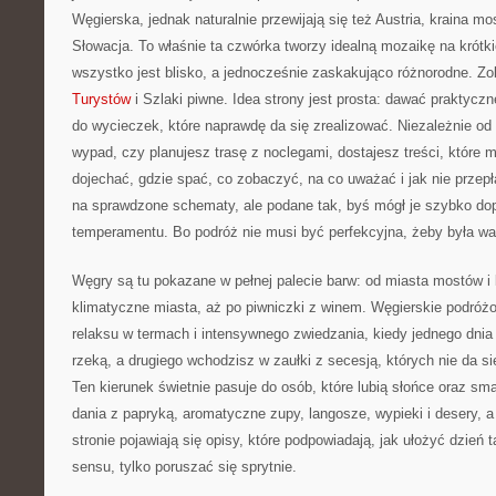
Węgierska, jednak naturalnie przewijają się też Austria, kraina m
Słowacja. To właśnie ta czwórka tworzy idealną mozaikę na krótki
wszystko jest blisko, a jednocześnie zaskakująco różnorodne. Z
Turystów
i Szlaki piwne. Idea strony jest prosta: dawać praktyczn
do wycieczek, które naprawdę da się zrealizować. Niezależnie od 
wypad, czy planujesz trasę z noclegami, dostajesz treści, które ma
dojechać, gdzie spać, co zobaczyć, na co uważać i jak nie przep
na sprawdzone schematy, ale podane tak, byś mógł je szybko d
temperamentu. Bo podróż nie musi być perfekcyjna, żeby była war
Węgry są tu pokazane w pełnej palecie barw: od miasta mostów i 
klimatyczne miasta, aż po piwniczki z winem. Węgierskie podróż
relaksu w termach i intensywnego zwiedzania, kiedy jednego dnia
rzeką, a drugiego wchodzisz w zaułki z secesją, których nie da si
Ten kierunek świetnie pasuje do osób, które lubią słońce oraz sma
dania z papryką, aromatyczne zupy, langosze, wypieki i desery, a
stronie pojawiają się opisy, które podpowiadają, jak ułożyć dzień 
sensu, tylko poruszać się sprytnie.