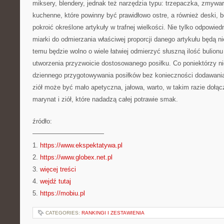
miksery, blendery, jednak też narzędzia typu: trzepaczka, zmyw
kuchenne, które powinny być prawidłowo ostre, a również deski, b
pokroić określone artykuły w trafnej wielkości. Nie tylko odpowied
miarki do odmierzania właściwej proporcji danego artykułu będą ni
temu będzie wolno o wiele łatwiej odmierzyć słuszną ilość bulion
utworzenia przyzwoicie dostosowanego posiłku. Co poniektórzy n
dziennego przygotowywania posiłków bez konieczności dodawania
ziół może być mało apetyczna, jałowa, warto, w takim razie dołąc
marynat i ziół, które nadadzą całej potrawie smak.
źródło:
———————————
1.
https://www.ekspektatywa.pl
2.
https://www.globex.net.pl
3.
więcej treści
4.
wejdź tutaj
5.
https://mobiu.pl
CATEGORIES:
RANKINGI I ZESTAWIENIA