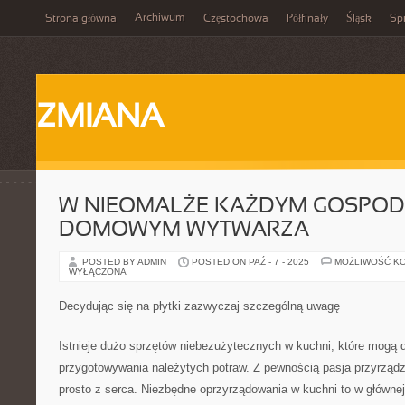
Archiwum
Strona główna
Częstochowa
Półfinały
Śląsk
Spi
ZMIANA
W NIEOMALŻE KAŻDYM GOSPOD
DOMOWYM WYTWARZA
POSTED BY ADMIN
POSTED ON PAŹ - 7 - 2025
MOŻLIWOŚĆ K
WYŁĄCZONA
Decydując się na płytki zazwyczaj szczególną uwagę
Istnieje dużo sprzętów niebezużytecznych w kuchni, które mogą
przygotowywania należytych potraw. Z pewnością pasja przyrządzan
prosto z serca. Niezbędne oprzyrządowania w kuchni to w głównej