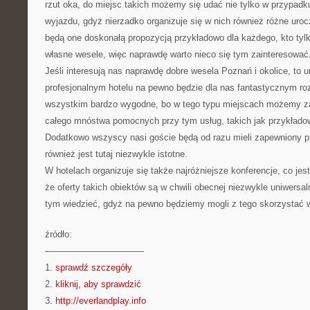
rzut oka, do miejsc takich możemy się udać nie tylko w przypad
wyjazdu, gdyż nierzadko organizuje się w nich również różne uroc
będą one doskonałą propozycją przykładowo dla każdego, kto tyl
własne wesele, więc naprawdę warto nieco się tym zainteresować
Jeśli interesują nas naprawdę dobre wesela Poznań i okolice, to 
profesjonalnym hotelu na pewno będzie dla nas fantastycznym ro
wszystkim bardzo wygodne, bo w tego typu miejscach możemy z
całego mnóstwa pomocnych przy tym usług, takich jak przykłado
Dodatkowo wszyscy nasi goście będą od razu mieli zapewniony pr
również jest tutaj niezwykle istotne.
W hotelach organizuje się także najróżniejsze konferencje, co je
że oferty takich obiektów są w chwili obecnej niezwykle uniwersa
tym wiedzieć, gdyż na pewno będziemy mogli z tego skorzystać 
źródło:
———————————
1.
sprawdź szczegóły
2.
kliknij, aby sprawdzić
3.
http://everlandplay.info