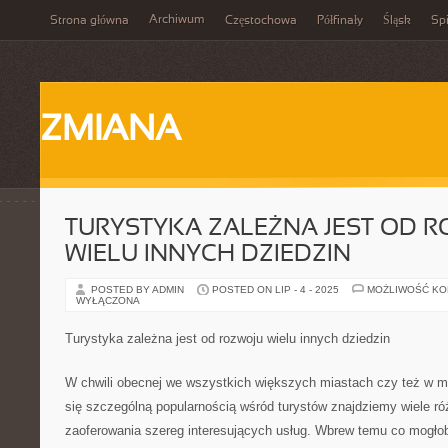
Archiwum
Strona główna
Częstochowa
Półfinały
Śląsk
Spi
ZMIANA
TURYSTYKA ZALEŻNA JEST OD 
WIELU INNYCH DZIEDZIN
POSTED BY ADMIN
POSTED ON LIP - 4 - 2025
MOŻLIWOŚĆ K
WYŁĄCZONA
Turystyka zależna jest od rozwoju wielu innych dziedzin
W chwili obecnej we wszystkich większych miastach czy też w m
się szczególną popularnością wśród turystów znajdziemy wiele róż
zaoferowania szereg interesujących usług. Wbrew temu co mogło