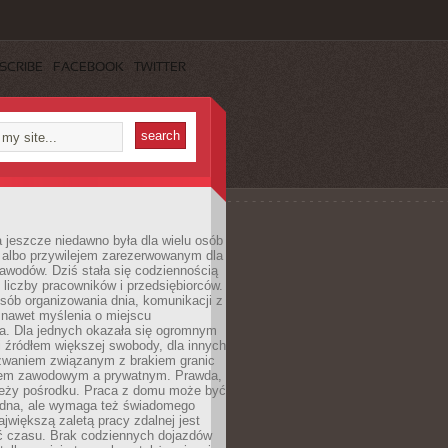
SCRIBE
FACEBOOK
TWITTER
 jeszcze niedawno była dla wielu osób
 albo przywilejem zarezerwowanym dla
awodów. Dziś stała się codziennością
 liczby pracowników i przedsiębiorców.
sób organizowania dnia, komunikacji z
 nawet myślenia o miejscu
a. Dla jednych okazała się ogromnym
i źródłem większej swobody, dla innych
yzwaniem związanym z brakiem granic
em zawodowym a prywatnym. Prawda,
 leży pośrodku. Praca z domu może być
dna, ale wymaga też świadomego
ajwiększą zaletą pracy zdalnej jest
 czasu. Brak codziennych dojazdów