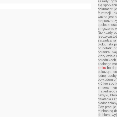
zasady: gdzi
się spotkani
dokumentuje 
frustracji i 
ważna jest 
rozpraszacz
społecznośc
zmęczenie w
Nie każdy od
rzeczywistoś
zarządzania 
bloki, lista
od notatki p
poranka. Naj
który działa
poradnikach
zdalnego mo
kroku
bo dop
pokazuje, co
jednej osob
powiadomień 
krótkie spot
zmiana miejs
ma jednego 
nawyki, któr
działania i 
niedoceniany
Gdy pracuje 
minimalną d
do biura, w