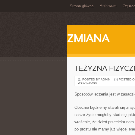
Archiwum
Strona główna
Często
ZMIANA
TĘŻYZNA FIZYC
POSTED BY ADMIN
POSTED ON 
WYŁĄCZONA
Sposobów leczenia jest w zasadzi
Obecnie będziemy starali się znajd
nasze życie mogłoby stać się jak
wrażenie, że dzień przecieka nam 
po prostu nie mamy już więcej en