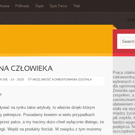
Tagi
chowa
Półfinały
Śląsk
Spis Treści
SUB
ZNA CZŁOWIEKA
Praca zdalna
ciekawostką
TĘŻYZNA
SIE - 15 - 2025
MOŻLIWOŚĆ KOMENTOWANIA
ZOSTAŁA
wybranych z
FIZYCZNA
dla ogromnej
CZŁOWIEKA
Zmieniła spo
e
zespołem, a
zamieszkani
ułatwieniem 
ywać na rynku takie artykuły, to właśnie dzięki którym
stała się w
między życi
by pełniejsze. Posiadamy bowiem w wielu przypadkach
jak zwykle,
przez palce, a my tracimy dużo chwil wyłącznie dlatego, że
bardzo wygo
podejścia. N
ergii. Wejdź na produkty finclub. W związku z tym możemy
oszczędność