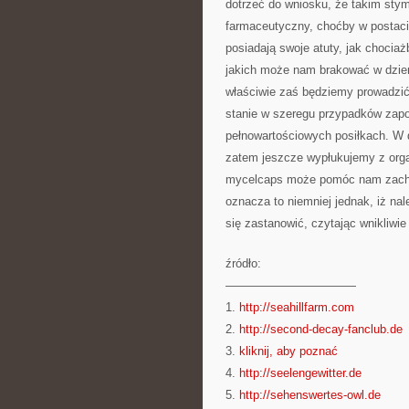
dotrzeć do wniosku, że takim sty
farmaceutyczny, choćby w postaci
posiadają swoje atuty, jak chociaż
jakich może nam brakować w dzienn
właściwie zaś będziemy prowadzić 
stanie w szeregu przypadków zapo
pełnowartościowych posiłkach. W 
zatem jeszcze wypłukujemy z orga
mycelcaps może pomóc nam zachow
oznacza to niemniej jednak, iż nal
się zastanowić, czytając wnikliwie 
źródło:
———————————
1.
http://seahillfarm.com
2.
http://second-decay-fanclub.de
3.
kliknij, aby poznać
4.
http://seelengewitter.de
5.
http://sehenswertes-owl.de