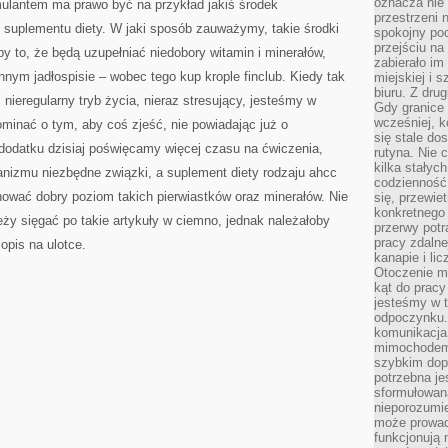
oznacza nie 
mulantem ma prawo być na przykład jakiś środek
przestrzeni 
 suplementu diety. W jaki sposób zauważymy, takie środki
spokojny poc
przejściu na 
by to, że będą uzupełniać niedobory witamin i minerałów,
zabierało im
ym jadłospisie – wobec tego kup krople finclub. Kiedy tak
miejskiej i
biuru. Z dru
nieregularny tryb życia, nieraz stresujący, jesteśmy w
Gdy granice 
wcześniej, k
minać o tym, aby coś zjeść, nie powiadając już o
się stale do
dodatku dzisiaj poświęcamy więcej czasu na ćwiczenia,
rutyna. Nie 
kilka stałyc
nizmu niezbędne związki, a suplement diety rodzaju ahcc
codzienność
ać dobry poziom takich pierwiastków oraz minerałów. Nie
się, przewie
konkretnego
eży sięgać po takie artykuły w ciemno, jednak należałoby
przerwy potr
pracy zdalne
opis na ulotce.
kanapie i li
Otoczenie ma
kąt do prac
jesteśmy w t
odpoczynku
komunikacja.
mimochodem,
szybkim dop
potrzebna je
sformułowan
nieporozumie
może prowad
funkcjonują 