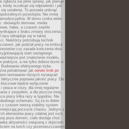
e zgłasza się pilne sprawy, jak planuje
a, kiedy oczekuje się odpowiedzi i jak
się ustalenia. To pozwala uniknąć
niepotrzebnych przestojów. Nie mniej
samodyscyplina. W domu czeka wiele
y: obowiązki domowe, media
iowe, hałas, a czasem zwykłe
ynikające z braku zmiany otoczenia.
 razu odnajduje się w takiej
ci. Niektórzy potrzebują technik
czasem, jak podział pracy na krótsze
 priorytetów czy zasada kończenia dnia
rzygotowującej start następnego
ważniejsze jest znalezienie modelu,
 w praktyce, a nie tylko dobrze brzmi w
. Budowanie efektywnego trybu
żna potraktować jak
serwis krok po
iero testowanie różnych rozwiązań
 faktycznie poprawia jakość pracy. Dla
y kluczowe będzie wyłączenie
i praca w ciszy, dla innej regularne
kania z zespołem, a dla jeszcze innej
ca pracy kilka razy w tygodniu. Nie
idealnego schematu. Są za to dobre
e z czasem tworzą stabilny system
zmniejszają poczucie chaosu. Jednym z
ch elementów pracy zdalnej jest ruch.
się poza domem, ciało dostaje choć
awkę aktywności związaną z dojściem
yjściem na lunch czy przemieszczaniem