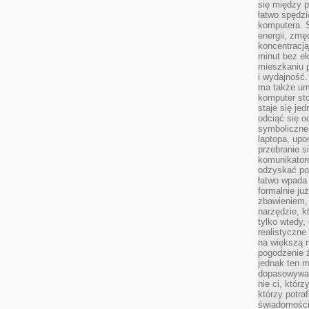
się między 
łatwo spędzi
komputera. 
energii, zmę
koncentracją.
minut bez ek
mieszkaniu p
i wydajność
ma także um
komputer sto
staje się je
odciąć się 
symboliczne
laptopa, upo
przebranie s
komunikatoró
odzyskać poc
łatwo wpada 
formalnie już
zbawieniem,
narzędzie, k
tylko wtedy,
realistyczne
na większą n
pogodzenie 
jednak ten m
dopasowywać 
nie ci, którz
którzy potra
świadomości