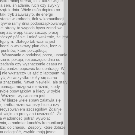
tylko mniej stresu, lecz także więcej
na sen, śniadanie, ruch czy zwykły
zątek dnia. Wiele osób dopiero po
taki tryb zauważyło, ile energii
 stanie w korkach, tłok w komunikacji
 sztywne ramy dnia podporządkowanego
giej strony ta wygoda bywa zdradliwa.
się zacierają, łatwo zacząć pracę
ończyć później i mieć wrażenie, że jest
stępnym. Dlatego tak ważna jest
chodzi o wojskowy plan dnia, lecz o
h punktów, które porządkują
. Wstawanie o podobnej porze, ubranie
trzenie pokoju, rozpoczęcie dnia od
 zadania czy wyznaczenie czasu na
afią bardzo poprawić koncentrację. W
j nie wystarczy usiąść z laptopem na
czyć, że wszystko ułoży się samo.
 znaczenie. Nawet niewielki, ale stały
y pomaga mózgowi rozróżnić, kiedy
rybie obowiązków, a kiedy w trybie
. Ważnym wyzwaniem jest
 W biurze wiele spraw załatwia się
 krótką rozmową przy biurku czy
recyzowaniem szczegółów. Zdalnie
st większa precyzja i uważność. Źle
a wiadomość potrafi wywołać
nia, a nadmiar kanałów komunikacji
zić do chaosu. Zespoły, które dobrze
na odległość, zwykle mają jasne