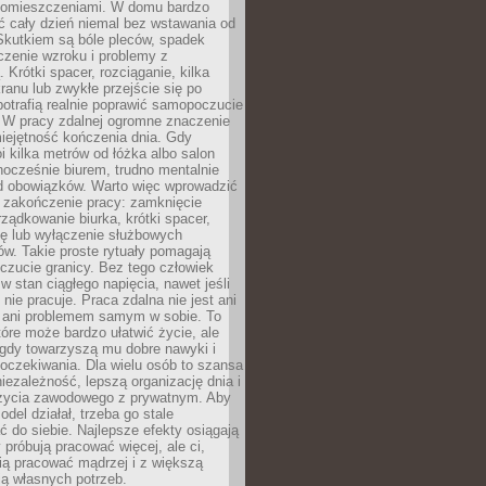
pomieszczeniami. W domu bardzo
ć cały dzień niemal bez wstawania od
Skutkiem są bóle pleców, spadek
czenie wzroku i problemy z
 Krótki spacer, rozciąganie, kilka
ranu lub zwykłe przejście się po
otrafią realnie poprawić samopoczucie
. W pracy zdalnej ogromne znaczenie
iejętność kończenia dnia. Gdy
i kilka metrów od łóżka albo salon
dnocześnie biurem, trudno mentalnie
od obowiązków. Warto więc wprowadzić
 zakończenie pracy: zamknięcie
rządkowanie biurka, krótki spacer,
ię lub wyłączenie służbowych
w. Takie proste rytuały pomagają
zucie granicy. Bez tego człowiek
w stan ciągłego napięcia, nawet jeśli
 nie pracuje. Praca zdalna nie jest ani
 ani problemem samym w sobie. To
tóre może bardzo ułatwić życie, ale
 gdy towarzyszą mu dobre nawyki i
 oczekiwania. Dla wielu osób to szansa
iezależność, lepszą organizację dnia i
życia zawodowego z prywatnym. Aby
odel działał, trzeba go stale
do siebie. Najlepsze efekty osiągają
y próbują pracować więcej, ale ci,
fią pracować mądrzej i z większą
ą własnych potrzeb.