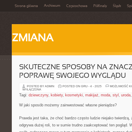
Archiwum
Strona główna
Częstochowa
Półfinały
Śląsk
Spi
ZMIANA
SKUTECZNE SPOSOBY NA ZNAC
POPRAWĘ SWOJEGO WYGLĄDU
POSTED BY ADMIN
POSTED ON GRU - 4 - 2025
MOŻLIWOŚĆ 
WYŁĄCZONA
Tagi:
dziewczyny
,
kobiety
,
kosmetyki
,
makijaż
,
moda
,
styl
,
uroda
W jaki sposób możemy zainwestować własne pieniądze?
Prawda jest taka, że choć bardzo często ludzie niejako twierdzą,
odgrywa dużej roli, to w sumie trudno zaakceptować ten pogląd.