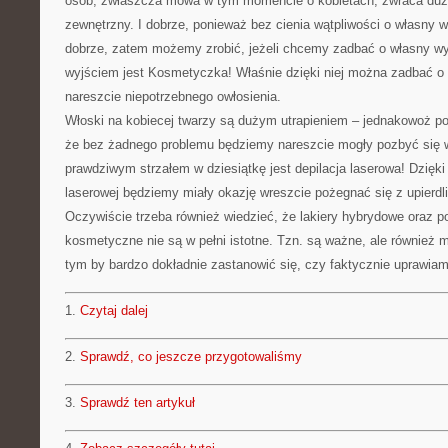
osób, zwłaszcza mowa w tym momencie o kobietach, zwraca duż
zewnętrzny. I dobrze, ponieważ bez cienia wątpliwości o własny 
dobrze, zatem możemy zrobić, jeżeli chcemy zadbać o własny w
wyjściem jest Kosmetyczka! Właśnie dzięki niej można zadbać o 
nareszcie niepotrzebnego owłosienia.
Włoski na kobiecej twarzy są dużym utrapieniem – jednakowoż p
że bez żadnego problemu będziemy nareszcie mogły pozbyć się 
prawdziwym strzałem w dziesiątkę jest depilacja laserowa! Dzięki
laserowej będziemy miały okazję wreszcie pożegnać się z upierd
Oczywiście trzeba również wiedzieć, że lakiery hybrydowe oraz p
kosmetyczne nie są w pełni istotne. Tzn. są ważne, ale również m
tym by bardzo dokładnie zastanowić się, czy faktycznie uprawiam
1.
Czytaj dalej
2.
Sprawdź, co jeszcze przygotowaliśmy
3.
Sprawdź ten artykuł