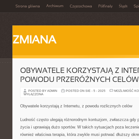
Archiwum
Strona główna
Częstochowa
Półfinały
Śląsk
Spi
ZMIANA
OBYWATELE KORZYSTAJĄ Z INTE
POWODU PRZERÓŻNYCH CELÓW
POSTED BY ADMIN
POSTED ON SIE - 5 - 2025
MOŻLIWOŚĆ K
WYŁĄCZONA
Obywatele korzystają z Internetu, z powodu rozlicznych celów
Ludność często ulegają różnorodnym kontuzjom, zwłaszcza gdy p
życia i uprawiają dużo sportów. W takich sytuacjach poza leczenie
również właściwa terapia, która zwykle musi potrwać dłuższy okre