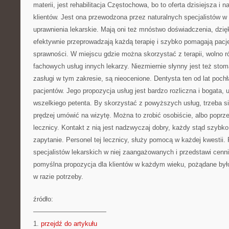
materii, jest rehabilitacja Częstochowa, bo to oferta dzisiejsza i 
klientów. Jest ona przewodzona przez naturalnych specjalistów w
uprawnienia lekarskie. Mają oni też mnóstwo doświadczenia, dzi
efektywnie przeprowadzają każdą terapię i szybko pomagają pacj
sprawności. W miejscu gdzie można skorzystać z terapii, wolno r
fachowych usług innych lekarzy. Niezmiernie słynny jest też sto
zasługi w tym zakresie, są nieocenione. Dentysta ten od lat poch
pacjentów. Jego propozycja usług jest bardzo rozliczna i bogata, 
wszelkiego petenta. By skorzystać z powyższych usług, trzeba s
prędzej umówić na wizytę. Można to zrobić osobiście, albo poprze
lecznicy. Kontakt z nią jest nadzwyczaj dobry, każdy stąd szybk
zapytanie. Personel tej lecznicy, służy pomocą w każdej kwestii. 
specjalistów lekarskich w niej zaangażowanych i przedstawi cenni
pomyślna propozycja dla klientów w każdym wieku, pożądane był
w razie potrzeby.
źródło:
———————————
1.
przejdź do artykułu