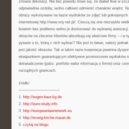
zmiana dekoracji. Nie bez powodu mówi się, że diabeł tkwi w szc
odpowiednie ozdoby, wolno całkiem odmienić charakter wnętrz. Na
obrazy wykonywane na bazie wydruków ze zdjęć lub pokrojonych s
internetowej http://www.sny.net.pl/. Cieszą się one niezwykle wie
bowiem bez problemu wolno je dostosować do wybranej aranżacj
obrazów na zlecenie klientów absorbują się właściwe firmy – i w
pytanie o to, którą z nich wybrać? Nie jest to łatwe, należy jedna
jest jakość obrazów. Tak w takim razie korporacja powinna dys
ekwipunkiem gwarantującym efektywne przenoszenie wydruków na
doświadczenie (patrz: portfolio walor informacja o firmie) oraz ce
rozsądnych granicach.
źródło:
———————————
1.
http://eugen-baur-kg.de
2.
http://euro-study.info
3.
http://europeanlawnetwork.eu
4.
http://evang-kirche-mauer.de
5.
czytaj na blogu