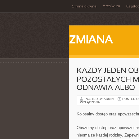
Archiwum
Strona główna
Często
ZMIANA
KAŻDY JEDEN OBY
POZOSTAŁYCH M
ODNAWIA ALBO
POSTED BY ADMIN
POSTED ON 
WYŁĄCZONA
Kolosalny dostęp oraz upowszechni
Obszerny dostęp oraz upowszechnie
nieomalże każdej rodziny. Zapewn