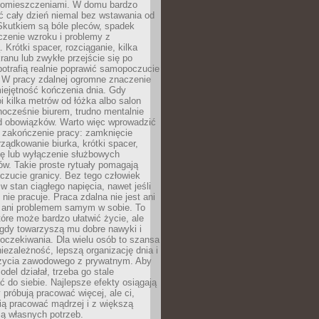
pomieszczeniami. W domu bardzo
ć cały dzień niemal bez wstawania od
Skutkiem są bóle pleców, spadek
czenie wzroku i problemy z
 Krótki spacer, rozciąganie, kilka
ranu lub zwykłe przejście się po
otrafią realnie poprawić samopoczucie
. W pracy zdalnej ogromne znaczenie
iejętność kończenia dnia. Gdy
i kilka metrów od łóżka albo salon
dnocześnie biurem, trudno mentalnie
od obowiązków. Warto więc wprowadzić
 zakończenie pracy: zamknięcie
rządkowanie biurka, krótki spacer,
ię lub wyłączenie służbowych
w. Takie proste rytuały pomagają
zucie granicy. Bez tego człowiek
w stan ciągłego napięcia, nawet jeśli
 nie pracuje. Praca zdalna nie jest ani
 ani problemem samym w sobie. To
tóre może bardzo ułatwić życie, ale
 gdy towarzyszą mu dobre nawyki i
 oczekiwania. Dla wielu osób to szansa
iezależność, lepszą organizację dnia i
życia zawodowego z prywatnym. Aby
odel działał, trzeba go stale
do siebie. Najlepsze efekty osiągają
y próbują pracować więcej, ale ci,
fią pracować mądrzej i z większą
ą własnych potrzeb.