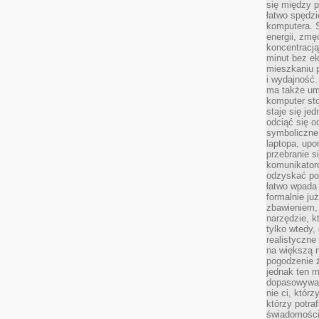
się między 
łatwo spędzi
komputera. 
energii, zmę
koncentracją.
minut bez ek
mieszkaniu p
i wydajność
ma także um
komputer sto
staje się je
odciąć się 
symboliczne
laptopa, upo
przebranie s
komunikatoró
odzyskać poc
łatwo wpada 
formalnie już
zbawieniem,
narzędzie, k
tylko wtedy,
realistyczne
na większą n
pogodzenie 
jednak ten m
dopasowywać 
nie ci, którz
którzy potra
świadomości