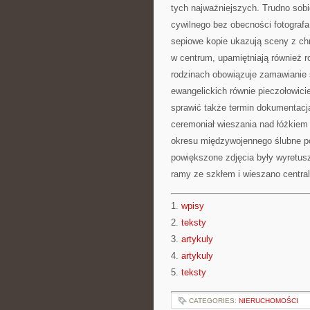
tych najważniejszych. Trudno sobi
cywilnego bez obecności fotografa 
sepiowe kopie ukazują sceny z ch
w centrum, upamiętniają również r
rodzinach obowiązuje zamawianie se
ewangelickich równie pieczołowic
sprawić także termin dokumentacja 
ceremoniał wieszania nad łóżkiem
okresu międzywojennego ślubne po
powiększone zdjęcia były wyretus
ramy ze szkłem i wieszano centra
1.
wpisy
2.
teksty
3.
artykuly
4.
artykuly
5.
teksty
CATEGORIES:
NIERUCHOMOŚCI