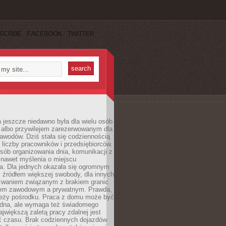
SCRIBE
FACEBOOK
TWITTER
 jeszcze niedawno była dla wielu osób
 albo przywilejem zarezerwowanym dla
awodów. Dziś stała się codziennością
 liczby pracowników i przedsiębiorców.
sób organizowania dnia, komunikacji z
 nawet myślenia o miejscu
a. Dla jednych okazała się ogromnym
i źródłem większej swobody, dla innych
yzwaniem związanym z brakiem granic
em zawodowym a prywatnym. Prawda,
 leży pośrodku. Praca z domu może być
dna, ale wymaga też świadomego
ajwiększą zaletą pracy zdalnej jest
 czasu. Brak codziennych dojazdów