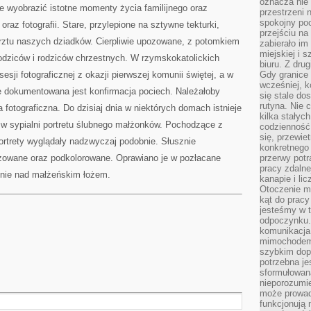
oznacza nie 
e wyobrazić istotne momenty życia familijnego oraz
przestrzeni 
spokojny poc
oraz fotografii. Stare, przylepione na sztywne tekturki,
przejściu na 
rztu naszych dziadków. Cierpliwie upozowane, z potomkiem
zabierało im
miejskiej i
odziców i rodziców chrzestnych. W rzymskokatolickich
biuru. Z dru
sji fotograficznej z okazji pierwszej komunii świętej, a w
Gdy granice 
wcześniej, k
ie dokumentowana jest konfirmacja pociech. Należałoby
się stale do
rutyna. Nie 
fotograficzna. Do dzisiaj dnia w niektórych domach istnieje
kilka stałyc
 w sypialni portretu ślubnego małżonków. Pochodzące z
codzienność
się, przewie
rtrety wyglądały nadzwyczaj podobnie. Słusznie
konkretnego
zowane oraz podkolorowane. Oprawiano je w pozłacane
przerwy potr
pracy zdalne
lnie nad małżeńskim łożem.
kanapie i li
Otoczenie ma
kąt do prac
jesteśmy w t
odpoczynku
komunikacja.
mimochodem,
szybkim dop
potrzebna je
sformułowan
nieporozumie
może prowad
funkcjonują 