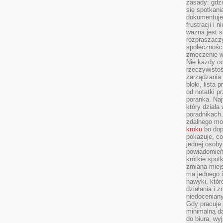
zasady: gdzi
się spotkani
dokumentuje 
frustracji i 
ważna jest 
rozpraszacz
społecznośc
zmęczenie w
Nie każdy od
rzeczywistoś
zarządzania 
bloki, lista
od notatki p
poranka. Naj
który działa
poradnikach
zdalnego mo
kroku
bo dop
pokazuje, co
jednej osob
powiadomień 
krótkie spot
zmiana miejs
ma jednego 
nawyki, któr
działania i 
niedoceniany
Gdy pracuje 
minimalną d
do biura, w