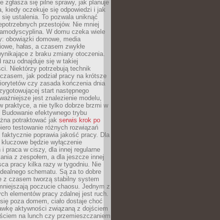
e zgłasza się pilne sprawy, jak planuje
a, kiedy oczekuje się odpowiedzi i jak
się ustalenia. To pozwala uniknąć
niepotrzebnych przestojów. Nie mniej
samodyscyplina. W domu czeka wiele
y: obowiązki domowe, media
iowe, hałas, a czasem zwykłe
ynikające z braku zmiany otoczenia.
 razu odnajduje się w takiej
ci. Niektórzy potrzebują technik
czasem, jak podział pracy na krótsze
 priorytetów czy zasada kończenia dnia
rzygotowującej start następnego
ważniejsze jest znalezienie modelu,
 w praktyce, a nie tylko dobrze brzmi w
. Budowanie efektywnego trybu
żna potraktować jak
serwis krok po
iero testowanie różnych rozwiązań
 faktycznie poprawia jakość pracy. Dla
y kluczowe będzie wyłączenie
i praca w ciszy, dla innej regularne
kania z zespołem, a dla jeszcze innej
ca pracy kilka razy w tygodniu. Nie
idealnego schematu. Są za to dobre
e z czasem tworzą stabilny system
zmniejszają poczucie chaosu. Jednym z
ch elementów pracy zdalnej jest ruch.
się poza domem, ciało dostaje choć
awkę aktywności związaną z dojściem
yjściem na lunch czy przemieszczaniem