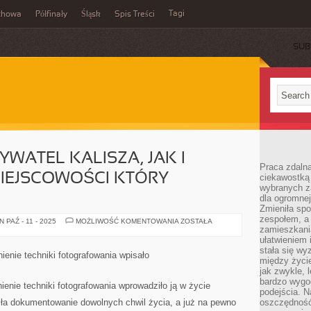
Tagi
chowa
Półfinały
Śląsk
Spis Treści
SUB
WATEL KALISZA, JAK I
Praca zdalna
IEJSCOWOŚCI KTÓRY
ciekawostką
wybranych z
dla ogromnej
Zmieniła spo
zespołem, a
KAŻDY
PAŹ - 11 - 2025
MOŻLIWOŚĆ KOMENTOWANIA
ZOSTAŁA
JEDEN
zamieszkani
OBYWATEL
ułatwieniem 
KALISZA,
stała się w
JAK
enie techniki fotografowania wpisało
I
między życi
POZOSTAŁYCH
jak zwykle,
MIEJSCOWOŚCI
bardzo wygo
KTÓRY
nie techniki fotografowania wprowadziło ją w życie
ODNAWIA
podejścia. N
ALBO
iła dokumentowanie dowolnych chwil życia, a już na pewno
oszczędność