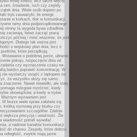
tylko mniej stresu, lecz także więcej
na sen, śniadanie, ruch czy zwykły
zątek dnia. Wiele osób dopiero po
taki tryb zauważyło, ile energii
 stanie w korkach, tłok w komunikacji
 sztywne ramy dnia podporządkowanego
giej strony ta wygoda bywa zdradliwa.
się zacierają, łatwo zacząć pracę
ończyć później i mieć wrażenie, że jest
stępnym. Dlatego tak ważna jest
chodzi o wojskowy plan dnia, lecz o
h punktów, które porządkują
. Wstawanie o podobnej porze, ubranie
trzenie pokoju, rozpoczęcie dnia od
 zadania czy wyznaczenie czasu na
afią bardzo poprawić koncentrację. W
j nie wystarczy usiąść z laptopem na
czyć, że wszystko ułoży się samo.
 znaczenie. Nawet niewielki, ale stały
y pomaga mózgowi rozróżnić, kiedy
rybie obowiązków, a kiedy w trybie
. Ważnym wyzwaniem jest
 W biurze wiele spraw załatwia się
 krótką rozmową przy biurku czy
recyzowaniem szczegółów. Zdalnie
st większa precyzja i uważność. Źle
a wiadomość potrafi wywołać
nia, a nadmiar kanałów komunikacji
zić do chaosu. Zespoły, które dobrze
na odległość, zwykle mają jasne