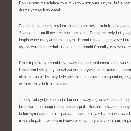
Popularnym materiałem była mikado – sztywna satyna, która pozw
dramatycznych sylwetek.
Zdobienia osiągnęły poziom niemal barokowy – suknie pokrywane 
Swarovski, koralików, cekinów i aplikacji. Popularne były hafty 
inspirowane motywami roślinnymi. Koronka stała się jeszcze bard
wykorzystaniem technik francuskiej koronki Chantilly czy włoskiej
Kroje tej dekady charakteryzowały się podkreślaniem talii i tworz
Popularne były gorsy ze sztywnym usztywnieniem, często sznurow
efekt osi osiej. Dekolty były głębokie, ale zawsze eleganckie, cz
wstawkami z tiulu lub koronki.
Trendy kolorystyczne nadal koncentrowały się wokół bieli, ale poj
kremowe, champagne i even blush pink. Niektóre odważne panny 
kolorowymi akcentami – paskami, kwiatami czy haftem w złocie lu
równie bogate – wielowarstwowe welony, tiary z kryształami, długi