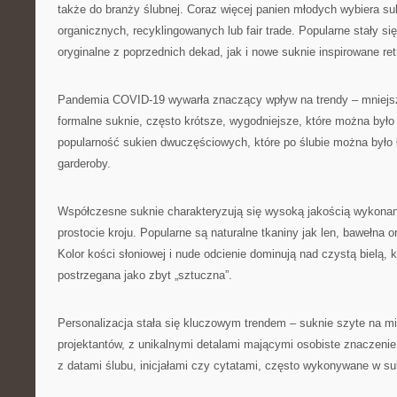
także do branży ślubnej. Coraz więcej panien młodych wybiera su
organicznych, recyklingowanych lub fair trade. Popularne stały si
oryginalne z poprzednich dekad, jak i nowe suknie inspirowane ret
Pandemia COVID-19 wywarła znaczący wpływ na trendy – mniejs
formalne suknie, często krótsze, wygodniejsze, które można było
popularność sukien dwuczęściowych, które po ślubie można było
garderoby.
Współczesne suknie charakteryzują się wysoką jakością wykonan
prostocie kroju. Popularne są naturalne tkaniny jak len, bawełna 
Kolor kości słoniowej i nude odcienie dominują nad czystą bielą, 
postrzegana jako zbyt „sztuczna”.
Personalizacja stała się kluczowym trendem – suknie szyte na mi
projektantów, z unikalnymi detalami mającymi osobiste znaczenie 
z datami ślubu, inicjałami czy cytatami, często wykonywane w su