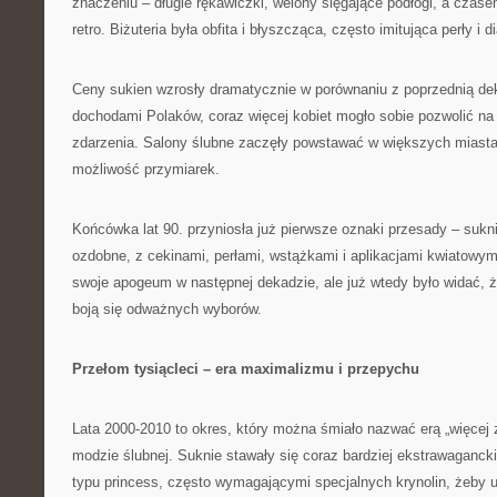
znaczeniu – długie rękawiczki, welony sięgające podłogi, a czas
retro. Biżuteria była obfita i błyszcząca, często imitująca perły i 
Ceny sukien wzrosły dramatycznie w porównaniu z poprzednią de
dochodami Polaków, coraz więcej kobiet mogło sobie pozwolić na
zdarzenia. Salony ślubne zaczęły powstawać w większych miastac
możliwość przymiarek.
Końcówka lat 90. przyniosła już pierwsze oznaki przesady – sukni
ozdobne, z cekinami, perłami, wstążkami i aplikacjami kwiatowym
swoje apogeum w następnej dekadzie, ale już wtedy było widać, ż
boją się odważnych wyborów.
Przełom tysiącleci – era maximalizmu i przepychu
Lata 2000-2010 to okres, który można śmiało nazwać erą „więcej z
modzie ślubnej. Suknie stawały się coraz bardziej ekstrawaganc
typu princess, często wymagającymi specjalnych krynolin, żeby 