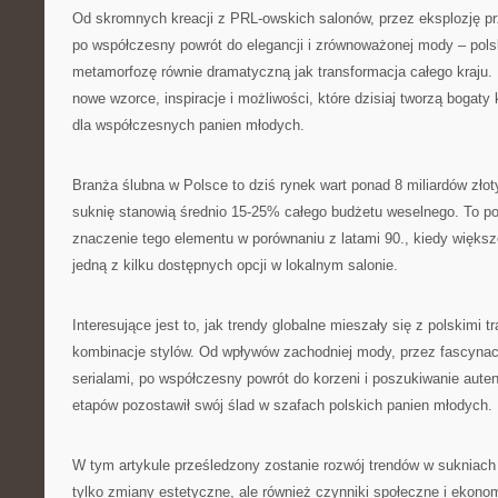
Od skromnych kreacji z PRL-owskich salonów, przez eksplozję prz
po współczesny powrót do elegancji i zrównoważonej mody – pol
metamorfozę równie dramatyczną jak transformacja całego kraju.
nowe wzorce, inspiracje i możliwości, które dzisiaj tworzą bogaty
dla współczesnych panien młodych.
Branża ślubna w Polsce to dziś rynek wart ponad 8 miliardów złot
suknię stanowią średnio 15-25% całego budżetu weselnego. To po
znaczenie tego elementu w porównaniu z latami 90., kiedy większ
jedną z kilku dostępnych opcji w lokalnym salonie.
Interesujące jest to, jak trendy globalne mieszały się z polskimi t
kombinacje stylów. Od wpływów zachodniej mody, przez fascynac
serialami, po współczesny powrót do korzeni i poszukiwanie aute
etapów pozostawił swój ślad w szafach polskich panien młodych.
W tym artykule prześledzony zostanie rozwój trendów w sukniach 
tylko zmiany estetyczne, ale również czynniki społeczne i ekonom