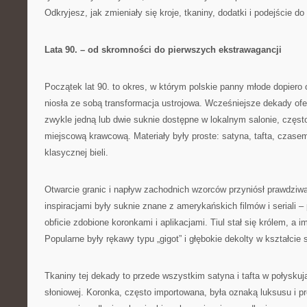
Odkryjesz, jak zmieniały się kroje, tkaniny, dodatki i podejście do 
Lata 90. – od skromności do pierwszych ekstrawagancji
Początek lat 90. to okres, w którym polskie panny młode dopiero 
niosła ze sobą transformacja ustrojowa. Wcześniejsze dekady ofe
zwykle jedną lub dwie suknie dostępne w lokalnym salonie, częs
miejscową krawcową. Materiały były proste: satyna, tafta, czas
klasycznej bieli.
Otwarcie granic i napływ zachodnich wzorców przyniósł prawdziw
inspiracjami były suknie znane z amerykańskich filmów i seriali 
obficie zdobione koronkami i aplikacjami. Tiul stał się królem, a i
Popularne były rękawy typu „gigot” i głębokie dekolty w kształcie 
Tkaniny tej dekady to przede wszystkim satyna i tafta w połyskują
słoniowej. Koronka, często importowana, była oznaką luksusu i pr