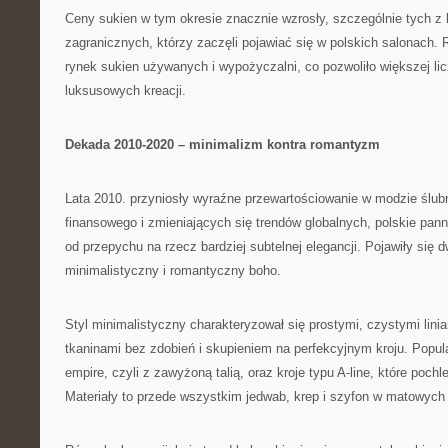
Ceny sukien w tym okresie znacznie wzrosły, szczególnie tych z k
zagranicznych, którzy zaczęli pojawiać się w polskich salonach.
rynek sukien używanych i wypożyczalni, co pozwoliło większej lic
luksusowych kreacji.
Dekada 2010-2020 – minimalizm kontra romantyzm
Lata 2010. przyniosły wyraźne przewartościowanie w modzie ślu
finansowego i zmieniających się trendów globalnych, polskie pan
od przepychu na rzecz bardziej subtelnej elegancji. Pojawiły się 
minimalistyczny i romantyczny boho.
Styl minimalistyczny charakteryzował się prostymi, czystymi linia
tkaninami bez zdobień i skupieniem na perfekcyjnym kroju. Popula
empire, czyli z zawyżoną talią, oraz kroje typu A-line, które poch
Materiały to przede wszystkim jedwab, krep i szyfon w matowyc