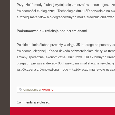
Przyszłość mody ślubnej wydaje się zmierzać w kierunku jeszcze 
świadomości ekologicznej. Technologie druku 3D pozwalają na twor
a rozwój materiałów bio-degradowalnych może zrewolucjonizować 
Podsumowanie – refleksja nad przemianami
Polskie suknie ślubne przeszły w ciągu 35 lat drogę od prostoty 
świadomej elegancji. Każda dekada odzwierciedlała nie tylko tre
zmiany społeczne, ekonomiczne i kulturowe. Od skromnych kreacj
przepych pierwszej dekady XXI wieku, minimalistyczną rewolucję 
współczesną zrównoważoną modę – każdy etap miał swoje uzasadn
CATEGORIES:
MMORPG
Comments are closed.