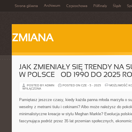
Archiwum
Strona główna
Częstochowa
Półfinały
Śląsk
Spi
ZMIANA
JAK ZMIENIAŁY SIĘ TRENDY NA 
W POLSCE – OD 1990 DO 2025 R
POSTED BY ADMIN
POSTED ON CZE - 5 - 2025
MOŻLIWOŚĆ K
WYŁĄCZONA
Pamiętasz jeszcze czasy, kiedy każda panna młoda marzyła o suk
weselny z metrami tiulu i cekinami? Albo może należysz do pokole
minimalistyczne kreacje w stylu Meghan Markle? Ewolucja polskie
fascynująca podróż przez 35 lat przemian społecznych, ekonomic