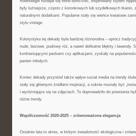
Równolegle rozwijał się trend boho-chic, inspirowany stylem hippi
były luźniejsze, często z koronkowych lub szydełkowych tkanin, z
naturalnymi dodatkami. Popularne stały się wieńce kwiatowe zami
stylu vintage.
Kolorystyka tej dekady była bardziej różnorodna – oprócz tradycyjn
nude, beżowe, pudrowy róż, a nawet delikatne błękity i lawendy. 
kontrastującymi paskami czy aplikacjami, zyskały na popularnoś
panien młodych.
Koniec dekady przyniósł także wpływ social media na trendy ślubn
stały się głównymi źródłami inspiracji, a suknie musiały być „ins
i wyróżniające się na zdjęciach. To doprowadziło do powstania h
różne trendy.
Współczesność 2020-2025 – zrównoważona elegancja
Ostatnie lata to okres, w którym świadomość ekologiczna i zrówn