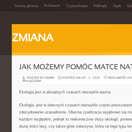
Archiwum
Strona główna
Częstochowa
Półfinały
Śląsk
Spi
ZMIANA
JAK MOŻEMY POMÓC MATCE NA
POSTED BY ADMIN
POSTED ON LIP - 3 - 2025
MOŻLIWOŚĆ K
WYŁĄCZONA
Ekologia jest w aktualnych czasach niezwykle ważna
Ekologia, jest w obecnych czasach niezwykle często poruszanym
zdecydowanie uzasadnione. Obecna cywilizacja wyjątkowo się roz
każdym względem, jednak to niekoniecznie służy ekologii, ponie
dużej ilości lasy, czy także ginie zwierzyna, która na tego typu t