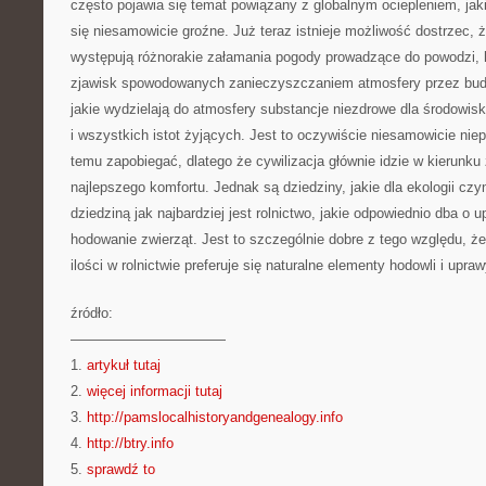
często pojawia się temat powiązany z globalnym ociepleniem, ja
się niesamowicie groźne. Już teraz istnieje możliwość dostrzec, 
występują różnorakie załamania pogody prowadzące do powodzi, 
zjawisk spowodowanych zanieczyszczaniem atmosfery przez budo
jakie wydzielają do atmosfery substancje niezdrowe dla środowisk
i wszystkich istot żyjących. Jest to oczywiście niesamowicie niep
temu zapobiegać, dlatego że cywilizacja głównie idzie w kierunku
najlepszego komfortu. Jednak są dziedziny, jakie dla ekologii czy
dziedziną jak najbardziej jest rolnictwo, jakie odpowiednio dba o 
hodowanie zwierząt. Jest to szczególnie dobre z tego względu, ż
ilości w rolnictwie preferuje się naturalne elementy hodowli i upraw
źródło:
———————————
1.
artykuł tutaj
2.
więcej informacji tutaj
3.
http://pamslocalhistoryandgenealogy.info
4.
http://btry.info
5.
sprawdź to