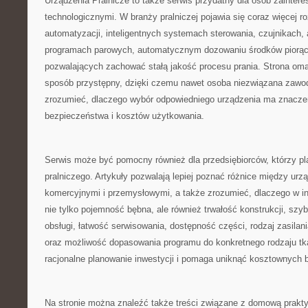
Urządzenia Pralnicze to także serwis przydatny dla osób zainte
technologicznymi. W branży pralniczej pojawia się coraz więcej r
automatyzacji, inteligentnych systemach sterowania, czujnikach, 
programach parowych, automatycznym dozowaniu środków piorąc
pozwalających zachować stałą jakość procesu prania. Strona oma
sposób przystępny, dzięki czemu nawet osoba niezwiązana zawod
zrozumieć, dlaczego wybór odpowiedniego urządzenia ma znaczen
bezpieczeństwa i kosztów użytkowania.
Serwis może być pomocny również dla przedsiębiorców, którzy pl
pralniczego. Artykuły pozwalają lepiej poznać różnice między u
komercyjnymi i przemysłowymi, a także zrozumieć, dlaczego w in
nie tylko pojemność bębna, ale również trwałość konstrukcji, szy
obsługi, łatwość serwisowania, dostępność części, rodzaj zasilan
oraz możliwość dopasowania programu do konkretnego rodzaju tka
racjonalne planowanie inwestycji i pomaga uniknąć kosztownych 
Na stronie można znaleźć także treści związane z domową prakty