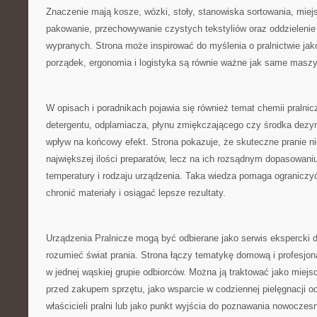
Znaczenie mają kosze, wózki, stoły, stanowiska sortowania, miej
pakowanie, przechowywanie czystych tekstyliów oraz oddzielenie
wypranych. Strona może inspirować do myślenia o pralnictwie jak
porządek, ergonomia i logistyka są równie ważne jak same maszy
W opisach i poradnikach pojawia się również temat chemii pralnic
detergentu, odplamiacza, płynu zmiękczającego czy środka dez
wpływ na końcowy efekt. Strona pokazuje, że skuteczne pranie ni
największej ilości preparatów, lecz na ich rozsądnym dopasowaniu
temperatury i rodzaju urządzenia. Taka wiedza pomaga ograniczy
chronić materiały i osiągać lepsze rezultaty.
Urządzenia Pralnicze mogą być odbierane jako serwis ekspercki d
rozumieć świat prania. Strona łączy tematykę domową i profesjon
w jednej wąskiej grupie odbiorców. Można ją traktować jako miejs
przed zakupem sprzętu, jako wsparcie w codziennej pielęgnacji odz
właścicieli pralni lub jako punkt wyjścia do poznawania nowoczes