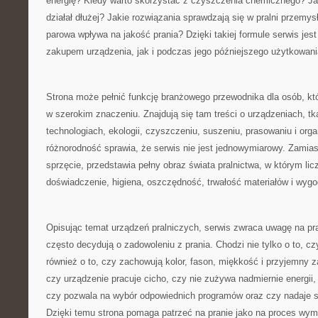
energię? Kiedy warto skorzystać z czyszczenia chemicznego? Ja
działał dłużej? Jakie rozwiązania sprawdzają się w pralni przemys
parowa wpływa na jakość prania? Dzięki takiej formule serwis je
zakupem urządzenia, jak i podczas jego późniejszego użytkowani
Strona może pełnić funkcję branżowego przewodnika dla osób, któ
w szerokim znaczeniu. Znajdują się tam treści o urządzeniach, tk
technologiach, ekologii, czyszczeniu, suszeniu, prasowaniu i organ
różnorodność sprawia, że serwis nie jest jednowymiarowy. Zamias
sprzęcie, przedstawia pełny obraz świata pralnictwa, w którym licz
doświadczenie, higiena, oszczędność, trwałość materiałów i wyg
Opisując temat urządzeń pralniczych, serwis zwraca uwagę na pra
często decydują o zadowoleniu z prania. Chodzi nie tylko o to, cz
również o to, czy zachowują kolor, fason, miękkość i przyjemny 
czy urządzenie pracuje cicho, czy nie zużywa nadmiernie energii,
czy pozwala na wybór odpowiednich programów oraz czy nadaje s
Dzięki temu strona pomaga patrzeć na pranie jako na proces wy