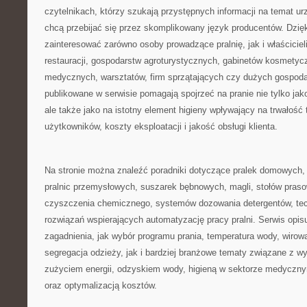
czytelnikach, którzy szukają przystępnych informacji na temat urz
chcą przebijać się przez skomplikowany język producentów. Dzię
zainteresować zarówno osoby prowadzące pralnię, jak i właścicieli
restauracji, gospodarstw agroturystycznych, gabinetów kosmety
medycznych, warsztatów, firm sprzątających czy dużych gospod
publikowane w serwisie pomagają spojrzeć na pranie nie tylko ja
ale także jako na istotny element higieny wpływający na trwałość 
użytkowników, koszty eksploatacji i jakość obsługi klienta.
Na stronie można znaleźć poradniki dotyczące pralek domowych, 
pralnic przemysłowych, suszarek bębnowych, magli, stołów praso
czyszczenia chemicznego, systemów dozowania detergentów, tec
rozwiązań wspierających automatyzację pracy pralni. Serwis opis
zagadnienia, jak wybór programu prania, temperatura wody, wirow
segregacja odzieży, jak i bardziej branżowe tematy związane z 
zużyciem energii, odzyskiem wody, higieną w sektorze medycz
oraz optymalizacją kosztów.