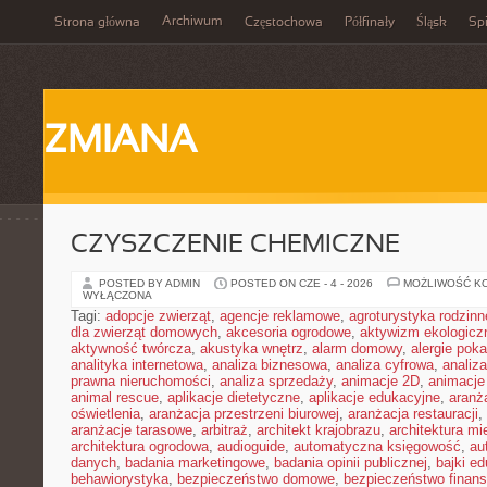
Archiwum
Strona główna
Częstochowa
Półfinały
Śląsk
Spi
ZMIANA
CZYSZCZENIE CHEMICZNE
POSTED BY ADMIN
POSTED ON CZE - 4 - 2026
MOŻLIWOŚĆ K
WYŁĄCZONA
Tagi:
adopcje zwierząt
,
agencje reklamowe
,
agroturystyka rodzinn
dla zwierząt domowych
,
akcesoria ogrodowe
,
aktywizm ekologicz
aktywność twórcza
,
akustyka wnętrz
,
alarm domowy
,
alergie pok
analityka internetowa
,
analiza biznesowa
,
analiza cyfrowa
,
analiz
prawna nieruchomości
,
analiza sprzedaży
,
animacje 2D
,
animacje
animal rescue
,
aplikacje dietetyczne
,
aplikacje edukacyjne
,
aranż
oświetlenia
,
aranżacja przestrzeni biurowej
,
aranżacja restauracji
,
aranżacje tarasowe
,
arbitraż
,
architekt krajobrazu
,
architektura m
architektura ogrodowa
,
audioguide
,
automatyczna księgowość
,
au
danych
,
badania marketingowe
,
badania opinii publicznej
,
bajki e
behawiorystyka
,
bezpieczeństwo domowe
,
bezpieczeństwo finans