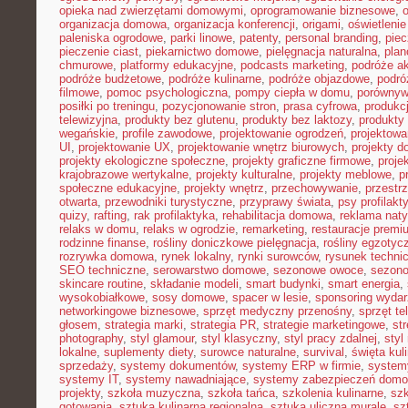
opieka nad zwierzętami domowymi
,
oprogramowanie biznesowe
,
organizacja domowa
,
organizacja konferencji
,
origami
,
oświetleni
paleniska ogrodowe
,
parki linowe
,
patenty
,
personal branding
,
piec
pieczenie ciast
,
piekarnictwo domowe
,
pielęgnacja naturalna
,
plan
chmurowe
,
platformy edukacyjne
,
podcasts marketing
,
podróże a
podróże budżetowe
,
podróże kulinarne
,
podróże objazdowe
,
podró
filmowe
,
pomoc psychologiczna
,
pompy ciepła w domu
,
porównyw
posiłki po treningu
,
pozycjonowanie stron
,
prasa cyfrowa
,
produkc
telewizyjna
,
produkty bez glutenu
,
produkty bez laktozy
,
produkty 
wegańskie
,
profile zawodowe
,
projektowanie ogrodzeń
,
projektowa
UI
,
projektowanie UX
,
projektowanie wnętrz biurowych
,
projekty 
projekty ekologiczne społeczne
,
projekty graficzne firmowe
,
proje
krajobrazowe wertykalne
,
projekty kulturalne
,
projekty meblowe
,
p
społeczne edukacyjne
,
projekty wnętrz
,
przechowywanie
,
przestr
otwarta
,
przewodniki turystyczne
,
przyprawy świata
,
psy profilakt
quizy
,
rafting
,
rak profilaktyka
,
rehabilitacja domowa
,
reklama nat
relaks w domu
,
relaks w ogrodzie
,
remarketing
,
restauracje premi
rodzinne finanse
,
rośliny doniczkowe pielęgnacja
,
rośliny egzotyc
rozrywka domowa
,
rynek lokalny
,
rynki surowców
,
rysunek techni
SEO techniczne
,
serowarstwo domowe
,
sezonowe owoce
,
sezon
skincare routine
,
składanie modeli
,
smart budynki
,
smart energia
,
wysokobiałkowe
,
sosy domowe
,
spacer w lesie
,
sponsoring wyda
networkingowe biznesowe
,
sprzęt medyczny przenośny
,
sprzęt te
głosem
,
strategia marki
,
strategia PR
,
strategie marketingowe
,
str
photography
,
styl glamour
,
styl klasyczny
,
styl pracy zdalnej
,
styl
lokalne
,
suplementy diety
,
surowce naturalne
,
survival
,
święta kul
sprzedaży
,
systemy dokumentów
,
systemy ERP w firmie
,
system
systemy IT
,
systemy nawadniające
,
systemy zabezpieczeń dom
projekty
,
szkoła muzyczna
,
szkoła tańca
,
szkolenia kulinarne
,
szk
gotowania
,
sztuka kulinarna regionalna
,
sztuka uliczna murale
,
sz