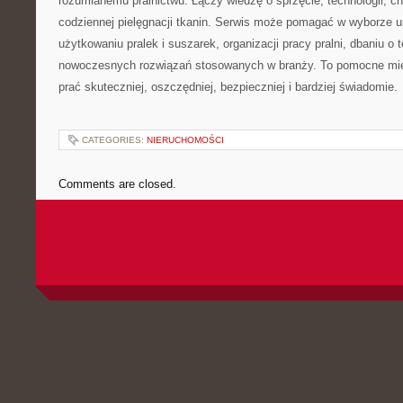
rozumianemu pralnictwu. Łączy wiedzę o sprzęcie, technologii, chem
codziennej pielęgnacji tkanin. Serwis może pomagać w wyborze 
użytkowaniu pralek i suszarek, organizacji pracy pralni, dbaniu o 
nowoczesnych rozwiązań stosowanych w branży. To pomocne mie
prać skuteczniej, oszczędniej, bezpieczniej i bardziej świadomie.
CATEGORIES:
NIERUCHOMOŚCI
Comments are closed.