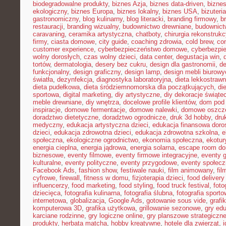
biodegradowalne produkty
,
biznes Azja
,
biznes data-driven
,
bizne
ekologiczny
,
biznes Europa
,
biznes lokalny
,
biznes USA
,
bizuter
gastronomiczny
,
blog kulinarny
,
blog literacki
,
branding firmowy
,
b
restauracji
,
branding wizualny
,
budownictwo drewniane
,
budownict
caravaning
,
ceramika artystyczna
,
chatboty
,
chirurgia rekonstrukc
firmy
,
ciasta domowe
,
city guide
,
coaching zdrowia
,
cold brew
,
co
customer experience
,
cyberbezpieczeństwo domowe
,
cyberbezpi
wolny dorosłych
,
czas wolny dzieci
,
data center
,
degustacja win
,
tortów
,
dermatologia
,
desery bez cukru
,
design dla gastronomii
,
de
funkcjonalny
,
design graficzny
,
design lamp
,
design mebli biurowy
światła
,
dezynfekcja
,
diagnostyka laboratoryjna
,
dieta lekkostraw
dieta pudełkowa
,
dieta śródziemnomorska dla początkujących
,
di
sportowa
,
digital marketing
,
diy artystyczne
,
diy dekoracje świąte
meble drewniane
,
diy wnętrza
,
docelowe profile klientów
,
dom pod 
inspiracje
,
domowe fermentacje
,
domowe nalewki
,
domowe oszcz
doradztwo dietetyczne
,
doradztwo ogrodnicze
,
druk 3d hobby
,
dru
medyczny
,
edukacja artystyczna dzieci
,
edukacja finansowa doro
dzieci
,
edukacja zdrowotna dzieci
,
edukacja zdrowotna szkolna
,
e
społeczna
,
ekologiczne ogrodnictwo
,
ekonomia społeczna
,
ekotur
energia cieplna
,
energia jądrowa
,
energia solarna
,
escape room d
biznesowe
,
eventy filmowe
,
eventy firmowe integracyjne
,
eventy 
kulturalne
,
eventy polityczne
,
eventy przygodowe
,
eventy społec
Facebook Ads
,
fashion show
,
festiwale nauki
,
film animowany
,
fi
cyfrowe
,
firewall
,
fitness w domu
,
fizjoterapia dzieci
,
food delivery
influencerzy
,
food marketing
,
food styling
,
food truck festival
,
foto
dziecięca
,
fotografia kulinarna
,
fotografia ślubna
,
fotografia sport
internetowa
,
globalizacja
,
Google Ads
,
gotowanie sous vide
,
grafi
komputerowa 3D
,
grafika użytkowa
,
grillowanie sezonowe
,
gry ed
karciane rodzinne
,
gry logiczne online
,
gry planszowe strategiczn
produkty
,
herbata matcha
,
hobby kreatywne
,
hotele dla zwierząt
,
i