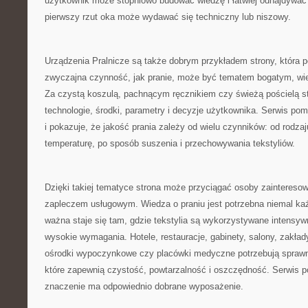
użytkownik może stopniowo budować wiedzę i łatwiej odnajdywać 
pierwszy rzut oka może wydawać się techniczny lub niszowy.
Urządzenia Pralnicze są także dobrym przykładem strony, która p
zwyczajna czynność, jak pranie, może być tematem bogatym, w
Za czystą koszulą, pachnącym ręcznikiem czy świeżą pościelą st
technologie, środki, parametry i decyzje użytkownika. Serwis po
i pokazuje, że jakość prania zależy od wielu czynników: od rodza
temperaturę, po sposób suszenia i przechowywania tekstyliów.
Dzięki takiej tematyce strona może przyciągać osoby zaintereso
zapleczem usługowym. Wiedza o praniu jest potrzebna niemal ka
ważna staje się tam, gdzie tekstylia są wykorzystywane intensyw
wysokie wymagania. Hotele, restauracje, gabinety, salony, zakład
ośrodki wypoczynkowe czy placówki medyczne potrzebują sprawn
które zapewnią czystość, powtarzalność i oszczędność. Serwis 
znaczenie ma odpowiednio dobrane wyposażenie.