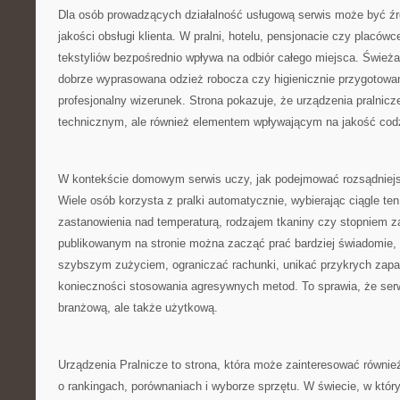
Dla osób prowadzących działalność usługową serwis może być źró
jakości obsługi klienta. W pralni, hotelu, pensjonacie czy placó
tekstyliów bezpośrednio wpływa na odbiór całego miejsca. Świeża 
dobrze wyprasowana odzież robocza czy higienicznie przygotowane
profesjonalny wizerunek. Strona pokazuje, że urządzenia pralnicz
technicznym, ale również elementem wpływającym na jakość codz
W kontekście domowym serwis uczy, jak podejmować rozsądniejs
Wiele osób korzysta z pralki automatycznie, wybierając ciągle t
zastanowienia nad temperaturą, rodzajem tkaniny czy stopniem z
publikowanym na stronie można zacząć prać bardziej świadomie, 
szybszym zużyciem, ograniczać rachunki, unikać przykrych zapa
konieczności stosowania agresywnych metod. To sprawia, że serw
branżową, ale także użytkową.
Urządzenia Pralnicze to strona, która może zainteresować równie
o rankingach, porównaniach i wyborze sprzętu. W świecie, w który