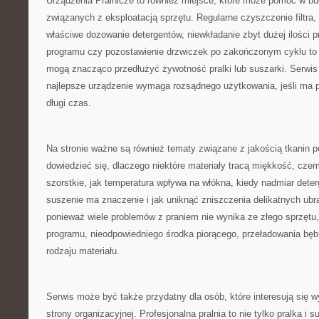
Urządzenia Pralnicze to również miejsce, które może pomóc w 
związanych z eksploatacją sprzętu. Regularne czyszczenie filtra,
właściwe dozowanie detergentów, niewkładanie zbyt dużej ilości 
programu czy pozostawienie drzwiczek po zakończonym cyklu to d
mogą znacząco przedłużyć żywotność pralki lub suszarki. Serwis
najlepsze urządzenie wymaga rozsądnego użytkowania, jeśli ma 
długi czas.
Na stronie ważne są również tematy związane z jakością tkanin p
dowiedzieć się, dlaczego niektóre materiały tracą miękkość, czemu
szorstkie, jak temperatura wpływa na włókna, kiedy nadmiar dete
suszenie ma znaczenie i jak uniknąć zniszczenia delikatnych ubr
ponieważ wiele problemów z praniem nie wynika ze złego sprzętu,
programu, nieodpowiedniego środka piorącego, przeładowania bęb
rodzaju materiału.
Serwis może być także przydatny dla osób, które interesują się 
strony organizacyjnej. Profesjonalna pralnia to nie tylko pralka i s