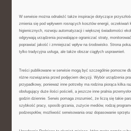
W serwisie można odnaleźć także inspiracje dotyczące przyszłośc
zmienia się pod wpływem rosnących kosztów energii, oczekiwań
higienicznych, rozwoju automatyzacji i większej świadomości ekol
odgrywają urządzenia pozwalające ograniczać straty, monitorować
poprawiać jakość i zmniejszać wpływ na środowisko. Strona pokazu
tylko tradycyjna usługa, ale także obszar ciągłych usprawnień.
Treści publikowane w serwisie mogą być szczególnie pomocne dl
różne rozwiązania przed podjęciem decyzji. Wybór urządzenia pra
przypadkowy, ponieważ inne potrzeby ma rodzina piorąca kilka raz
obsługujący duże ilości pościeli, a jeszcze inne pralnia przemysł
godzin dziennie. Serwis pomaga zrozumieć, że liczą się takie pa
szybkość pracy, sposób grzania, zużycie mediów, rodzaj progra
podzespołów, możliwość serwisowania oraz dopasowanie sprzętu do