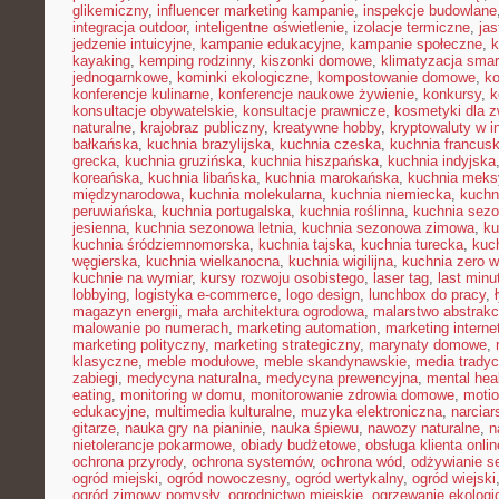
glikemiczny
,
influencer marketing kampanie
,
inspekcje budowlane
integracja outdoor
,
inteligentne oświetlenie
,
izolacje termiczne
,
jas
jedzenie intuicyjne
,
kampanie edukacyjne
,
kampanie społeczne
,
k
kayaking
,
kemping rodzinny
,
kiszonki domowe
,
klimatyzacja smar
jednogarnkowe
,
kominki ekologiczne
,
kompostowanie domowe
,
ko
konferencje kulinarne
,
konferencje naukowe żywienie
,
konkursy
,
k
konsultacje obywatelskie
,
konsultacje prawnicze
,
kosmetyki dla z
naturalne
,
krajobraz publiczny
,
kreatywne hobby
,
kryptowaluty w i
bałkańska
,
kuchnia brazylijska
,
kuchnia czeska
,
kuchnia francus
grecka
,
kuchnia gruzińska
,
kuchnia hiszpańska
,
kuchnia indyjska
koreańska
,
kuchnia libańska
,
kuchnia marokańska
,
kuchnia mek
międzynarodowa
,
kuchnia molekularna
,
kuchnia niemiecka
,
kuchni
peruwiańska
,
kuchnia portugalska
,
kuchnia roślinna
,
kuchnia sez
jesienna
,
kuchnia sezonowa letnia
,
kuchnia sezonowa zimowa
,
ku
kuchnia śródziemnomorska
,
kuchnia tajska
,
kuchnia turecka
,
kuc
węgierska
,
kuchnia wielkanocna
,
kuchnia wigilijna
,
kuchnia zero 
kuchnie na wymiar
,
kursy rozwoju osobistego
,
laser tag
,
last minu
lobbying
,
logistyka e-commerce
,
logo design
,
lunchbox do pracy
,
magazyn energii
,
mała architektura ogrodowa
,
malarstwo abstrakc
malowanie po numerach
,
marketing automation
,
marketing interne
marketing polityczny
,
marketing strategiczny
,
marynaty domowe
,
klasyczne
,
meble modułowe
,
meble skandynawskie
,
media tradyc
zabiegi
,
medycyna naturalna
,
medycyna prewencyjna
,
mental hea
eating
,
monitoring w domu
,
monitorowanie zdrowia domowe
,
motio
edukacyjne
,
multimedia kulturalne
,
muzyka elektroniczna
,
narcia
gitarze
,
nauka gry na pianinie
,
nauka śpiewu
,
nawozy naturalne
,
n
nietolerancje pokarmowe
,
obiady budżetowe
,
obsługa klienta onlin
ochrona przyrody
,
ochrona systemów
,
ochrona wód
,
odżywianie s
ogród miejski
,
ogród nowoczesny
,
ogród wertykalny
,
ogród wiejski
ogród zimowy pomysły
,
ogrodnictwo miejskie
,
ogrzewanie ekologi