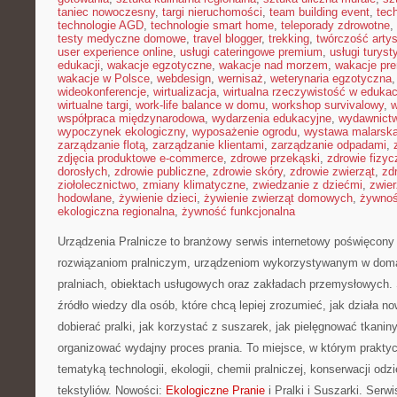
taniec nowoczesny
,
targi nieruchomości
,
team building event
,
tec
technologie AGD
,
technologie smart home
,
teleporady zdrowotne
,
testy medyczne domowe
,
travel blogger
,
trekking
,
twórczość arty
user experience online
,
usługi cateringowe premium
,
usługi turys
edukacji
,
wakacje egzotyczne
,
wakacje nad morzem
,
wakacje pr
wakacje w Polsce
,
webdesign
,
wernisaż
,
weterynaria egzotyczna
wideokonferencje
,
wirtualizacja
,
wirtualna rzeczywistość w edukac
wirtualne targi
,
work-life balance w domu
,
workshop survivalowy
,
w
współpraca międzynarodowa
,
wydarzenia edukacyjne
,
wydawnictw
wypoczynek ekologiczny
,
wyposażenie ogrodu
,
wystawa malarsk
zarządzanie flotą
,
zarządzanie klientami
,
zarządzanie odpadami
,
zdjęcia produktowe e-commerce
,
zdrowe przekąski
,
zdrowie fizyc
dorosłych
,
zdrowie publiczne
,
zdrowie skóry
,
zdrowie zwierząt
,
zd
ziołolecznictwo
,
zmiany klimatyczne
,
zwiedzanie z dziećmi
,
zwie
hodowlane
,
żywienie dzieci
,
żywienie zwierząt domowych
,
żywno
ekologiczna regionalna
,
żywność funkcjonalna
Urządzenia Pralnicze to branżowy serwis internetowy poświęcony 
rozwiązaniom pralniczym, urządzeniom wykorzystywanym w domac
pralniach, obiektach usługowych oraz zakładach przemysłowych. 
źródło wiedzy dla osób, które chcą lepiej zrozumieć, jak działa n
dobierać pralki, jak korzystać z suszarek, jak pielęgnować tkanin
organizować wydajny proces prania. To miejsce, w którym praktyc
tematyką technologii, ekologii, chemii pralniczej, konserwacji odz
tekstyliów. Nowości:
Ekologiczne Pranie
i Pralki i Suszarki. Serw