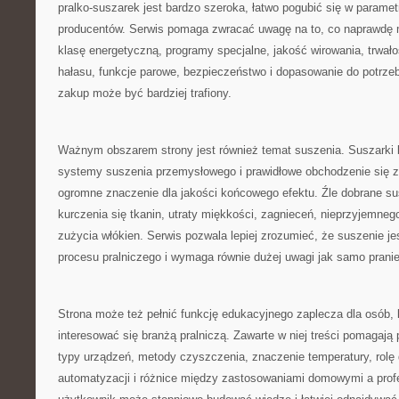
pralko-suszarek jest bardzo szeroka, łatwo pogubić się w paramet
producentów. Serwis pomaga zwracać uwagę na to, co naprawdę 
klasę energetyczną, programy specjalne, jakość wirowania, trwało
hałasu, funkcje parowe, bezpieczeństwo i dopasowanie do potrze
zakup może być bardziej trafiony.
Ważnym obszarem strony jest również temat suszenia. Suszarki 
systemy suszenia przemysłowego i prawidłowe obchodzenie się z
ogromne znaczenie dla jakości końcowego efektu. Źle dobrane s
kurczenia się tkanin, utraty miękkości, zagnieceń, nieprzyjemne
zużycia włókien. Serwis pozwala lepiej zrozumieć, że suszenie je
procesu pralniczego i wymaga równie dużej uwagi jak samo pranie
Strona może też pełnić funkcję edukacyjnego zaplecza dla osób, 
interesować się branżą pralniczą. Zawarte w niej treści pomagaj
typy urządzeń, metody czyszczenia, znaczenie temperatury, rolę 
automatyzacji i różnice między zastosowaniami domowymi a prof