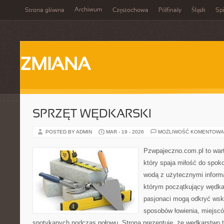
Archiwum
Strona główna
Częstochowa
Półfinały
Śląsk
Spi
ZMIANA
SPRZĘT WĘDKARSKI
POSTED BY ADMIN
MAR - 19 - 2026
MOŻLIWOŚĆ KOMENTOWA
Pzwpajeczno.com.pl to war
który spaja miłość do spo
wodą z użytecznymi informa
którym początkujący wędka
pasjonaci mogą odkryć wsk
sposobów łowienia, miejscó
spotykanych podczas połowu. Strona prezentuje, że wędkarstwo to