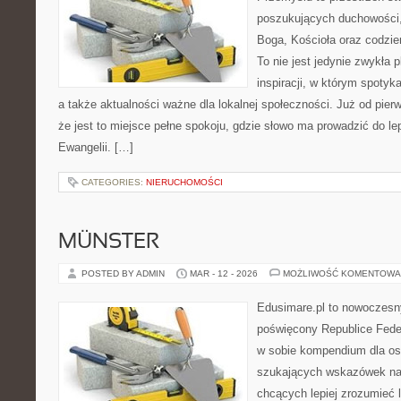
poszukujących duchowości, 
Boga, Kościoła oraz codzien
To nie jest jedynie zwykła p
inspiracji, w którym spotyka
a także aktualności ważne dla lokalnej społeczności. Już od pie
że jest to miejsce pełne spokoju, gdzie słowo ma prowadzić do l
Ewangelii. […]
CATEGORIES:
NIERUCHOMOŚCI
MÜNSTER
POSTED BY ADMIN
MAR - 12 - 2026
MOŻLIWOŚĆ KOMENTOWA
Edusimare.pl to nowoczesny
poświęcony Republice Feder
w sobie kompendium dla os
szukających wskazówek na 
chcących lepiej zrozumieć 