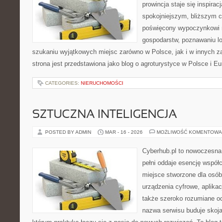
prowincja staje się inspira
spokojniejszym, bliższym c
poświęcony wypoczynkowi n
gospodarstw, poznawaniu lo
szukaniu wyjątkowych miejsc zarówno w Polsce, jak i w innych 
strona jest przedstawiona jako blog o agroturystyce w Polsce i Eur
CATEGORIES:
NIERUCHOMOŚCI
SZTUCZNA INTELIGENCJA
POSTED BY ADMIN
MAR - 16 - 2026
MOŻLIWOŚĆ KOMENTOWA
Cyberhub.pl to nowoczesna 
pełni oddaje esencję współc
miejsce stworzone dla osó
urządzenia cyfrowe, aplikac
także szeroko rozumiane o
nazwa serwisu buduje skoja