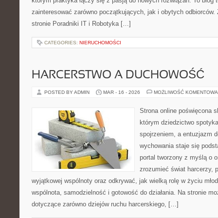
którym praktyka łączy się z pasją do nowych rozwiązań. To blog 
zainteresować zarówno początkujących, jak i obytych odbiorców.
stronie Poradniki IT i Robotyka […]
CATEGORIES:
NIERUCHOMOŚCI
HARCERSTWO A DUCHOWOŚĆ
POSTED BY ADMIN
MAR - 16 - 2026
MOŻLIWOŚĆ KOMENTOWA
Strona online poświęcona s
którym dziedzictwo spotyka
spojrzeniem, a entuzjazm d
wychowania staje się podst
portal tworzony z myślą o o
zrozumieć świat harcerzy, p
wyjątkowej wspólnoty oraz odkrywać, jak wielką rolę w życiu mło
wspólnota, samodzielność i gotowość do działania. Na stronie mo
dotyczące zarówno dziejów ruchu harcerskiego, […]