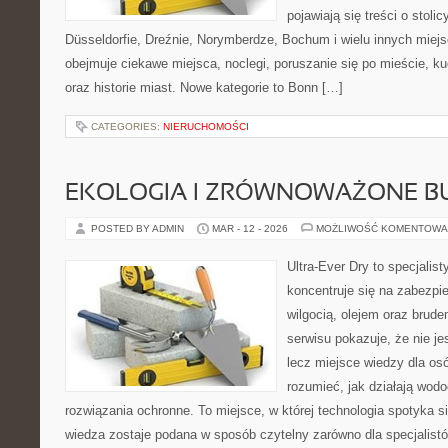
pojawiają się treści o stol
Düsseldorfie, Dreźnie, Norymberdze, Bochum i wielu innych miej
obejmuje ciekawe miejsca, noclegi, poruszanie się po mieście, ku
oraz historie miast. Nowe kategorie to Bonn […]
CATEGORIES:
NIERUCHOMOŚCI
EKOLOGIA I ZRÓWNOWAŻONE 
POSTED BY ADMIN
MAR - 12 - 2026
MOŻLIWOŚĆ KOMENTOWA
Ultra-Ever Dry to specjalist
koncentruje się na zabezpi
wilgocią, olejem oraz brud
serwisu pokazuje, że nie je
lecz miejsce wiedzy dla osó
rozumieć, jak działają wodo
rozwiązania ochronne. To miejsce, w której technologia spotyka s
wiedza zostaje podana w sposób czytelny zarówno dla specjalistó