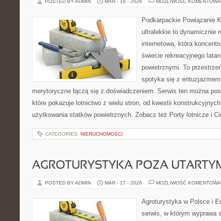
POSTED BY ADMIN
MAR - 18 - 2026
MOŻLIWOŚĆ KOMENTOWA
Podkarpackie Powiązanie K
ultralekkie to dynamicznie r
internetowa, która koncentr
świecie rekreacyjnego latan
powietrznymi. To przestrze
spotyka się z entuzjazmem d
merytoryczne łączą się z doświadczeniem. Serwis ten można po
które pokazuje lotnictwo z wielu stron, od kwestii konstrukcyjny
użytkowania statków powietrznych. Zobacz też Porty lotnicze i Ci
CATEGORIES:
NIERUCHOMOŚCI
AGROTURYSTYKA POZA UTARTY
POSTED BY ADMIN
MAR - 17 - 2026
MOŻLIWOŚĆ KOMENTOWA
Agroturystyka w Polsce i Eu
serwis, w którym wyprawa s