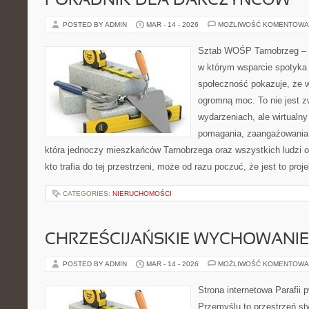
PORADNIK DLA DARCZYŃCÓW
POSTED BY ADMIN
MAR - 14 - 2026
MOŻLIWOŚĆ KOMENTOWA
Sztab WOŚP Tarnobrzeg – G
w którym wsparcie spotyka s
społeczność pokazuje, że 
ogromną moc. To nie jest z
wydarzeniach, ale wirtualny
pomagania, zaangażowania 
która jednoczy mieszkańców Tarnobrzega oraz wszystkich ludzi o
kto trafia do tej przestrzeni, może od razu poczuć, że jest to proj
CATEGORIES:
NIERUCHOMOŚCI
CHRZEŚCIJAŃSKIE WYCHOWANIE 
POSTED BY ADMIN
MAR - 14 - 2026
MOŻLIWOŚĆ KOMENTOWA
Strona internetowa Parafii 
Przemyślu to przestrzeń s