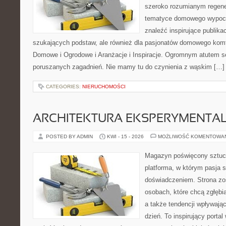
szeroko rozumianym regener
tematyce domowego wypocz
znaleźć inspirujące publika
szukających podstaw, ale również dla pasjonatów domowego kom
Domowe i Ogrodowe i Aranżacje i Inspiracje. Ogromnym atutem se
poruszanych zagadnień. Nie mamy tu do czynienia z wąskim […]
CATEGORIES:
NIERUCHOMOŚCI
ARCHITEKTURA EKSPERYMENTA
POSTED BY ADMIN
KWI - 15 - 2026
MOŻLIWOŚĆ KOMENTOWA
Magazyn poświęcony sztuce
platforma, w którym pasja s
doświadczeniem. Strona zo
osobach, które chcą zgłębiać
a także tendencji wpływają
dzień. To inspirujący porta