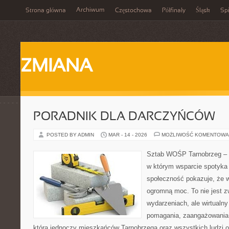
Archiwum
Strona główna
Częstochowa
Półfinały
Śląsk
Spi
ZMIANA
PORADNIK DLA DARCZYŃCÓW
POSTED BY ADMIN
MAR - 14 - 2026
MOŻLIWOŚĆ KOMENTOWA
Sztab WOŚP Tarnobrzeg – G
w którym wsparcie spotyka s
społeczność pokazuje, że 
ogromną moc. To nie jest z
wydarzeniach, ale wirtualny
pomagania, zaangażowania 
która jednoczy mieszkańców Tarnobrzega oraz wszystkich ludzi o