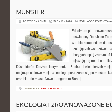
MÜNSTER
POSTED BY ADMIN
MAR - 12 - 2026
MOŻLIWOŚĆ KOMENTOWA
Edusimare.pl to nowoczesny
poświęcony Republice Feder
w sobie kompendium dla os
szukających wskazówek na 
chcących lepiej zrozumieć 
pojawiają się treści o stol
Düsseldorfie, Dreźnie, Norymberdze, Bochum i wielu innych miej
obejmuje ciekawe miejsca, noclegi, poruszanie się po mieście, ku
oraz historie miast. Nowe kategorie to Bonn […]
CATEGORIES:
NIERUCHOMOŚCI
EKOLOGIA I ZRÓWNOWAŻONE 