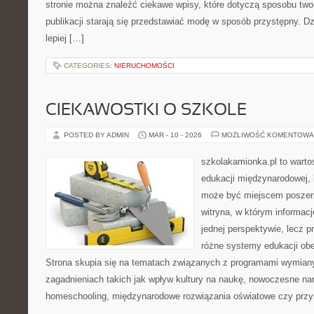
stronie można znaleźć ciekawe wpisy, które dotyczą sposobu tworz
publikacji starają się przedstawiać modę w sposób przystępny. D
lepiej […]
CATEGORIES:
NIERUCHOMOŚCI
CIEKAWOSTKI O SZKOLE
POSTED BY ADMIN
MAR - 10 - 2026
MOŻLIWOŚĆ KOMENTOWA
szkolakamionka.pl to wart
edukacji międzynarodowej, 
może być miejscem poszerz
witryna, w którym informacj
jednej perspektywie, lecz p
różne systemy edukacji ob
Strona skupia się na tematach związanych z programami wymiany
zagadnieniach takich jak wpływ kultury na naukę, nowoczesne na
homeschooling, międzynarodowe rozwiązania oświatowe czy przy