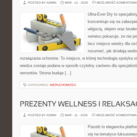
POSTED BY ADMIN
MAR - 12 - 2026
MOŻLIWOŚĆ KOMENTOWA
Ultra-Ever Dry to specjalist
koncentruje się na zabezpi
wilgocią, olejem oraz brud
serwisu pokazuje, że nie je
lecz miejsce wiedzy dla osó
rozumieć, jak działają wodo
rozwiązania ochronne. To miejsce, w której technologia spotyka s
wiedza zostaje podana w sposób czytelny zarówno dla specjalistó
remontów. Strona buduje […]
CATEGORIES:
NIERUCHOMOŚCI
PREZENTY WELLNESS I RELAKSA
POSTED BY ADMIN
MAR - 11 - 2026
MOŻLIWOŚĆ KOMENTOWA
Pasotti to elegancka platfo
się na tematyce luksusowyc