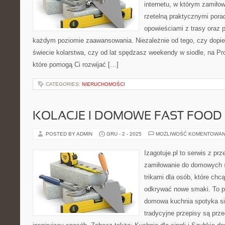
internetu, w którym zamiłow
rzetelną praktycznymi pora
opowieściami z trasy oraz 
każdym poziomie zaawansowania. Niezależnie od tego, czy dopier
świecie kolarstwa, czy od lat spędzasz weekendy w siodle, na Pro
które pomogą Ci rozwijać […]
CATEGORIES:
NIERUCHOMOŚCI
KOLACJE I DOMOWE FAST FOOD
POSTED BY ADMIN
GRU - 2 - 2025
MOŻLIWOŚĆ KOMENTOWAN
Izagotuje.pl to serwis z prz
zamiłowanie do domowych
trikami dla osób, które chc
odkrywać nowe smaki. To pr
domowa kuchnia spotyka si
tradycyjne przepisy są prze