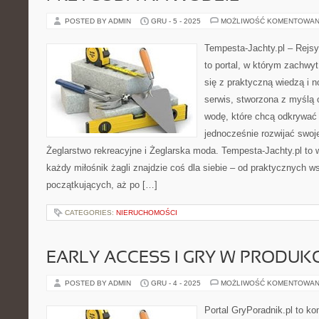
POSTED BY ADMIN
GRU - 5 - 2025
MOŻLIWOŚĆ KOMENTOWAN
Tempesta-Jachty.pl – Rejsy
to portal, w którym zachwy
się z praktyczną wiedzą i 
serwis, stworzona z myślą
wodę, które chcą odkrywać 
jednocześnie rozwijać swoj
Żeglarstwo rekreacyjne i Żeglarska moda. Tempesta-Jachty.pl to wi
każdy miłośnik żagli znajdzie coś dla siebie – od praktycznych 
początkujących, aż po […]
CATEGORIES:
NIERUCHOMOŚCI
EARLY ACCESS I GRY W PRODUKC
POSTED BY ADMIN
GRU - 4 - 2025
MOŻLIWOŚĆ KOMENTOWAN
Portal GryPoradnik.pl to k