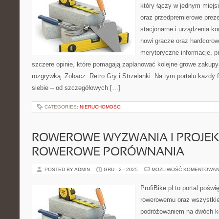
który łączy w jednym miejs
oraz przedpremierowe preze
stacjonarne i urządzenia ko
nowi gracze oraz hardcorow
merytoryczne informacje, p
szczere opinie, które pomagają zaplanować kolejne growe zakupy 
rozgrywką. Zobacz: Retro Gry i Strzelanki. Na tym portalu każdy 
siebie – od szczegółowych […]
CATEGORIES:
NIERUCHOMOŚCI
ROWEROWE WYZWANIA I PROJEKT
ROWEROWE PORÓWNANIA
POSTED BY ADMIN
GRU - 2 - 2025
MOŻLIWOŚĆ KOMENTOWAN
ProfiBike.pl to portal pośw
rowerowemu oraz wszystkie
podróżowaniem na dwóch k