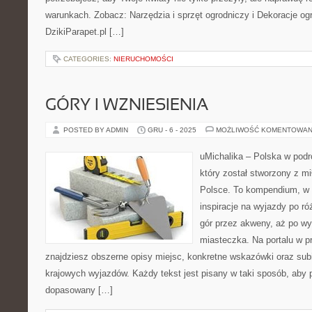
warunkach. Zobacz: Narzędzia i sprzęt ogrodniczy i Dekoracje og
DzikiParapet.pl […]
CATEGORIES:
NIERUCHOMOŚCI
GÓRY I WZNIESIENIA
POSTED BY ADMIN
GRU - 6 - 2025
MOŻLIWOŚĆ KOMENTOWAN
uMichalika – Polska w podr
który został stworzony z m
Polsce. To kompendium, w 
inspiracje na wyjazdy po ró
gór przez akweny, aż po wy
miasteczka. Na portalu w p
znajdziesz obszerne opisy miejsc, konkretne wskazówki oraz sub
krajowych wyjazdów. Każdy tekst jest pisany w taki sposób, aby
dopasowany […]