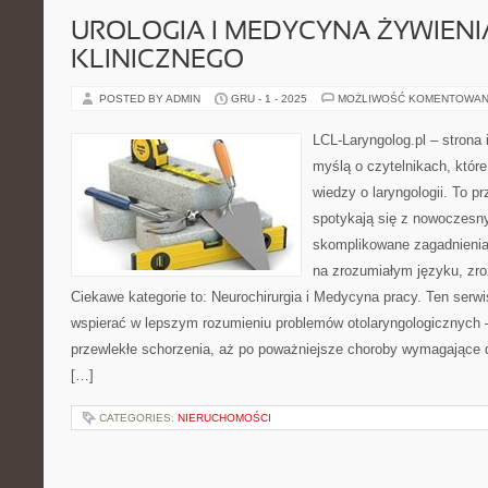
UROLOGIA I MEDYCYNA ŻYWIENI
KLINICZNEGO
POSTED BY ADMIN
GRU - 1 - 2025
MOŻLIWOŚĆ KOMENTOWAN
LCL-Laryngolog.pl – strona
myślą o czytelnikach, któr
wiedzy o laryngologii. To p
spotykają się z nowoczesn
skomplikowane zagadnieni
na zrozumiałym języku, zr
Ciekawe kategorie to: Neurochirurgia i Medycyna pracy. Ten serwi
wspierać w lepszym rozumieniu problemów otolaryngologicznych –
przewlekłe schorzenia, aż po poważniejsze choroby wymagające di
[…]
CATEGORIES:
NIERUCHOMOŚCI