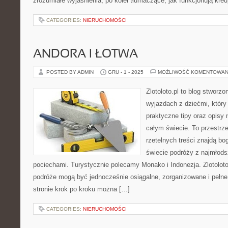
zrozumiałe wyjaśnienia, po kolei tłumaczące, jak funkcjonują kred
CATEGORIES:
NIERUCHOMOŚCI
ANDORA I ŁOTWA
POSTED BY ADMIN
GRU - 1 - 2025
MOŻLIWOŚĆ KOMENTOWAN
Zlotoloto.pl to blog stworz
wyjazdach z dziećmi, który 
praktyczne tipy oraz opisy 
całym świecie. To przestrz
rzetelnych treści znajdą bog
świecie podróży z najmłods
pociechami. Turystycznie polecamy Monako i Indonezja. Zlotoloto
podróże mogą być jednocześnie osiągalne, zorganizowane i pełn
stronie krok po kroku można […]
CATEGORIES:
NIERUCHOMOŚCI