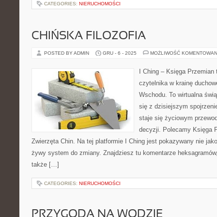
CATEGORIES:
NIERUCHOMOŚCI
CHIŃSKA FILOZOFIA
POSTED BY ADMIN
GRU - 6 - 2025
MOŻLIWOŚĆ KOMENTOWAN
I Ching – Księga Przemian t
czytelnika w krainę duchow
Wschodu. To wirtualna świą
się z dzisiejszym spojrzen
staje się życiowym przewo
decyzji. Polecamy Księga 
Zwierzęta Chin. Na tej platformie I Ching jest pokazywany nie jak
żywy system do zmiany. Znajdziesz tu komentarze heksagramów, 
także […]
CATEGORIES:
NIERUCHOMOŚCI
PRZYGODA NA WODZIE