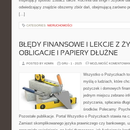
inspirujący sposób. Zobacz także: Kuchnia dla singli i Szybkie dan
odwiedzający znajdzie obszerny zbiór dań, obejmującą zarówno pr
[…]
CATEGORIES:
NIERUCHOMOŚCI
BŁĘDY FINANSOWE I LEKCJE Z ŻY
OBLIGACJE I PAPIERY DŁUŻNE
POSTED BY ADMIN
GRU - 1 - 2025
MOŻLIWOŚĆ KOMENTOWAN
Wszystko o Pożyczkach to p
myślą o ludziach, które chc
pożyczek i domowych finan
jednym miejscu zebrano in
pożyczania, spłacania dług
środków. Polecamy: Psycho
Pozostałe publikacje. Portal Wszystko o Pożyczkach stawia na c
Zamiast skomplikowanego języka prawniczego czy bankowego, u