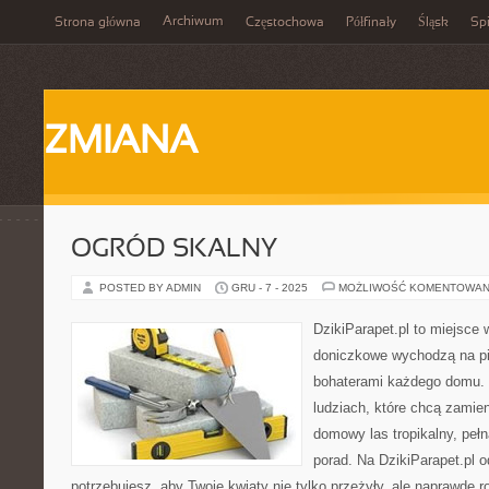
Archiwum
Strona główna
Częstochowa
Półfinały
Śląsk
Spi
ZMIANA
OGRÓD SKALNY
POSTED BY ADMIN
GRU - 7 - 2025
MOŻLIWOŚĆ KOMENTOWAN
DzikiParapet.pl to miejsce w
doniczkowe wychodzą na pie
bohaterami każdego domu. 
ludziach, które chcą zamie
domowy las tropikalny, pełn
porad. Na DzikiParapet.pl 
potrzebujesz, aby Twoje kwiaty nie tylko przeżyły, ale naprawdę