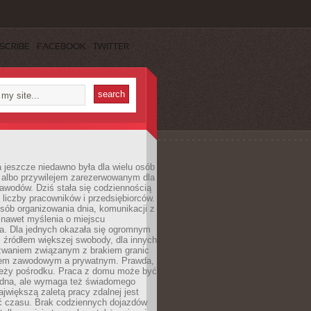
SCRIBE
FACEBOOK
TWITTER
 jeszcze niedawno była dla wielu osób
 albo przywilejem zarezerwowanym dla
awodów. Dziś stała się codziennością
 liczby pracowników i przedsiębiorców.
sób organizowania dnia, komunikacji z
 nawet myślenia o miejscu
a. Dla jednych okazała się ogromnym
i źródłem większej swobody, dla innych
yzwaniem związanym z brakiem granic
em zawodowym a prywatnym. Prawda,
 leży pośrodku. Praca z domu może być
dna, ale wymaga też świadomego
ajwiększą zaletą pracy zdalnej jest
 czasu. Brak codziennych dojazdów