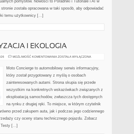
dualnych pomysłów. Nowości to Poradniki i Tutoriale i AI w
 stronie została opracowana w taki sposób, aby odpowiadać
ęki temu użytkownicy […]
ZACJA I EKOLOGIA
ZIELONA
026
MOŻLIWOŚĆ KOMENTOWANIA
ZOSTAŁA WYŁĄCZONA
MOTORYZACJA
I
EKOLOGIA
Moto Concierge to automobilowy serwis informacyjny,
który został przygotowany z myślą o osobach
zainteresowanych autami. Strona skupia się przede
wszystkim na konkretnych wskazówkach związanych z
eksploatacją samochodów, zwłaszcza tych dostępnych
na rynku z drugiej ręki. To miejsce, w którym czytelnik
równo przed zakupem auta, jak i podczas jego codziennego
rzedaży czy oceny stanu technicznego pojazdu. Zobacz
i Testy […]