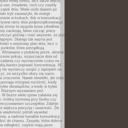
tylko mniej stresu, lecz także więcej
na sen, śniadanie, ruch czy zwykły
zątek dnia. Wiele osób dopiero po
taki tryb zauważyło, ile energii
 stanie w korkach, tłok w komunikacji
 sztywne ramy dnia podporządkowanego
giej strony ta wygoda bywa zdradliwa.
się zacierają, łatwo zacząć pracę
ończyć później i mieć wrażenie, że jest
stępnym. Dlatego tak ważna jest
chodzi o wojskowy plan dnia, lecz o
h punktów, które porządkują
. Wstawanie o podobnej porze, ubranie
trzenie pokoju, rozpoczęcie dnia od
 zadania czy wyznaczenie czasu na
afią bardzo poprawić koncentrację. W
j nie wystarczy usiąść z laptopem na
czyć, że wszystko ułoży się samo.
 znaczenie. Nawet niewielki, ale stały
y pomaga mózgowi rozróżnić, kiedy
rybie obowiązków, a kiedy w trybie
. Ważnym wyzwaniem jest
 W biurze wiele spraw załatwia się
 krótką rozmową przy biurku czy
recyzowaniem szczegółów. Zdalnie
st większa precyzja i uważność. Źle
a wiadomość potrafi wywołać
nia, a nadmiar kanałów komunikacji
zić do chaosu. Zespoły, które dobrze
na odległość, zwykle mają jasne