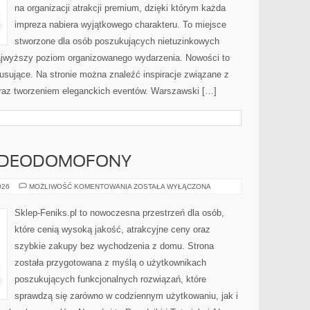
na organizacji atrakcji premium, dzięki którym każda
impreza nabiera wyjątkowego charakteru. To miejsce
stworzone dla osób poszukujących nietuzinkowych
ajwyższy poziom organizowanego wydarzenia. Nowości to
sujące. Na stronie można znaleźć inspiracje związane z
oraz tworzeniem eleganckich eventów. Warszawski […]
WIDEODOMOFONY
MONITORING
026
MOŻLIWOŚĆ KOMENTOWANIA
ZOSTAŁA WYŁĄCZONA
I
WIDEODOMOFONY
Sklep-Feniks.pl to nowoczesna przestrzeń dla osób,
które cenią wysoką jakość, atrakcyjne ceny oraz
szybkie zakupy bez wychodzenia z domu. Strona
została przygotowana z myślą o użytkownikach
poszukujących funkcjonalnych rozwiązań, które
sprawdzą się zarówno w codziennym użytkowaniu, jak i