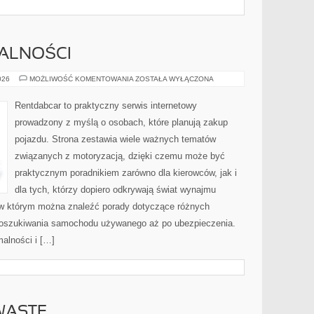
MALNOŚCI
PRZEPISY
026
MOŻLIWOŚĆ KOMENTOWANIA
ZOSTAŁA WYŁĄCZONA
I
FORMALNOŚCI
Rentdabcar to praktyczny serwis internetowy
prowadzony z myślą o osobach, które planują zakup
pojazdu. Strona zestawia wiele ważnych tematów
związanych z motoryzacją, dzięki czemu może być
praktycznym poradnikiem zarówno dla kierowców, jak i
dla tych, którzy dopiero odkrywają świat wynajmu
 w którym można znaleźć porady dotyczące różnych
 poszukiwania samochodu używanego aż po ubezpieczenia.
malności i […]
WASTE