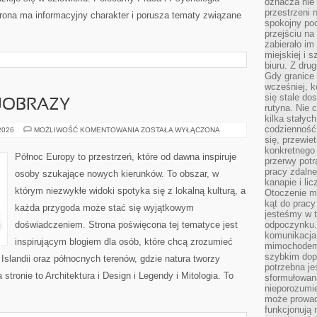
oznacza nie 
przestrzeni 
Strona ma informacyjny charakter i porusza tematy związane
spokojny poc
przejściu na 
zabierało im
miejskiej i
biuru. Z dru
Gdy granice 
wcześniej, k
się stale do
JOBRAZY
rutyna. Nie 
kilka stałyc
codzienność
PRZYRODA
 2026
MOŻLIWOŚĆ KOMENTOWANIA
ZOSTAŁA WYŁĄCZONA
I
się, przewie
KRAJOBRAZY
konkretnego
Północ Europy to przestrzeń, które od dawna inspiruje
przerwy potr
pracy zdalne
osoby szukające nowych kierunków. To obszar, w
kanapie i li
którym niezwykłe widoki spotyka się z lokalną kulturą, a
Otoczenie ma
kąt do prac
każda przygoda może stać się wyjątkowym
jesteśmy w t
doświadczeniem. Strona poświęcona tej tematyce jest
odpoczynku
komunikacja.
inspirującym blogiem dla osób, które chcą zrozumieć
mimochodem,
szybkim dop
, Islandii oraz północnych terenów, gdzie natura tworzy
potrzebna je
stronie to Architektura i Design i Legendy i Mitologia. To
sformułowan
nieporozumie
może prowad
funkcjonują 