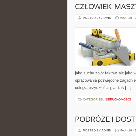
CZŁOWIEK–MASZ
POSTED BY ADMIN
MAJ - 20 -
jako suchy zbiór faktów, ale jako
opracowania poświęcone zagadnien
odległą przyszłością, a dziś […]
CATEGORIES:
NIERUCHOMOŚCI
PODRÓŻE I DOS
POSTED BY ADMIN
MAJ - 10 -