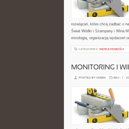
rozwiązań, które chcą zadbać o n
Świat Wódki i Szampany i Wina Mu
mixologią, organizacją wydarzeń 
CATEGORIES:
NIERUCHOMOŚCI
MONITORING I 
POSTED BY ADMIN
MAJ - 7 - 2