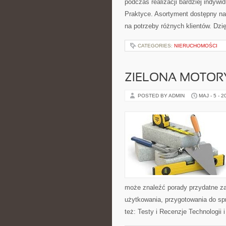
podczas realizacji bardziej indywi
Praktyce. Asortyment dostępny na
na potrzeby różnych klientów. Dzi
CATEGORIES:
NIERUCHOMOŚCI
ZIELONA MOTORY
POSTED BY ADMIN
MAJ - 5 - 2
może znaleźć porady przydatne za
użytkowania, przygotowania do sp
też: Testy i Recenzje Technologii 