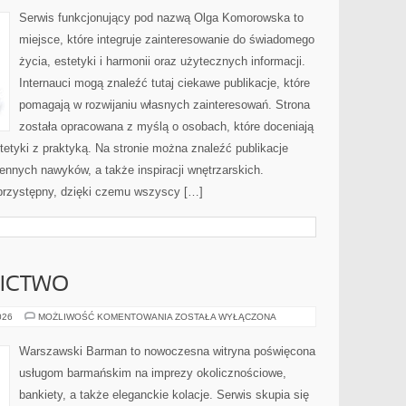
DOSTĘPNOŚĆ
Serwis funkcjonujący pod nazwą Olga Komorowska to
miejsce, które integruje zainteresowanie do świadomego
życia, estetyki i harmonii oraz użytecznych informacji.
Internauci mogą znaleźć tutaj ciekawe publikacje, które
pomagają w rozwijaniu własnych zainteresowań. Strona
została opracowana z myślą o osobach, które doceniają
tetyki z praktyką. Na stronie można znaleźć publikacje
iennych nawyków, a także inspiracji wnętrzarskich.
przystępny, dzięki czemu wszyscy […]
NICTWO
PIWO
026
MOŻLIWOŚĆ KOMENTOWANIA
ZOSTAŁA WYŁĄCZONA
I
BROWARNICTWO
Warszawski Barman to nowoczesna witryna poświęcona
usługom barmańskim na imprezy okolicznościowe,
bankiety, a także eleganckie kolacje. Serwis skupia się