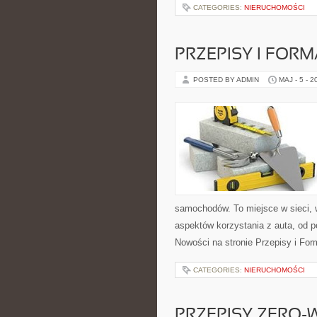
CATEGORIES:
NIERUCHOMOŚCI
PRZEPISY I FOR
POSTED BY ADMIN
MAJ - 5 - 2
samochodów. To miejsce w sieci,
aspektów korzystania z auta, od
Nowości na stronie Przepisy i For
CATEGORIES:
NIERUCHOMOŚCI
PRZEPISY ZERO-