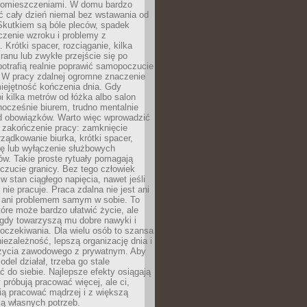
pomieszczeniami. W domu bardzo
ć cały dzień niemal bez wstawania od
Skutkiem są bóle pleców, spadek
czenie wzroku i problemy z
 Krótki spacer, rozciąganie, kilka
ranu lub zwykłe przejście się po
otrafią realnie poprawić samopoczucie
. W pracy zdalnej ogromne znaczenie
iejętność kończenia dnia. Gdy
i kilka metrów od łóżka albo salon
dnocześnie biurem, trudno mentalnie
od obowiązków. Warto więc wprowadzić
 zakończenie pracy: zamknięcie
rządkowanie biurka, krótki spacer,
ię lub wyłączenie służbowych
w. Takie proste rytuały pomagają
zucie granicy. Bez tego człowiek
w stan ciągłego napięcia, nawet jeśli
 nie pracuje. Praca zdalna nie jest ani
 ani problemem samym w sobie. To
tóre może bardzo ułatwić życie, ale
 gdy towarzyszą mu dobre nawyki i
 oczekiwania. Dla wielu osób to szansa
iezależność, lepszą organizację dnia i
życia zawodowego z prywatnym. Aby
odel działał, trzeba go stale
do siebie. Najlepsze efekty osiągają
y próbują pracować więcej, ale ci,
fią pracować mądrzej i z większą
ą własnych potrzeb.