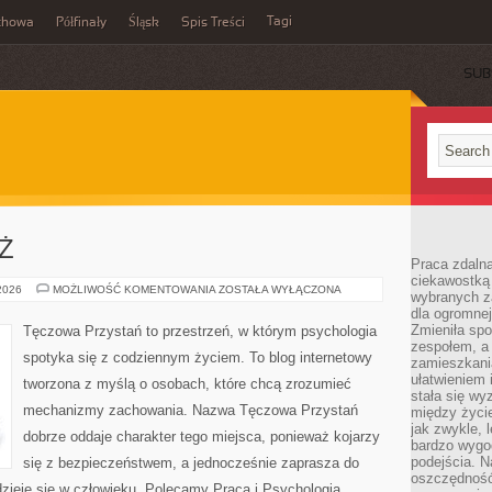
Tagi
chowa
Półfinały
Śląsk
Spis Treści
SUB
EŻ
Praca zdalna
ciekawostką
DZIECI
 2026
MOŻLIWOŚĆ KOMENTOWANIA
ZOSTAŁA WYŁĄCZONA
wybranych z
I
dla ogromnej
MŁODZIEŻ
Zmieniła spo
Tęczowa Przystań to przestrzeń, w którym psychologia
zespołem, a
spotyka się z codziennym życiem. To blog internetowy
zamieszkani
ułatwieniem 
tworzona z myślą o osobach, które chcą zrozumieć
stała się w
mechanizmy zachowania. Nazwa Tęczowa Przystań
między życi
jak zwykle,
dobrze oddaje charakter tego miejsca, ponieważ kojarzy
bardzo wygo
podejścia. N
się z bezpieczeństwem, a jednocześnie zaprasza do
oszczędność
zieje się w człowieku. Polecamy Praca i Psychologia