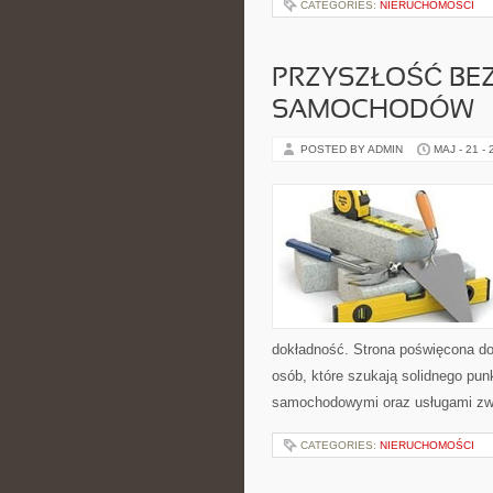
CATEGORIES:
NIERUCHOMOŚCI
PRZYSZŁOŚĆ BE
SAMOCHODÓW
POSTED BY ADMIN
MAJ - 21 -
dokładność. Strona poświęcona dor
osób, które szukają solidnego pu
samochodowymi oraz usługami zw
CATEGORIES:
NIERUCHOMOŚCI