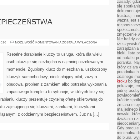
zasady: gdzi
się spotkani
dokumentuje 
frustracji i 
ważna jest 
ZPIECZEŃSTWA
rozpraszacz
społecznośc
zmęczenie w
Nie każdy od
PRZYSZŁOŚĆ
 2026
MOŻLIWOŚĆ KOMENTOWANIA
ZOSTAŁA WYŁĄCZONA
rzeczywistoś
BEZPIECZEŃSTWA
zarządzania 
SAMOCHODÓW
bloki, lista
Rzetelne dorabianie kluczy to usługa, która dla wielu
od notatki p
osób okazuje się niezbędna w najmniej oczekiwanym
poranka. Naj
który działa
momencie. Zgubiony klucz do mieszkania, uszkodzony
poradnikach
zdalnego mo
kluczyk samochodowy, niedziałający pilot, zużyta
kroku
bo dop
obudowa, problem z zamkiem albo potrzeba wykonania
pokazuje, co
jednej osob
zapasowego kompletu to sytuacje, w których liczy się
powiadomień 
abianiu kluczy prezentuje czytelną ofertę skierowaną do
krótkie spot
zmiana miejs
nktu zajmującego się kluczami, zamkami, kluczykami
ma jednego 
nawyki, któr
iązanymi z codziennym bezpieczeństwem. Już na […]
działania i 
niedoceniany
Gdy pracuje 
minimalną d
do biura, w