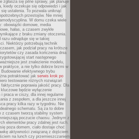
e zgłasza się pilne sprawy, jak planuje
a, kiedy oczekuje się odpowiedzi i jak
się ustalenia. To pozwala uniknąć
niepotrzebnych przestojów. Nie mniej
samodyscyplina. W domu czeka wiele
y: obowiązki domowe, media
iowe, hałas, a czasem zwykłe
ynikające z braku zmiany otoczenia.
 razu odnajduje się w takiej
ci. Niektórzy potrzebują technik
czasem, jak podział pracy na krótsze
 priorytetów czy zasada kończenia dnia
rzygotowującej start następnego
ważniejsze jest znalezienie modelu,
 w praktyce, a nie tylko dobrze brzmi w
. Budowanie efektywnego trybu
żna potraktować jak
serwis krok po
iero testowanie różnych rozwiązań
 faktycznie poprawia jakość pracy. Dla
y kluczowe będzie wyłączenie
i praca w ciszy, dla innej regularne
kania z zespołem, a dla jeszcze innej
ca pracy kilka razy w tygodniu. Nie
idealnego schematu. Są za to dobre
e z czasem tworzą stabilny system
zmniejszają poczucie chaosu. Jednym z
ch elementów pracy zdalnej jest ruch.
się poza domem, ciało dostaje choć
awkę aktywności związaną z dojściem
yjściem na lunch czy przemieszczaniem