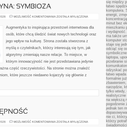
się między 
YNA: SYMBIOZA
łatwo spędzi
komputera. 
energii, zmę
CZŁOWIEK–
 2026
MOŻLIWOŚĆ KOMENTOWANIA
ZOSTAŁA WYŁĄCZONA
koncentracją.
MASZYNA:
SYMBIOZA
minut bez ek
Augmentyka to inspirująca przestrzeń internetowa dla
mieszkaniu p
i wydajność
osób, które chcą śledzić świat nowych technologii oraz
ma także um
komputer sto
jego wpływ na kulturę. Strona została stworzona z
staje się je
myślą o czytelnikach, którzy interesują się tym, jak
odciąć się 
symboliczne
algorytmy zmieniają nasze relacje. To miejsce, w
laptopa, upo
którym innowacyjność nie jest przedstawiana jedynie
przebranie s
komunikatoró
 ważna część rzeczywistości. Na stronie można znaleźć
odzyskać poc
łatwo wpada 
iom, które jeszcze niedawno kojarzyły się głównie z
formalnie już
zbawieniem,
narzędzie, k
tylko wtedy,
realistyczne
na większą n
pogodzenie 
jednak ten m
TĘPNOŚĆ
dopasowywać 
nie ci, którz
którzy potra
PODRÓŻE
 2026
MOŻLIWOŚĆ KOMENTOWANIA
ZOSTAŁA WYŁĄCZONA
I
świadomości