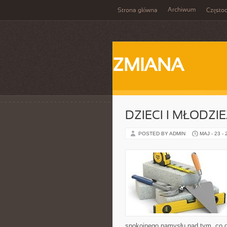
Archiwum
Strona główna
Często
ZMIANA
DZIECI I MŁODZI
POSTED BY ADMIN
MAJ - 23 -
spokojnego namysłu nad tym, co d