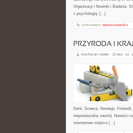
Organizacji i Nowinki i Badania. 
z psychologią. […]
CATEGORIES:
NIERUCHOMOŚCI
PRZYRODA I KRA
POSTED BY ADMIN
MAJ - 22 -
Danii, Szwecji, Norwegii, Finlandii
niepowtarzalny nastrój. Nowości na 
internetowe miejsce […]