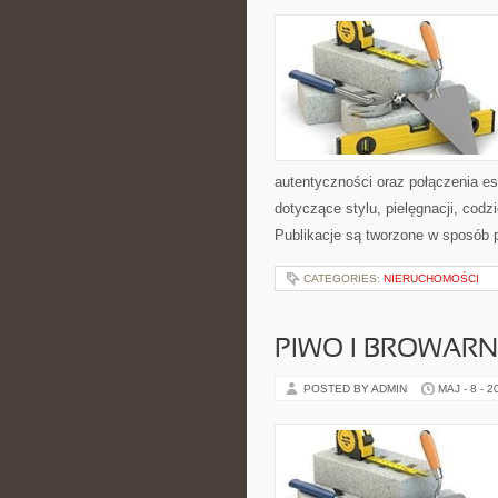
autentyczności oraz połączenia es
dotyczące stylu, pielęgnacji, codz
Publikacje są tworzone w sposób 
CATEGORIES:
NIERUCHOMOŚCI
PIWO I BROWAR
POSTED BY ADMIN
MAJ - 8 - 2