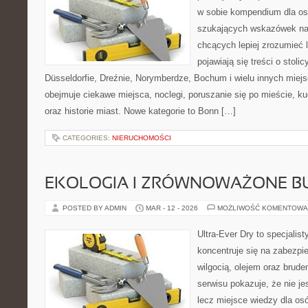
w sobie kompendium dla os
szukających wskazówek na 
chcących lepiej zrozumieć 
pojawiają się treści o stol
Düsseldorfie, Dreźnie, Norymberdze, Bochum i wielu innych miej
obejmuje ciekawe miejsca, noclegi, poruszanie się po mieście, ku
oraz historie miast. Nowe kategorie to Bonn […]
CATEGORIES:
NIERUCHOMOŚCI
EKOLOGIA I ZRÓWNOWAŻONE 
POSTED BY ADMIN
MAR - 12 - 2026
MOŻLIWOŚĆ KOMENTOWA
Ultra-Ever Dry to specjalist
koncentruje się na zabezpi
wilgocią, olejem oraz brud
serwisu pokazuje, że nie je
lecz miejsce wiedzy dla osó