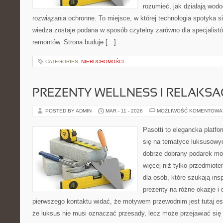
rozumieć, jak działają wodo
rozwiązania ochronne. To miejsce, w której technologia spotyka s
wiedza zostaje podana w sposób czytelny zarówno dla specjalistó
remontów. Strona buduje […]
CATEGORIES:
NIERUCHOMOŚCI
PREZENTY WELLNESS I RELAKSA
POSTED BY ADMIN
MAR - 11 - 2026
MOŻLIWOŚĆ KOMENTOWA
Pasotti to elegancka platfo
się na tematyce luksusowyc
dobrze dobrany podarek m
więcej niż tylko przedmiot
dla osób, które szukają in
prezenty na różne okazje i 
pierwszego kontaktu widać, że motywem przewodnim jest tutaj es
że luksus nie musi oznaczać przesady, lecz może przejawiać się 