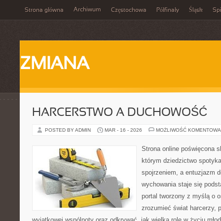
Archiwum
Strona główna
Częstochowa
Półfinały
Śląsk
Spi
ZMIANA
HARCERSTWO A DUCHOWOŚĆ
POSTED BY ADMIN
MAR - 16 - 2026
MOŻLIWOŚĆ KOMENTOWA
Strona online poświęcona s
którym dziedzictwo spotyka
spojrzeniem, a entuzjazm d
wychowania staje się podst
portal tworzony z myślą o o
zrozumieć świat harcerzy, p
wyjątkowej wspólnoty oraz odkrywać, jak wielką rolę w życiu mło