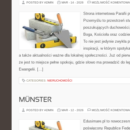
POSTED BY ADMIN
MAR - 14 - 2026
MOŻLIWOŚĆ KOMENTOWA
Strona internetowa Parafii 
Przemyślu to przestrzeń s
poszukujących duchowości, 
Boga, Kościoła oraz codzien
To nie jest jedynie zwykła p
inspiracji, w którym spotyka
a także aktualności ważne dla lokalnej społeczności. Już od pie
że jest to miejsce pełne spokoju, gdzie słowo ma prowadzić do l
Ewangelii. […]
CATEGORIES:
NIERUCHOMOŚCI
MÜNSTER
POSTED BY ADMIN
MAR - 12 - 2026
MOŻLIWOŚĆ KOMENTOWA
Edusimare.pl to nowoczesny
poświęcony Republice Feder