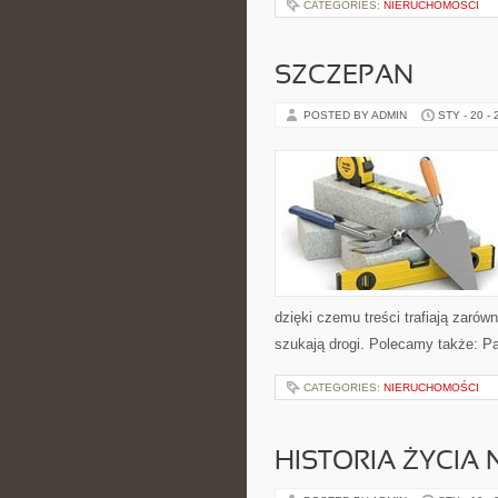
CATEGORIES:
NIERUCHOMOŚCI
SZCZEPAN
POSTED BY ADMIN
STY - 20 -
dzięki czemu treści trafiają zarówn
szukają drogi. Polecamy także: Pa
CATEGORIES:
NIERUCHOMOŚCI
HISTORIA ŻYCIA 