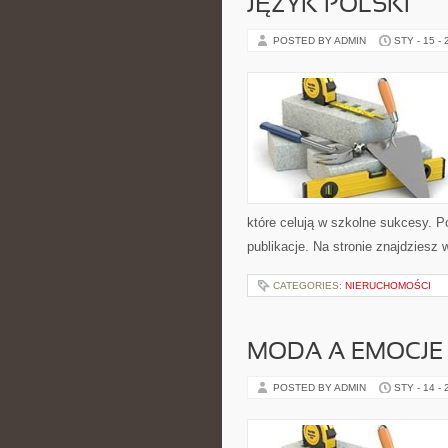
JĘZYK POLSKI
POSTED BY ADMIN
STY - 15 -
które celują w szkolne sukcesy. P
publikacje. Na stronie znajdziesz 
CATEGORIES:
NIERUCHOMOŚCI
MODA A EMOCJE 
POSTED BY ADMIN
STY - 14 -