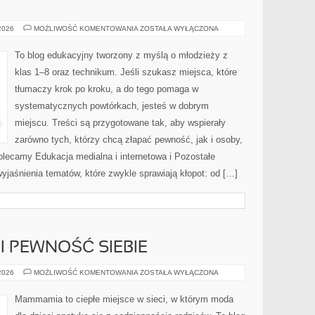
JĘZYK
 2026
MOŻLIWOŚĆ KOMENTOWANIA
ZOSTAŁA WYŁĄCZONA
POLSKI
To blog edukacyjny tworzony z myślą o młodzieży z
klas 1–8 oraz technikum. Jeśli szukasz miejsca, które
tłumaczy krok po kroku, a do tego pomaga w
systematycznych powtórkach, jesteś w dobrym
miejscu. Treści są przygotowane tak, aby wspierały
zarówno tych, którzy chcą złapać pewność, jak i osoby,
olecamy Edukacja medialna i internetowa i Pozostałe
wyjaśnienia tematów, które zwykle sprawiają kłopot: od […]
I PEWNOŚĆ SIEBIE
MODA
 2026
MOŻLIWOŚĆ KOMENTOWANIA
ZOSTAŁA WYŁĄCZONA
A
EMOCJE
I
Mammamia to ciepłe miejsce w sieci, w którym moda
PEWNOŚĆ
SIEBIE