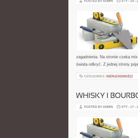
POSTED BY ADMIN
STY - 19 -
zagadnienia. Na stronie czeka mix
świata odkryć. Z jednej strony poj
CATEGORIES:
NIERUCHOMOŚCI
WHISKY I BOURB
POSTED BY ADMIN
STY - 17 -