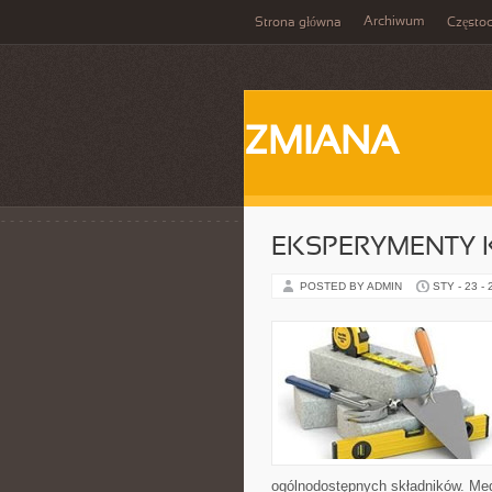
Archiwum
Strona główna
Często
ZMIANA
EKSPERYMENTY 
POSTED BY ADMIN
STY - 23 -
ogólnodostępnych składników. Medi