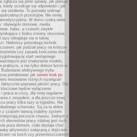
e zgłasza się pilne sprawy, jak planuje
a, kiedy oczekuje się odpowiedzi i jak
się ustalenia. To pozwala uniknąć
niepotrzebnych przestojów. Nie mniej
samodyscyplina. W domu czeka wiele
y: obowiązki domowe, media
iowe, hałas, a czasem zwykłe
ynikające z braku zmiany otoczenia.
 razu odnajduje się w takiej
ci. Niektórzy potrzebują technik
czasem, jak podział pracy na krótsze
 priorytetów czy zasada kończenia dnia
rzygotowującej start następnego
ważniejsze jest znalezienie modelu,
 w praktyce, a nie tylko dobrze brzmi w
. Budowanie efektywnego trybu
żna potraktować jak
serwis krok po
iero testowanie różnych rozwiązań
 faktycznie poprawia jakość pracy. Dla
y kluczowe będzie wyłączenie
i praca w ciszy, dla innej regularne
kania z zespołem, a dla jeszcze innej
ca pracy kilka razy w tygodniu. Nie
idealnego schematu. Są za to dobre
e z czasem tworzą stabilny system
zmniejszają poczucie chaosu. Jednym z
ch elementów pracy zdalnej jest ruch.
się poza domem, ciało dostaje choć
awkę aktywności związaną z dojściem
yjściem na lunch czy przemieszczaniem