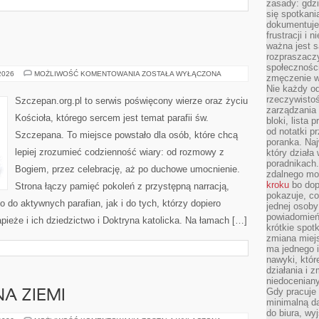
zasady: gdzi
się spotkani
dokumentuje 
frustracji i 
ważna jest 
rozpraszacz
społecznośc
SZCZEPAN
 2026
MOŻLIWOŚĆ KOMENTOWANIA
ZOSTAŁA WYŁĄCZONA
zmęczenie w
Nie każdy od
rzeczywistoś
Szczepan.org.pl to serwis poświęcony wierze oraz życiu
zarządzania 
Kościoła, którego sercem jest temat parafii św.
bloki, lista
od notatki p
Szczepana. To miejsce powstało dla osób, które chcą
poranka. Naj
lepiej zrozumieć codzienność wiary: od rozmowy z
który działa
poradnikach
Bogiem, przez celebrację, aż po duchowe umocnienie.
zdalnego mo
kroku
bo dop
Strona łączy pamięć pokoleń z przystępną narracją,
pokazuje, co
o do aktywnych parafian, jak i do tych, którzy dopiero
jednej osob
powiadomień 
pieże i ich dziedzictwo i Doktryna katolicka. Na łamach […]
krótkie spot
zmiana miejs
ma jednego 
nawyki, któr
działania i 
niedoceniany
Gdy pracuje 
NA ZIEMI
minimalną d
do biura, w