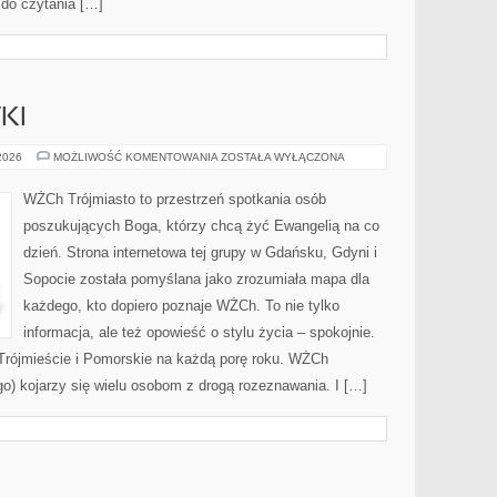
 do czytania […]
KI
HISTORIA
 2026
MOŻLIWOŚĆ KOMENTOWANIA
ZOSTAŁA WYŁĄCZONA
I
ZABYTKI
WŻCh Trójmiasto to przestrzeń spotkania osób
poszukujących Boga, którzy chcą żyć Ewangelią na co
dzień. Strona internetowa tej grupy w Gdańsku, Gdyni i
Sopocie została pomyślana jako zrozumiała mapa dla
każdego, kto dopiero poznaje WŻCh. To nie tylko
informacja, ale też opowieść o stylu życia – spokojnie.
rójmieście i Pomorskie na każdą porę roku. WŻCh
o) kojarzy się wielu osobom z drogą rozeznawania. I […]