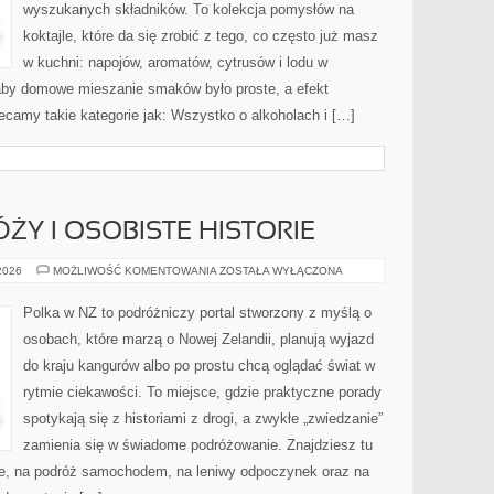
wyszukanych składników. To kolekcja pomysłów na
koktajle, które da się zrobić z tego, co często już masz
w kuchni: napojów, aromatów, cytrusów i lodu w
 aby domowe mieszanie smaków było proste, a efekt
camy takie kategorie jak: Wszystko o alkoholach i […]
ŻY I OSOBISTE HISTORIE
RELACJE
 2026
MOŻLIWOŚĆ KOMENTOWANIA
ZOSTAŁA WYŁĄCZONA
Z
PODRÓŻY
I
Polka w NZ to podróżniczy portal stworzony z myślą o
OSOBISTE
HISTORIE
osobach, które marzą o Nowej Zelandii, planują wyjazd
do kraju kangurów albo po prostu chcą oglądać świat w
rytmie ciekawości. To miejsce, gdzie praktyczne porady
spotykają się z historiami z drogi, a zwykłe „zwiedzanie”
zamienia się w świadome podróżowanie. Znajdziesz tu
gie, na podróż samochodem, na leniwy odpoczynek oraz na