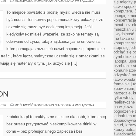
HISTORIA
 2026
MOŻLIWOŚĆ KOMENTOWANIA
ZOSTAŁA WYŁĄCZONA
się między 
ŻYCIA
łatwo spędzi
NA
ZIEMI
komputera. 
To miejsce powstało z prostej myśli: wiedza nie musi
energii, zmę
być nudna. Ten serwis popularnonaukowy pokazuje, że
koncentracją.
minut bez ek
uczenie się może być codzienną inspiracją. Jeśli
mieszkaniu p
i wydajność
kiedykolwiek miałeś wrażenie, że szkolne tematy są
ma także um
oderwane od życia, tutaj znajdziesz jasne omówienia,
komputer sto
staje się je
które pomagają zrozumieć nawet najbardziej tajemnicze
odciąć się 
 treści, które łączą praktyczne uczenie się z smaczkami ze
symboliczne
laptopa, upo
awiają się materiały o tym, jak uczyć się […]
przebranie s
komunikatoró
odzyskać poc
łatwo wpada 
formalnie już
zbawieniem,
narzędzie, k
ON
tylko wtedy,
realistyczne
WHISKY
 2026
MOŻLIWOŚĆ KOMENTOWANIA
ZOSTAŁA WYŁĄCZONA
na większą n
I
pogodzenie 
BOURBON
jednak ten m
zrobdrinka.pl to praktyczne miejsce dla osób, które chcą
dopasowywać 
bez stresu przygotować nieskomplikowane drinki w
nie ci, którz
którzy potra
domu – bez profesjonalnego zaplecza i bez
świadomości