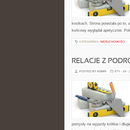
kostkach. Strona powstała po to,
końcowy wyglądał apetycznie. Pole
CATEGORIES:
NIERUCHOMOŚCI
RELACJE Z PODRÓ
POSTED BY ADMIN
STY - 16 -
pomysły na wyjazdy krótkie i dłu