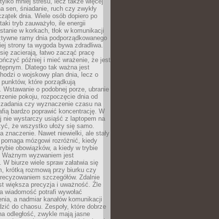
tylko mniej stresu, lecz także więcej
na sen, śniadanie, ruch czy zwykły
zątek dnia. Wiele osób dopiero po
taki tryb zauważyło, ile energii
 stanie w korkach, tłok w komunikacji
 sztywne ramy dnia podporządkowanego
giej strony ta wygoda bywa zdradliwa.
się zacierają, łatwo zacząć pracę
ończyć później i mieć wrażenie, że jest
stępnym. Dlatego tak ważna jest
chodzi o wojskowy plan dnia, lecz o
h punktów, które porządkują
. Wstawanie o podobnej porze, ubranie
trzenie pokoju, rozpoczęcie dnia od
 zadania czy wyznaczenie czasu na
afią bardzo poprawić koncentrację. W
j nie wystarczy usiąść z laptopem na
czyć, że wszystko ułoży się samo.
 znaczenie. Nawet niewielki, ale stały
y pomaga mózgowi rozróżnić, kiedy
rybie obowiązków, a kiedy w trybie
. Ważnym wyzwaniem jest
 W biurze wiele spraw załatwia się
 krótką rozmową przy biurku czy
recyzowaniem szczegółów. Zdalnie
st większa precyzja i uważność. Źle
a wiadomość potrafi wywołać
nia, a nadmiar kanałów komunikacji
zić do chaosu. Zespoły, które dobrze
na odległość, zwykle mają jasne