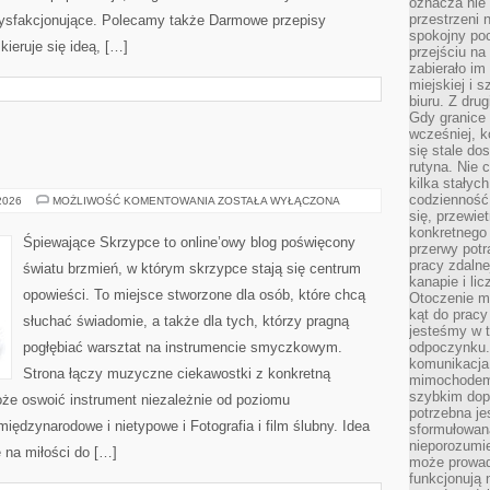
oznacza nie 
przestrzeni 
tysfakcjonujące. Polecamy także Darmowe przepisy
spokojny poc
kieruje się ideą, […]
przejściu na 
zabierało im
miejskiej i
biuru. Z dru
Gdy granice 
wcześniej, k
się stale do
rutyna. Nie 
kilka stałyc
codzienność
ŚLUBNE
 2026
MOŻLIWOŚĆ KOMENTOWANIA
ZOSTAŁA WYŁĄCZONA
DIY
się, przewie
konkretnego
Śpiewające Skrzypce to online’owy blog poświęcony
przerwy potr
pracy zdalne
światu brzmień, w którym skrzypce stają się centrum
kanapie i li
opowieści. To miejsce stworzone dla osób, które chcą
Otoczenie ma
kąt do prac
słuchać świadomie, a także dla tych, którzy pragną
jesteśmy w t
pogłębiać warsztat na instrumencie smyczkowym.
odpoczynku
komunikacja.
Strona łączy muzyczne ciekawostki z konkretną
mimochodem,
szybkim dop
oże oswoić instrument niezależnie od poziomu
potrzebna je
dzynarodowe i nietypowe i Fotografia i film ślubny. Idea
sformułowan
nieporozumie
 na miłości do […]
może prowad
funkcjonują 