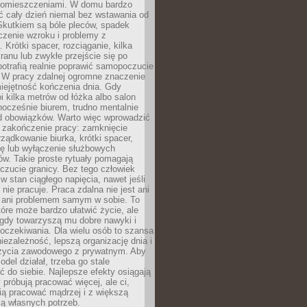
pomieszczeniami. W domu bardzo
ć cały dzień niemal bez wstawania od
Skutkiem są bóle pleców, spadek
czenie wzroku i problemy z
 Krótki spacer, rozciąganie, kilka
ranu lub zwykłe przejście się po
otrafią realnie poprawić samopoczucie
. W pracy zdalnej ogromne znaczenie
iejętność kończenia dnia. Gdy
i kilka metrów od łóżka albo salon
dnocześnie biurem, trudno mentalnie
od obowiązków. Warto więc wprowadzić
 zakończenie pracy: zamknięcie
rządkowanie biurka, krótki spacer,
ię lub wyłączenie służbowych
w. Takie proste rytuały pomagają
zucie granicy. Bez tego człowiek
w stan ciągłego napięcia, nawet jeśli
 nie pracuje. Praca zdalna nie jest ani
 ani problemem samym w sobie. To
tóre może bardzo ułatwić życie, ale
 gdy towarzyszą mu dobre nawyki i
 oczekiwania. Dla wielu osób to szansa
iezależność, lepszą organizację dnia i
życia zawodowego z prywatnym. Aby
odel działał, trzeba go stale
do siebie. Najlepsze efekty osiągają
y próbują pracować więcej, ale ci,
fią pracować mądrzej i z większą
ą własnych potrzeb.