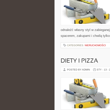
odnaleźć własny styl w zabieganej
spacerem, zakupami i chwilą tylko
CATEGORIES:
NIERUCHOMOŚCI
DIETY I PIZZA
POSTED BY ADMIN
STY - 13 -