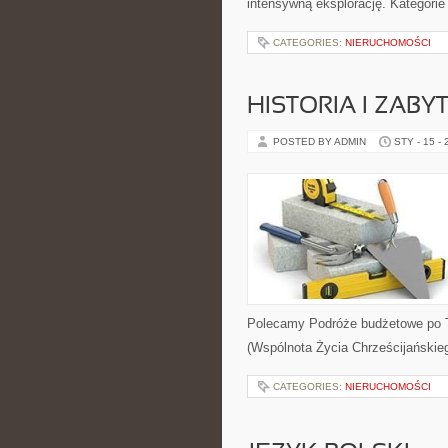
intensywną eksplorację. Kategorie
CATEGORIES:
NIERUCHOMOŚCI
HISTORIA I ZABYT
POSTED BY ADMIN
STY - 15 -
Polecamy Podróże budżetowe po T
(Wspólnota Życia Chrześcijańskieg
CATEGORIES:
NIERUCHOMOŚCI