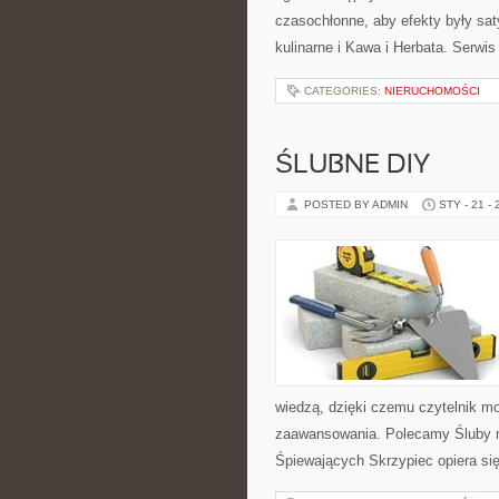
czasochłonne, aby efekty były sa
kulinarne i Kawa i Herbata. Serwis 
CATEGORIES:
NIERUCHOMOŚCI
ŚLUBNE DIY
POSTED BY ADMIN
STY - 21 -
wiedzą, dzięki czemu czytelnik m
zaawansowania. Polecamy Śluby mię
Śpiewających Skrzypiec opiera się