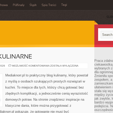
Tagi
chowa
Półfinały
Śląsk
Spis Treści
SUB
KULINARNE
Praca zdalna
ciekawostką
EKSPERYMENTY
 2026
MOŻLIWOŚĆ KOMENTOWANIA
ZOSTAŁA WYŁĄCZONA
wybranych z
KULINARNE
dla ogromnej
Mediaknorr.pl to praktyczny blog kulinarny, który powstał
Zmieniła spo
zespołem, a
z myślą o osobach szukających prostych rozwiązań w
zamieszkani
ułatwieniem 
kuchni. To miejsce dla tych, którzy chcą gotować bez
stała się w
zbędnych komplikacji, a jednocześnie cenią wyrazistość
między życi
jak zwykle,
domowych potraw. Na stronie znajdziesz inspiracje na
bardzo wygo
klasyczne dania, które można przygotować z
podejścia. N
oszczędność
aknorr.pl pokazuje, że gotowanie nie musi być