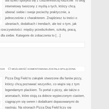
dla dzieci spotyka się z codziennością rodziców. To blog
internetowy tworzony z myślą o tych, którzy chcą
ubierać siebie i swoje pociechy praktycznie, a
jednocześnie z charakterem. Znajdziesz tu treści o
ubraniach, dodatkach i trendach, ale też o tym, jak
 rzeczywistości: między przedszkolem, szkołą, pracą,
 dla siebie. Kategorie do zobaczenia to […]
DIETY
 2026
MOŻLIWOŚĆ KOMENTOWANIA
ZOSTAŁA WYŁĄCZONA
I
PIZZA
Pizza Dog Field to zakątek stworzone dla fanów pizzy,
którzy chcą poznawać wszystko, co wiąże się z tym
legendarnym plackiem. To portal o pizzy, ale także o
aromatach, które stoją za dobrze wypieczonym ciastem,
ciągnącym się serem i dodatkami dopasowanymi do
nastroju. Na stronach Pizza Dog Field liczy się