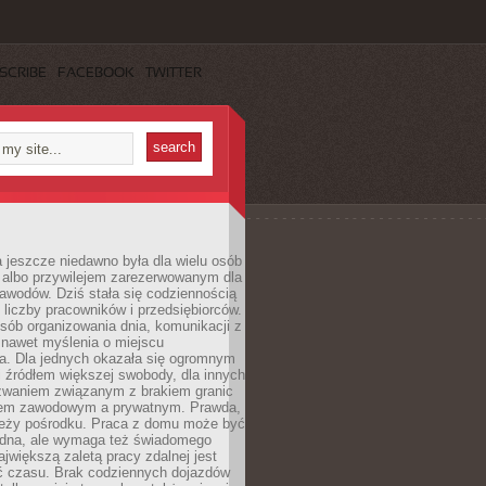
SCRIBE
FACEBOOK
TWITTER
 jeszcze niedawno była dla wielu osób
 albo przywilejem zarezerwowanym dla
awodów. Dziś stała się codziennością
 liczby pracowników i przedsiębiorców.
sób organizowania dnia, komunikacji z
 nawet myślenia o miejscu
a. Dla jednych okazała się ogromnym
i źródłem większej swobody, dla innych
yzwaniem związanym z brakiem granic
em zawodowym a prywatnym. Prawda,
 leży pośrodku. Praca z domu może być
dna, ale wymaga też świadomego
ajwiększą zaletą pracy zdalnej jest
 czasu. Brak codziennych dojazdów