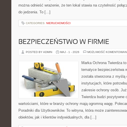
można odnieść wrażenie, że ten lokal stawia na czytelność połą
do jedzenia. To […]
CATEGORIES:
NIERUCHOMOŚCI
BEZPIECZEŃSTWO W FIRMIE
POSTED BY ADMIN
MAJ - 1 - 2026
MOŻLIWOŚĆ KOMENTOWAN
Marka Ochrona Twierdza to 
tematyce bezpieczeństwa w
została stworzona z myślą 
instytucjach, które potrzebu
zakresie ochrony osób. J
Twierdza budzi pozytywne o
wartościami, które w branży ochrony mają ogromną wagę. Polecam
Poradniki dla Użytkowników. To witryna, która może zainteresow
obiektów, jak i klientów indywidualnych, dla […]