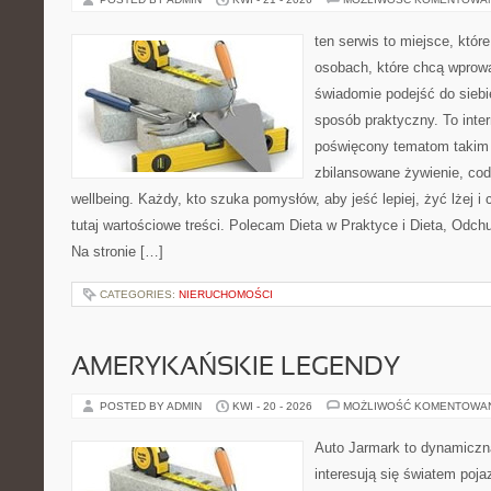
ten serwis to miejsce, któr
osobach, które chcą wprow
świadomie podejść do siebie
sposób praktyczny. To inte
poświęcony tematom takim 
zbilansowane żywienie, cod
wellbeing. Każdy, kto szuka pomysłów, aby jeść lepiej, żyć lżej i 
tutaj wartościowe treści. Polecam Dieta w Praktyce i Dieta, Odc
Na stronie […]
CATEGORIES:
NIERUCHOMOŚCI
AMERYKAŃSKIE LEGENDY
POSTED BY ADMIN
KWI - 20 - 2026
MOŻLIWOŚĆ KOMENTOWA
Auto Jarmark to dynamiczna
interesują się światem poj