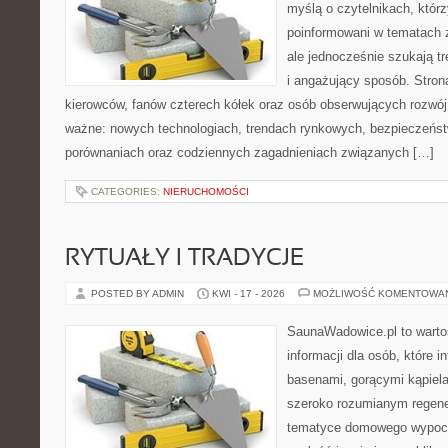
myślą o czytelnikach, któr
poinformowani w tematach
ale jednocześnie szukają t
i angażujący sposób. Strona
kierowców, fanów czterech kółek oraz osób obserwujących rozwój
ważne: nowych technologiach, trendach rynkowych, bezpieczeństwi
porównaniach oraz codziennych zagadnieniach związanych […]
CATEGORIES:
NIERUCHOMOŚCI
RYTUAŁY I TRADYCJE
POSTED BY ADMIN
KWI - 17 - 2026
MOŻLIWOŚĆ KOMENTOWA
SaunaWadowice.pl to wart
informacji dla osób, które in
basenami, gorącymi kąpiel
szeroko rozumianym regener
tematyce domowego wypocz