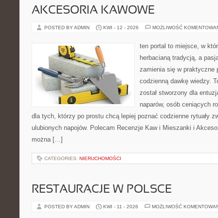
AKCESORIA KAWOWE
POSTED BY ADMIN
KWI - 12 - 2026
MOŻLIWOŚĆ KOMENTOWA
ten portal to miejsce, w któ
herbacianą tradycją, a pas
zamienia się w praktyczne p
codzienną dawkę wiedzy. To
został stworzony dla entu
naparów, osób ceniących ro
dla tych, którzy po prostu chcą lepiej poznać codzienne rytuały
ulubionych napojów. Polecam Recenzje Kaw i Mieszanki i Akceso
można […]
CATEGORIES:
NIERUCHOMOŚCI
RESTAURACJE W POLSCE
POSTED BY ADMIN
KWI - 11 - 2026
MOŻLIWOŚĆ KOMENTOWA