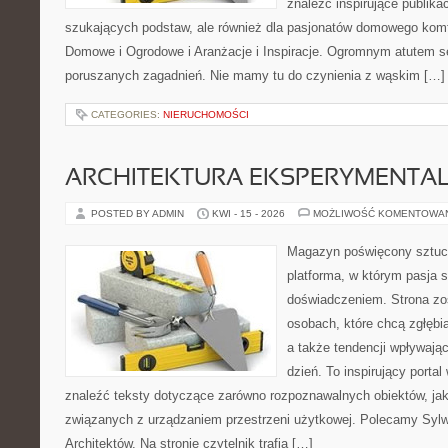
znaleźć inspirujące publika
szukających podstaw, ale również dla pasjonatów domowego kom
Domowe i Ogrodowe i Aranżacje i Inspiracje. Ogromnym atutem se
poruszanych zagadnień. Nie mamy tu do czynienia z wąskim […]
CATEGORIES:
NIERUCHOMOŚCI
ARCHITEKTURA EKSPERYMENTA
POSTED BY ADMIN
KWI - 15 - 2026
MOŻLIWOŚĆ KOMENTOWA
Magazyn poświęcony sztuce
platforma, w którym pasja s
doświadczeniem. Strona zo
osobach, które chcą zgłębiać
a także tendencji wpływają
dzień. To inspirujący porta
znaleźć teksty dotyczące zarówno rozpoznawalnych obiektów, ja
związanych z urządzaniem przestrzeni użytkowej. Polecamy Sylwe
Architektów. Na stronie czytelnik trafia […]