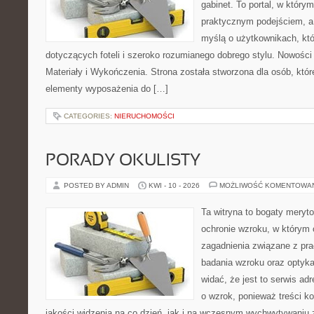
gabinet. To portal, w który
praktycznym podejściem, a
myślą o użytkownikach, któr
dotyczących foteli i szeroko rozumianego dobrego stylu. Nowości
Materiały i Wykończenia. Strona została stworzona dla osób, któ
elementy wyposażenia do […]
CATEGORIES:
NIERUCHOMOŚCI
PORADY OKULISTY
POSTED BY ADMIN
KWI - 10 - 2026
MOŻLIWOŚĆ KOMENTOWA
Ta witryna to bogaty meryt
ochronie wzroku, w którym 
zagadnienia związane z prac
badania wzroku oraz optyka
widać, że jest to serwis a
o wzrok, ponieważ treści k
jakości widzenia na co dzień, jak i na wczesnym wychwytywaniu 