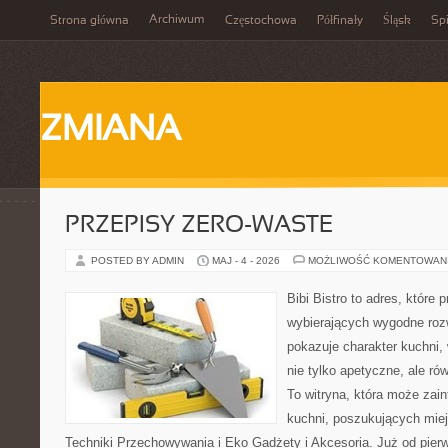
Archiwum
Strona główna
Częstochowa
Półfinały
Śląsk
Spi
ZMIANA
PRZEPISY ZERO-WASTE
POSTED BY ADMIN
MAJ - 4 - 2026
MOŻLIWOŚĆ KOMENTOWAN
Bibi Bistro to adres, które
wybierających wygodne rozw
pokazuje charakter kuchni,
nie tylko apetyczne, ale r
To witryna, która może zai
kuchni, poszukujących mie
Techniki Przechowywania i Eko Gadżety i Akcesoria. Już od pier