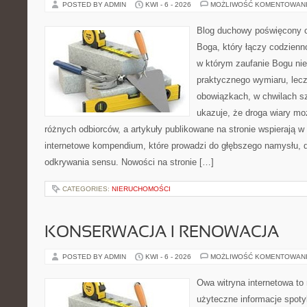
POSTED BY ADMIN
KWI - 6 - 2026
MOŻLIWOŚĆ KOMENTOWAN
Blog duchowy poświęcony 
Boga, który łączy codzienn
w którym zaufanie Bogu nie
praktycznego wymiaru, lecz 
obowiązkach, w chwilach sz
ukazuje, że droga wiary mo
różnych odbiorców, a artykuły publikowane na stronie wspierają w 
internetowe kompendium, które prowadzi do głębszego namysłu,
odkrywania sensu. Nowości na stronie […]
CATEGORIES:
NIERUCHOMOŚCI
KONSERWACJA I RENOWACJA
POSTED BY ADMIN
KWI - 6 - 2026
MOŻLIWOŚĆ KOMENTOWAN
Owa witryna internetowa to
użyteczne informacje spot