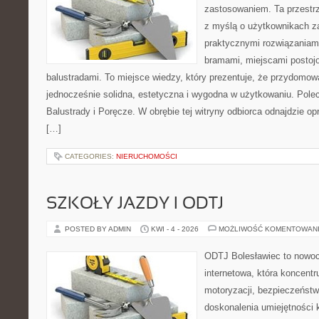
zastosowaniem. Ta przestrz
z myślą o użytkownikach z
praktycznymi rozwiązaniami
bramami, miejscami postojo
balustradami. To miejsce wiedzy, który prezentuje, że przydomow
jednocześnie solidna, estetyczna i wygodna w użytkowaniu. Pole
Balustrady i Poręcze. W obrębie tej witryny odbiorca odnajdzie o
[…]
CATEGORIES:
NIERUCHOMOŚCI
SZKOŁY JAZDY I ODTJ
POSTED BY ADMIN
KWI - 4 - 2026
MOŻLIWOŚĆ KOMENTOWAN
ODTJ Bolesławiec to nowoc
internetowa, która koncentr
motoryzacji, bezpieczeństw
doskonalenia umiejętności 