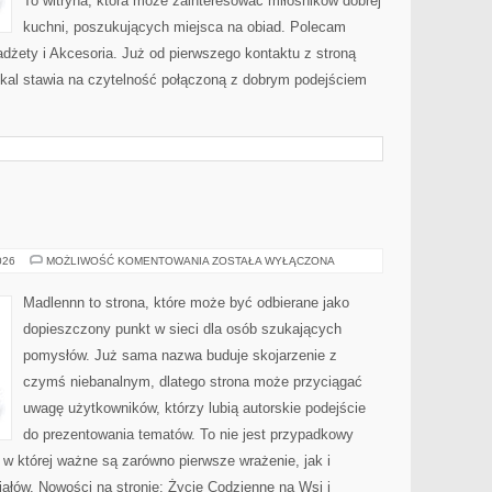
To witryna, która może zainteresować miłośników dobrej
kuchni, poszukujących miejsca na obiad. Polecam
dżety i Akcesoria. Już od pierwszego kontaktu z stroną
okal stawia na czytelność połączoną z dobrym podejściem
ŻYCIE
026
MOŻLIWOŚĆ KOMENTOWANIA
ZOSTAŁA WYŁĄCZONA
NA
WSI
Madlennn to strona, które może być odbierane jako
dopieszczony punkt w sieci dla osób szukających
pomysłów. Już sama nazwa buduje skojarzenie z
czymś niebanalnym, dlatego strona może przyciągać
uwagę użytkowników, którzy lubią autorskie podejście
do prezentowania tematów. To nie jest przypadkowy
ń, w której ważne są zarówno pierwsze wrażenie, jak i
ałów. Nowości na stronie: Życie Codzienne na Wsi i