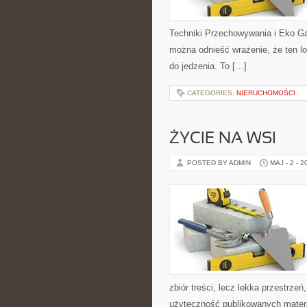
Techniki Przechowywania i Eko Ga
można odnieść wrażenie, że ten l
do jedzenia. To […]
CATEGORIES:
NIERUCHOMOŚCI
ŻYCIE NA WSI
POSTED BY ADMIN
MAJ - 2 - 2
zbiór treści, lecz lekka przestrze
użyteczność publikowanych materi