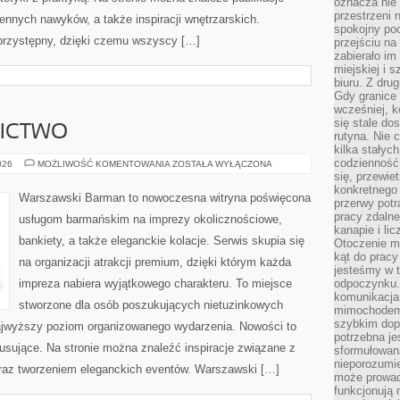
oznacza nie 
przestrzeni 
iennych nawyków, a także inspiracji wnętrzarskich.
spokojny poc
przystępny, dzięki czemu wszyscy […]
przejściu na 
zabierało im
miejskiej i
biuru. Z dru
Gdy granice 
wcześniej, k
się stale do
NICTWO
rutyna. Nie 
kilka stałyc
codzienność
PIWO
026
MOŻLIWOŚĆ KOMENTOWANIA
ZOSTAŁA WYŁĄCZONA
I
się, przewie
BROWARNICTWO
konkretnego
Warszawski Barman to nowoczesna witryna poświęcona
przerwy potr
pracy zdalne
usługom barmańskim na imprezy okolicznościowe,
kanapie i li
bankiety, a także eleganckie kolacje. Serwis skupia się
Otoczenie ma
kąt do prac
na organizacji atrakcji premium, dzięki którym każda
jesteśmy w t
impreza nabiera wyjątkowego charakteru. To miejsce
odpoczynku
komunikacja.
stworzone dla osób poszukujących nietuzinkowych
mimochodem,
szybkim dop
ajwyższy poziom organizowanego wydarzenia. Nowości to
potrzebna je
sujące. Na stronie można znaleźć inspiracje związane z
sformułowan
nieporozumie
oraz tworzeniem eleganckich eventów. Warszawski […]
może prowad
funkcjonują 