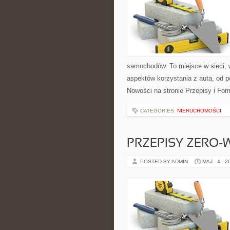
samochodów. To miejsce w sieci,
aspektów korzystania z auta, od
Nowości na stronie Przepisy i For
CATEGORIES:
NIERUCHOMOŚCI
PRZEPISY ZERO-
POSTED BY ADMIN
MAJ - 4 - 2