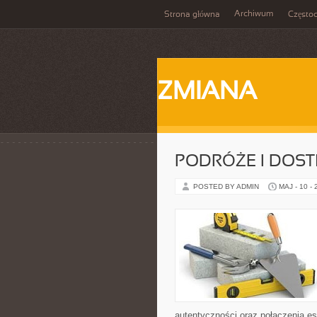
Archiwum
Strona główna
Często
ZMIANA
PODRÓŻE I DOS
POSTED BY ADMIN
MAJ - 10 -
autentyczności oraz połączenia es