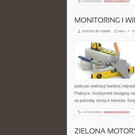
CATEGORIES:
NIERUCHOMOŚCI
MONITORING I 
POSTED BY ADMIN
MAJ - 7 - 2
podczas realizacji bardziej indywi
Praktyce. Asortyment dostępny na
na potrzeby różnych klientów. Dzi
CATEGORIES:
NIERUCHOMOŚCI
ZIELONA MOTORY