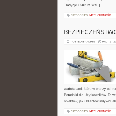
Tradycje i Kultura Wsi. […]
CATEGORIES:
NIERUCHOMOŚCI
BEZPIECZEŃSTWO
POSTED BY ADMIN
MAJ - 1 - 2
wartościami, które w branży ochr
Poradniki dla Użytkowników. To w
obiektów, jak i klientów indywidual
CATEGORIES:
NIERUCHOMOŚCI