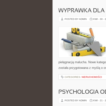
WYPRAWKA DLA
POSTED BY ADMIN
KWI - 30 - 
pielęgnacją malucha. Nowe kategori
została przygotowana z myślą o 
CATEGORIES:
NIERUCHOMOŚCI
PSYCHOLOGIA O
POSTED BY ADMIN
KWI - 21 - 