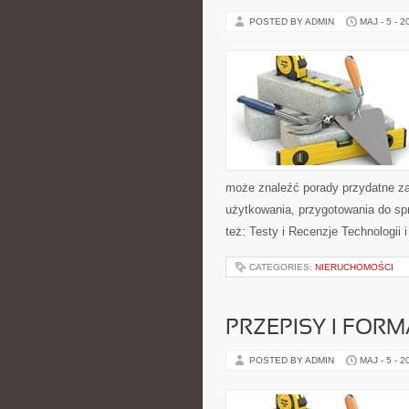
POSTED BY ADMIN
MAJ - 5 - 2
może znaleźć porady przydatne za
użytkowania, przygotowania do sp
też: Testy i Recenzje Technologii 
CATEGORIES:
NIERUCHOMOŚCI
PRZEPISY I FOR
POSTED BY ADMIN
MAJ - 5 - 2