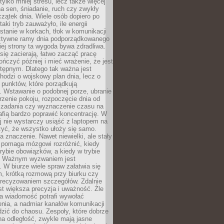
tylko mniej stresu, lecz także więcej
na sen, śniadanie, ruch czy zwykły
zątek dnia. Wiele osób dopiero po
taki tryb zauważyło, ile energii
 stanie w korkach, tłok w komunikacji
 sztywne ramy dnia podporządkowanego
giej strony ta wygoda bywa zdradliwa.
się zacierają, łatwo zacząć pracę
ończyć później i mieć wrażenie, że jest
stępnym. Dlatego tak ważna jest
chodzi o wojskowy plan dnia, lecz o
h punktów, które porządkują
. Wstawanie o podobnej porze, ubranie
trzenie pokoju, rozpoczęcie dnia od
 zadania czy wyznaczenie czasu na
afią bardzo poprawić koncentrację. W
j nie wystarczy usiąść z laptopem na
czyć, że wszystko ułoży się samo.
 znaczenie. Nawet niewielki, ale stały
y pomaga mózgowi rozróżnić, kiedy
rybie obowiązków, a kiedy w trybie
. Ważnym wyzwaniem jest
 W biurze wiele spraw załatwia się
 krótką rozmową przy biurku czy
recyzowaniem szczegółów. Zdalnie
st większa precyzja i uważność. Źle
a wiadomość potrafi wywołać
nia, a nadmiar kanałów komunikacji
zić do chaosu. Zespoły, które dobrze
na odległość, zwykle mają jasne