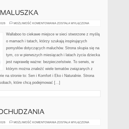
 MALUSZKA
WYPRAWKA
2026
MOŻLIWOŚĆ KOMENTOWANIA
ZOSTAŁA WYŁĄCZONA
DLA
MALUSZKA
Wallaboo to ciekawe miejsce w sieci stworzone z myślą
o mamach i tatach, którzy szukają inspirujących
pomysłów dotyczących maluchów. Strona skupia się na
tym, co w pierwszych miesiącach i latach życia dziecka
jest naprawdę ważne: bezpieczeństwie. To serwis, w
którym można znaleźć wiele tematów związanych z
e na stronie to: Sen i Komfort i Eko i Naturalnie. Strona
osobach, które chcą podejmować […]
DCHUDZANIA
PSYCHOLOGIA
2026
MOŻLIWOŚĆ KOMENTOWANIA
ZOSTAŁA WYŁĄCZONA
ODCHUDZANIA