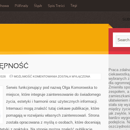
Tagi
chowa
Półfinały
Śląsk
Spis Treści
SUB
TĘPNOŚĆ
Praca zdalna
ciekawostką
PODRÓŻE
 2026
MOŻLIWOŚĆ KOMENTOWANIA
ZOSTAŁA WYŁĄCZONA
wybranych z
I
dla ogromnej
DOSTĘPNOŚĆ
Zmieniła spo
Serwis funkcjonujący pod nazwą Olga Komorowska to
zespołem, a
miejsce, które integruje zainteresowanie do świadomego
zamieszkani
ułatwieniem 
życia, estetyki i harmonii oraz użytecznych informacji.
stała się w
Internauci mogą znaleźć tutaj ciekawe publikacje, które
między życi
jak zwykle,
pomagają w rozwijaniu własnych zainteresowań. Strona
bardzo wygo
podejścia. N
została opracowana z myślą o osobach, które doceniają
oszczędność
tetyki z praktyką. Na stronie można znaleźć publikacje