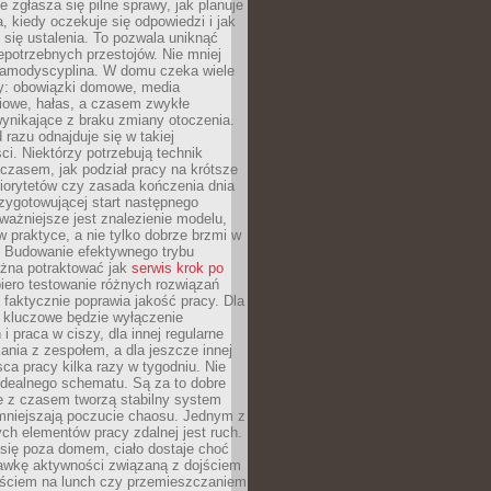
e zgłasza się pilne sprawy, jak planuje
a, kiedy oczekuje się odpowiedzi i jak
się ustalenia. To pozwala uniknąć
niepotrzebnych przestojów. Nie mniej
samodyscyplina. W domu czeka wiele
y: obowiązki domowe, media
iowe, hałas, a czasem zwykłe
ynikające z braku zmiany otoczenia.
 razu odnajduje się w takiej
ci. Niektórzy potrzebują technik
czasem, jak podział pracy na krótsze
 priorytetów czy zasada kończenia dnia
rzygotowującej start następnego
ważniejsze jest znalezienie modelu,
 w praktyce, a nie tylko dobrze brzmi w
. Budowanie efektywnego trybu
żna potraktować jak
serwis krok po
iero testowanie różnych rozwiązań
 faktycznie poprawia jakość pracy. Dla
y kluczowe będzie wyłączenie
i praca w ciszy, dla innej regularne
kania z zespołem, a dla jeszcze innej
ca pracy kilka razy w tygodniu. Nie
idealnego schematu. Są za to dobre
e z czasem tworzą stabilny system
zmniejszają poczucie chaosu. Jednym z
ch elementów pracy zdalnej jest ruch.
się poza domem, ciało dostaje choć
awkę aktywności związaną z dojściem
yjściem na lunch czy przemieszczaniem