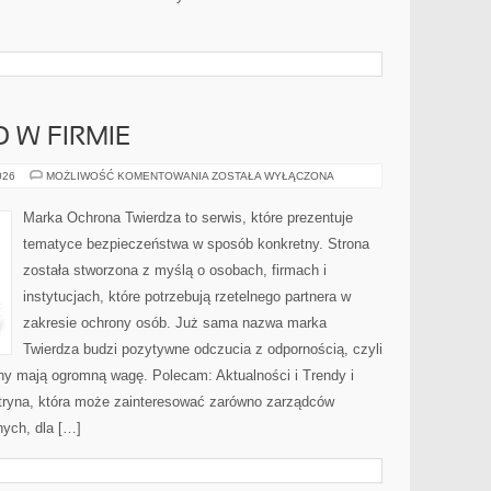
 W FIRMIE
BEZPIECZEŃSTWO
026
MOŻLIWOŚĆ KOMENTOWANIA
ZOSTAŁA WYŁĄCZONA
W
FIRMIE
Marka Ochrona Twierdza to serwis, które prezentuje
tematyce bezpieczeństwa w sposób konkretny. Strona
została stworzona z myślą o osobach, firmach i
instytucjach, które potrzebują rzetelnego partnera w
zakresie ochrony osób. Już sama nazwa marka
Twierdza budzi pozytywne odczucia z odpornością, czyli
ony mają ogromną wagę. Polecam: Aktualności i Trendy i
itryna, która może zainteresować zarówno zarządców
nych, dla […]