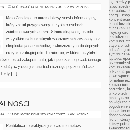
się między 
łatwo spędzi
ZIELONA
026
MOŻLIWOŚĆ KOMENTOWANIA
ZOSTAŁA WYŁĄCZONA
MOTORYZACJA
komputera. 
I
energii, zmę
EKOLOGIA
Moto Concierge to automobilowy serwis informacyjny,
koncentracją.
minut bez ek
który został przygotowany z myślą o osobach
mieszkaniu p
zainteresowanych autami. Strona skupia się przede
i wydajność
ma także um
wszystkim na konkretnych wskazówkach związanych z
komputer sto
staje się je
eksploatacją samochodów, zwłaszcza tych dostępnych
odciąć się 
na rynku z drugiej ręki. To miejsce, w którym czytelnik
symboliczne
laptopa, upo
równo przed zakupem auta, jak i podczas jego codziennego
przebranie s
rzedaży czy oceny stanu technicznego pojazdu. Zobacz
komunikatoró
odzyskać poc
i Testy […]
łatwo wpada 
formalnie już
zbawieniem,
narzędzie, k
tylko wtedy,
realistyczne
na większą n
MALNOŚCI
pogodzenie 
jednak ten m
PRZEPISY
026
MOŻLIWOŚĆ KOMENTOWANIA
ZOSTAŁA WYŁĄCZONA
dopasowywać 
I
nie ci, którz
FORMALNOŚCI
którzy potra
Rentdabcar to praktyczny serwis internetowy
świadomości