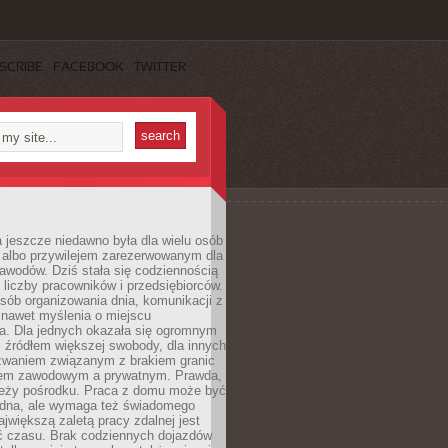
SCRIBE
FACEBOOK
TWITTER
 jeszcze niedawno była dla wielu osób
 albo przywilejem zarezerwowanym dla
awodów. Dziś stała się codziennością
 liczby pracowników i przedsiębiorców.
sób organizowania dnia, komunikacji z
 nawet myślenia o miejscu
a. Dla jednych okazała się ogromnym
i źródłem większej swobody, dla innych
yzwaniem związanym z brakiem granic
em zawodowym a prywatnym. Prawda,
 leży pośrodku. Praca z domu może być
dna, ale wymaga też świadomego
ajwiększą zaletą pracy zdalnej jest
 czasu. Brak codziennych dojazdów