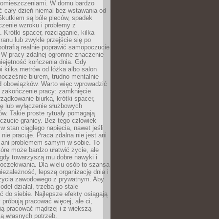
pomieszczeniami. W domu bardzo
ć cały dzień niemal bez wstawania od
Skutkiem są bóle pleców, spadek
czenie wzroku i problemy z
 Krótki spacer, rozciąganie, kilka
ranu lub zwykłe przejście się po
otrafią realnie poprawić samopoczucie
. W pracy zdalnej ogromne znaczenie
iejętność kończenia dnia. Gdy
i kilka metrów od łóżka albo salon
dnocześnie biurem, trudno mentalnie
od obowiązków. Warto więc wprowadzić
 zakończenie pracy: zamknięcie
rządkowanie biurka, krótki spacer,
ię lub wyłączenie służbowych
w. Takie proste rytuały pomagają
zucie granicy. Bez tego człowiek
w stan ciągłego napięcia, nawet jeśli
 nie pracuje. Praca zdalna nie jest ani
 ani problemem samym w sobie. To
tóre może bardzo ułatwić życie, ale
 gdy towarzyszą mu dobre nawyki i
 oczekiwania. Dla wielu osób to szansa
iezależność, lepszą organizację dnia i
życia zawodowego z prywatnym. Aby
odel działał, trzeba go stale
do siebie. Najlepsze efekty osiągają
y próbują pracować więcej, ale ci,
fią pracować mądrzej i z większą
ą własnych potrzeb.