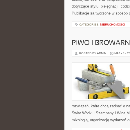
dotyczące stylu, pielęgnacji, codz
Publikacje są tworzone w sposób 
CATEGORIES:
NIERUCHOMOŚCI
PIWO I BROWAR
POSTED BY ADMIN
MAJ - 8 - 2
rozwiązań, które chcą zadbać o n
Świat Wódki i Szampany i Wina Mu
mixologią, organizacją wydarzeń 