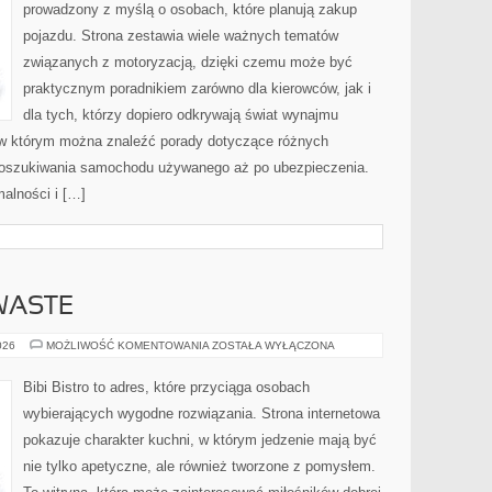
prowadzony z myślą o osobach, które planują zakup
pojazdu. Strona zestawia wiele ważnych tematów
związanych z motoryzacją, dzięki czemu może być
praktycznym poradnikiem zarówno dla kierowców, jak i
dla tych, którzy dopiero odkrywają świat wynajmu
 w którym można znaleźć porady dotyczące różnych
 poszukiwania samochodu używanego aż po ubezpieczenia.
malności i […]
WASTE
PRZEPISY
026
MOŻLIWOŚĆ KOMENTOWANIA
ZOSTAŁA WYŁĄCZONA
ZERO-
WASTE
Bibi Bistro to adres, które przyciąga osobach
wybierających wygodne rozwiązania. Strona internetowa
pokazuje charakter kuchni, w którym jedzenie mają być
nie tylko apetyczne, ale również tworzone z pomysłem.