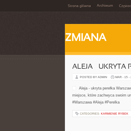
Archiwum
Strona główna
Często
ZMIANA
ALEJA – UKRYTA
POSTED BY ADMIN
MAR - 15 -
CATEGORIES:
KARMIENIE RYBEK