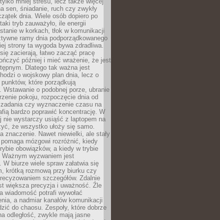
tylko mniej stresu, lecz także więcej
na sen, śniadanie, ruch czy zwykły
zątek dnia. Wiele osób dopiero po
taki tryb zauważyło, ile energii
 stanie w korkach, tłok w komunikacji
 sztywne ramy dnia podporządkowanego
giej strony ta wygoda bywa zdradliwa.
się zacierają, łatwo zacząć pracę
ończyć później i mieć wrażenie, że jest
stępnym. Dlatego tak ważna jest
chodzi o wojskowy plan dnia, lecz o
h punktów, które porządkują
. Wstawanie o podobnej porze, ubranie
trzenie pokoju, rozpoczęcie dnia od
 zadania czy wyznaczenie czasu na
afią bardzo poprawić koncentrację. W
j nie wystarczy usiąść z laptopem na
czyć, że wszystko ułoży się samo.
 znaczenie. Nawet niewielki, ale stały
y pomaga mózgowi rozróżnić, kiedy
rybie obowiązków, a kiedy w trybie
. Ważnym wyzwaniem jest
 W biurze wiele spraw załatwia się
 krótką rozmową przy biurku czy
recyzowaniem szczegółów. Zdalnie
st większa precyzja i uważność. Źle
a wiadomość potrafi wywołać
nia, a nadmiar kanałów komunikacji
zić do chaosu. Zespoły, które dobrze
na odległość, zwykle mają jasne