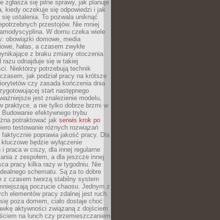
e zgłasza się pilne sprawy, jak planuje
a, kiedy oczekuje się odpowiedzi i jak
się ustalenia. To pozwala uniknąć
niepotrzebnych przestojów. Nie mniej
samodyscyplina. W domu czeka wiele
y: obowiązki domowe, media
iowe, hałas, a czasem zwykłe
ynikające z braku zmiany otoczenia.
 razu odnajduje się w takiej
ci. Niektórzy potrzebują technik
czasem, jak podział pracy na krótsze
 priorytetów czy zasada kończenia dnia
rzygotowującej start następnego
ważniejsze jest znalezienie modelu,
 w praktyce, a nie tylko dobrze brzmi w
. Budowanie efektywnego trybu
żna potraktować jak
serwis krok po
iero testowanie różnych rozwiązań
 faktycznie poprawia jakość pracy. Dla
y kluczowe będzie wyłączenie
i praca w ciszy, dla innej regularne
kania z zespołem, a dla jeszcze innej
ca pracy kilka razy w tygodniu. Nie
idealnego schematu. Są za to dobre
e z czasem tworzą stabilny system
zmniejszają poczucie chaosu. Jednym z
ch elementów pracy zdalnej jest ruch.
się poza domem, ciało dostaje choć
awkę aktywności związaną z dojściem
yjściem na lunch czy przemieszczaniem