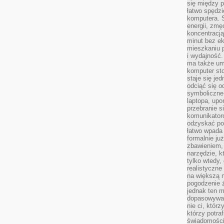
się między 
łatwo spędzi
komputera. 
energii, zmę
koncentracją.
minut bez ek
mieszkaniu p
i wydajność
ma także um
komputer sto
staje się je
odciąć się 
symboliczne
laptopa, upo
przebranie s
komunikatoró
odzyskać poc
łatwo wpada 
formalnie już
zbawieniem,
narzędzie, k
tylko wtedy,
realistyczne
na większą n
pogodzenie 
jednak ten m
dopasowywać 
nie ci, którz
którzy potra
świadomości