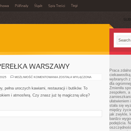
Tagi
chowa
Półfinały
Śląsk
Spis Treści
SUB
 PEREŁKA WARSZAWY
Praca zdalna
ciekawostką
ALEJA
 2025
MOŻLIWOŚĆ KOMENTOWANIA
ZOSTAŁA WYŁĄCZONA
wybranych z
–
dla ogromnej
UKRYTA
PEREŁKA
Zmieniła spo
Aleja - ukryta perełka Warszawy, pełna uroczych
WARSZAWY
zespołem, a
kawiarni, restauracji i butików. To miejsce, które
zamieszkani
ułatwieniem 
zachwyca swoim urokiem i atmosferą. Czy znasz już tę
stała się w
magiczną ulicę? #Warszawa #Aleja #Perelka
między życi
jak zwykle,
bardzo wygo
podejścia. N
oszczędność