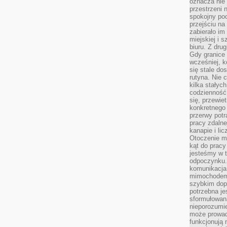
oznacza nie 
przestrzeni 
spokojny poc
przejściu na 
zabierało im
miejskiej i
biuru. Z dru
Gdy granice 
wcześniej, k
się stale do
rutyna. Nie 
kilka stałyc
codzienność
się, przewie
konkretnego
przerwy potr
pracy zdalne
kanapie i li
Otoczenie ma
kąt do prac
jesteśmy w t
odpoczynku
komunikacja.
mimochodem,
szybkim dop
potrzebna je
sformułowan
nieporozumie
może prowad
funkcjonują 