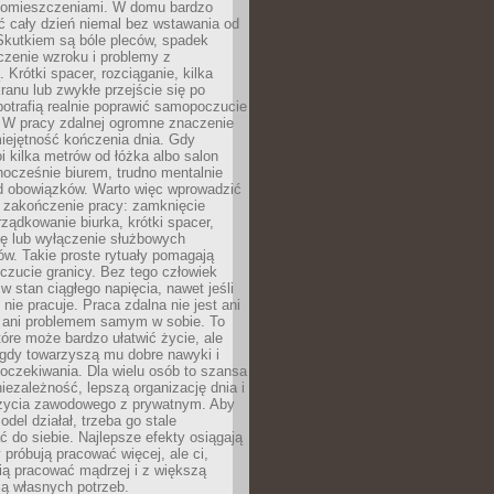
pomieszczeniami. W domu bardzo
ć cały dzień niemal bez wstawania od
Skutkiem są bóle pleców, spadek
czenie wzroku i problemy z
 Krótki spacer, rozciąganie, kilka
ranu lub zwykłe przejście się po
otrafią realnie poprawić samopoczucie
. W pracy zdalnej ogromne znaczenie
iejętność kończenia dnia. Gdy
i kilka metrów od łóżka albo salon
dnocześnie biurem, trudno mentalnie
od obowiązków. Warto więc wprowadzić
 zakończenie pracy: zamknięcie
rządkowanie biurka, krótki spacer,
ię lub wyłączenie służbowych
w. Takie proste rytuały pomagają
zucie granicy. Bez tego człowiek
w stan ciągłego napięcia, nawet jeśli
 nie pracuje. Praca zdalna nie jest ani
 ani problemem samym w sobie. To
tóre może bardzo ułatwić życie, ale
 gdy towarzyszą mu dobre nawyki i
 oczekiwania. Dla wielu osób to szansa
iezależność, lepszą organizację dnia i
życia zawodowego z prywatnym. Aby
odel działał, trzeba go stale
do siebie. Najlepsze efekty osiągają
y próbują pracować więcej, ale ci,
fią pracować mądrzej i z większą
ą własnych potrzeb.