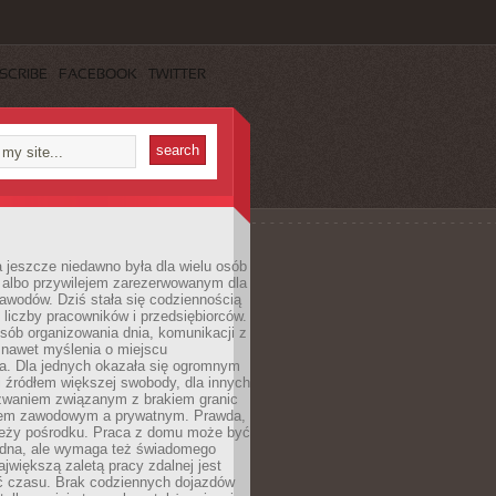
SCRIBE
FACEBOOK
TWITTER
 jeszcze niedawno była dla wielu osób
 albo przywilejem zarezerwowanym dla
awodów. Dziś stała się codziennością
 liczby pracowników i przedsiębiorców.
sób organizowania dnia, komunikacji z
 nawet myślenia o miejscu
a. Dla jednych okazała się ogromnym
i źródłem większej swobody, dla innych
yzwaniem związanym z brakiem granic
em zawodowym a prywatnym. Prawda,
 leży pośrodku. Praca z domu może być
dna, ale wymaga też świadomego
ajwiększą zaletą pracy zdalnej jest
 czasu. Brak codziennych dojazdów