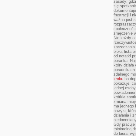
zasady: gdzi
się spotkani
dokumentuje 
frustracji i 
ważna jest 
rozpraszacz
społecznośc
zmęczenie w
Nie każdy od
rzeczywistoś
zarządzania 
bloki, lista
od notatki p
poranka. Naj
który działa
poradnikach
zdalnego mo
kroku
bo dop
pokazuje, co
jednej osob
powiadomień 
krótkie spot
zmiana miejs
ma jednego 
nawyki, któr
działania i 
niedoceniany
Gdy pracuje 
minimalną d
do biura, w