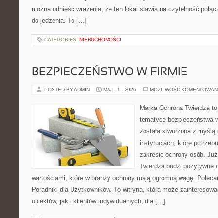
można odnieść wrażenie, że ten lokal stawia na czytelność połą
do jedzenia. To […]
CATEGORIES:
NIERUCHOMOŚCI
BEZPIECZEŃSTWO W FIRMIE
POSTED BY ADMIN
MAJ - 1 - 2026
MOŻLIWOŚĆ KOMENTOWAN
Marka Ochrona Twierdza to 
tematyce bezpieczeństwa w
została stworzona z myślą 
instytucjach, które potrzebu
zakresie ochrony osób. J
Twierdza budzi pozytywne o
wartościami, które w branży ochrony mają ogromną wagę. Polecam
Poradniki dla Użytkowników. To witryna, która może zainteresow
obiektów, jak i klientów indywidualnych, dla […]