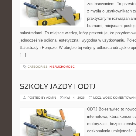
zastosowaniem. Ta przestrz
z myślą o użytkownikach z
praktycznymi rozwiązaniami
bramami, miejscami postojo
balustradami. To miejsce wiedzy, który prezentuje, że przydomow
jednocześnie solidna, estetyczna i wygodna w użytkowaniu. Pole
Balustrady i Poręcze. W obrębie tej witryny odbiorca odnajdzie o
[…]
CATEGORIES:
NIERUCHOMOŚCI
SZKOŁY JAZDY I ODTJ
POSTED BY ADMIN
KWI - 4 - 2026
MOŻLIWOŚĆ KOMENTOWAN
ODTJ Bolesławiec to nowoc
internetowa, która koncentr
motoryzacji, bezpieczeństw
doskonalenia umiejętności 