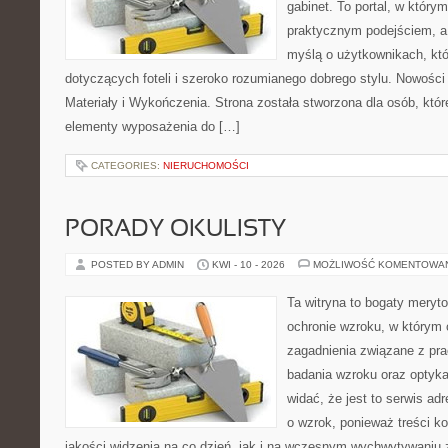
gabinet. To portal, w który
praktycznym podejściem, a
myślą o użytkownikach, któr
dotyczących foteli i szeroko rozumianego dobrego stylu. Nowości
Materiały i Wykończenia. Strona została stworzona dla osób, któ
elementy wyposażenia do […]
CATEGORIES:
NIERUCHOMOŚCI
PORADY OKULISTY
POSTED BY ADMIN
KWI - 10 - 2026
MOŻLIWOŚĆ KOMENTOWA
Ta witryna to bogaty meryt
ochronie wzroku, w którym 
zagadnienia związane z prac
badania wzroku oraz optyka
widać, że jest to serwis a
o wzrok, ponieważ treści k
jakości widzenia na co dzień, jak i na wczesnym wychwytywaniu 