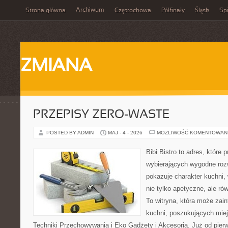
Archiwum
Strona główna
Częstochowa
Półfinały
Śląsk
Spi
ZMIANA
PRZEPISY ZERO-WASTE
POSTED BY ADMIN
MAJ - 4 - 2026
MOŻLIWOŚĆ KOMENTOWAN
Bibi Bistro to adres, które
wybierających wygodne rozw
pokazuje charakter kuchni,
nie tylko apetyczne, ale r
To witryna, która może zai
kuchni, poszukujących mie
Techniki Przechowywania i Eko Gadżety i Akcesoria. Już od pier