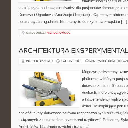
znaleźć inspirujące publika
szukających podstaw, ale również dla pasjonatów domowego kom
Domowe i Ogrodowe i Aranżacje i Inspiracje. Ogromnym atutem se
poruszanych zagadnień. Nie mamy tu do czynienia z wąskim […]
CATEGORIES:
NIERUCHOMOŚCI
ARCHITEKTURA EKSPERYMENTA
POSTED BY ADMIN
KWI - 15 - 2026
MOŻLIWOŚĆ KOMENTOWA
Magazyn poświęcony sztuce
platforma, w którym pasja s
doświadczeniem. Strona zo
osobach, które chcą zgłębiać
a także tendencji wpływają
dzień. To inspirujący porta
znaleźć teksty dotyczące zarówno rozpoznawalnych obiektów, ja
związanych z urządzaniem przestrzeni użytkowej. Polecamy Sylwe
Architektów. Na stronie czytelnik trafia […]