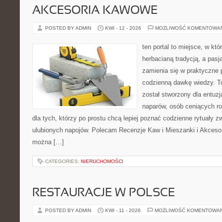
AKCESORIA KAWOWE
POSTED BY ADMIN
KWI - 12 - 2026
MOŻLIWOŚĆ KOMENTOWA
ten portal to miejsce, w któ
herbacianą tradycją, a pas
zamienia się w praktyczne p
codzienną dawkę wiedzy. To
został stworzony dla entu
naparów, osób ceniących ro
dla tych, którzy po prostu chcą lepiej poznać codzienne rytuały
ulubionych napojów. Polecam Recenzje Kaw i Mieszanki i Akceso
można […]
CATEGORIES:
NIERUCHOMOŚCI
RESTAURACJE W POLSCE
POSTED BY ADMIN
KWI - 11 - 2026
MOŻLIWOŚĆ KOMENTOWA