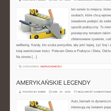
ten serwis to miejsce, któr
osobach, które chcą wprow
świadomie podejść do siebie
sposób praktyczny. To inte
poświęcony tematom takim 
zbilansowane żywienie, cod
wellbeing. Każdy, kto szuka pomysłów, aby jeść lepiej, żyć lżej i 
tutaj wartościowe treści. Polecam Dieta w Praktyce i Dieta, Odc
Na stronie […]
CATEGORIES:
NIERUCHOMOŚCI
AMERYKAŃSKIE LEGENDY
POSTED BY ADMIN
KWI - 20 - 2026
MOŻLIWOŚĆ KOMENTOWA
Auto Jarmark to dynamiczna
interesują się światem poj