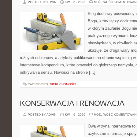
POSTED BY ADMIN
KWI - 6 - 2026
MOŻLIWOŚĆ KOMENTOWAN
Blog duchowy poświęcony 
Boga, który łączy codzienn
w którym zaufanie Bogu nie
praktycznego wymiaru, lecz 
obowiązkach, w chwilach sz
ukazuje, że droga wiary mo
różnych odbiorców, a artykuły publikowane na stronie wspierają w 
internetowe kompendium, które prowadzi do głębszego namysłu,
odkrywania sensu. Nowości na stronie […]
CATEGORIES:
NIERUCHOMOŚCI
KONSERWACJA I RENOWACJA
POSTED BY ADMIN
KWI - 6 - 2026
MOŻLIWOŚĆ KOMENTOWAN
Owa witryna internetowa to
użyteczne informacje spot