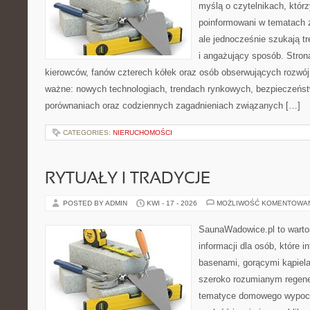
myślą o czytelnikach, któr
poinformowani w tematach
ale jednocześnie szukają t
i angażujący sposób. Strona
kierowców, fanów czterech kółek oraz osób obserwujących rozwój
ważne: nowych technologiach, trendach rynkowych, bezpieczeństwi
porównaniach oraz codziennych zagadnieniach związanych […]
CATEGORIES:
NIERUCHOMOŚCI
RYTUAŁY I TRADYCJE
POSTED BY ADMIN
KWI - 17 - 2026
MOŻLIWOŚĆ KOMENTOWA
SaunaWadowice.pl to wart
informacji dla osób, które in
basenami, gorącymi kąpiel
szeroko rozumianym regener
tematyce domowego wypocz