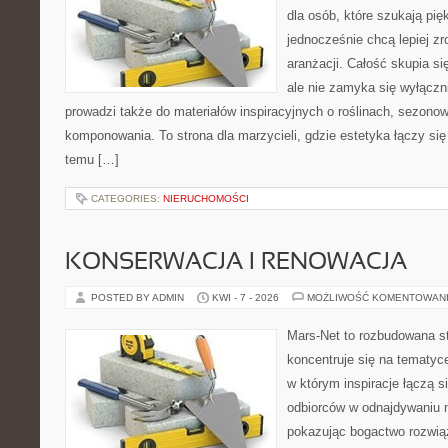
dla osób, które szukają pi
jednocześnie chcą lepiej z
aranżacji. Całość skupia si
ale nie zamyka się wyłączn
prowadzi także do materiałów inspiracyjnych o roślinach, sezonow
komponowania. To strona dla marzycieli, gdzie estetyka łączy si
temu […]
CATEGORIES:
NIERUCHOMOŚCI
KONSERWACJA I RENOWACJA
POSTED BY ADMIN
KWI - 7 - 2026
MOŻLIWOŚĆ KOMENTOWAN
Mars-Net to rozbudowana st
koncentruje się na tematyce
w którym inspiracje łączą s
odbiorców w odnajdywaniu na
pokazując bogactwo rozwią