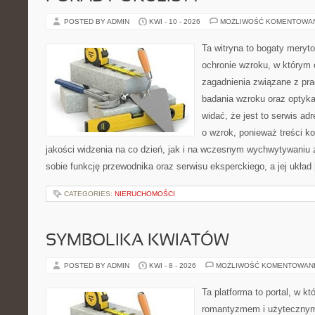
POSTED BY ADMIN
KWI - 10 - 2026
MOŻLIWOŚĆ KOMENTOWA
Ta witryna to bogaty meryt
ochronie wzroku, w którym 
zagadnienia związane z prac
badania wzroku oraz optyka
widać, że jest to serwis a
o wzrok, ponieważ treści k
jakości widzenia na co dzień, jak i na wczesnym wychwytywaniu 
sobie funkcję przewodnika oraz serwisu eksperckiego, a jej układ
CATEGORIES:
NIERUCHOMOŚCI
SYMBOLIKA KWIATÓW
POSTED BY ADMIN
KWI - 8 - 2026
MOŻLIWOŚĆ KOMENTOWAN
Ta platforma to portal, w kt
romantyzmem i użytecznym