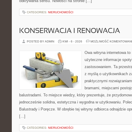
odkrywania sensu. Nowości na stronie […]
CATEGORIES:
NIERUCHOMOŚCI
KONSERWACJA I RENOWACJA
POSTED BY ADMIN
KWI - 6 - 2026
MOŻLIWOŚĆ KOMENTOWAN
Owa witryna internetowa to
użyteczne informacje spot
zastosowaniem. Ta przestrz
z myślą o użytkownikach z
praktycznymi rozwiązaniami
bramami, miejscami postojo
balustradami. To miejsce wiedzy, który prezentuje, że przydomow
jednocześnie solidna, estetyczna i wygodna w użytkowaniu. Pole
Balustrady i Poręcze. W obrębie tej witryny odbiorca odnajdzie o
[…]
CATEGORIES:
NIERUCHOMOŚCI