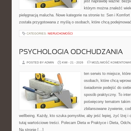
jest naprawdę ważne: bezpi
którym można znaleźć wiel
pielęgnacją malucha. Nowe kategorie na stronie to: Sen i Komfort i
została przygotowana z myślą o osobach, które chcą podejmowa
CATEGORIES:
NIERUCHOMOŚCI
PSYCHOLOGIA ODCHUDZANIA
POSTED BY ADMIN
KWI - 21 - 2026
MOŻLIWOŚĆ KOMENTOWA
ten serwis to miejsce, któr
osobach, które chcą wprow
świadomie podejść do siebie
sposób praktyczny. To inte
poświęcony tematom takim 
zbilansowane żywienie, cod
wellbeing. Każdy, kto szuka pomysłów, aby jeść lepiej, żyć lżej i 
tutaj wartościowe treści. Polecam Dieta w Praktyce i Dieta, Odc
Na stronie […]