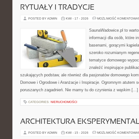
RYTUAŁY I TRADYCJE
POSTED BY ADMIN
KWI - 17 - 2026
MOŻLIWOŚĆ KOMENTOWA
SaunaWadowice.pl to wart
informacji dla osób, które in
basenami, gorącymi kąpiel
szeroko rozumianym regener
tematyce domowego wypocz
znaleźć inspirujące publika
szukających podstaw, ale również dla pasjonatów domowego kom
Domowe i Ogrodowe i Aranżacje i Inspiracje. Ogromnym atutem se
poruszanych zagadnień. Nie mamy tu do czynienia z wąskim […]
CATEGORIES:
NIERUCHOMOŚCI
ARCHITEKTURA EKSPERYMENTA
POSTED BY ADMIN
KWI - 15 - 2026
MOŻLIWOŚĆ KOMENTOWA