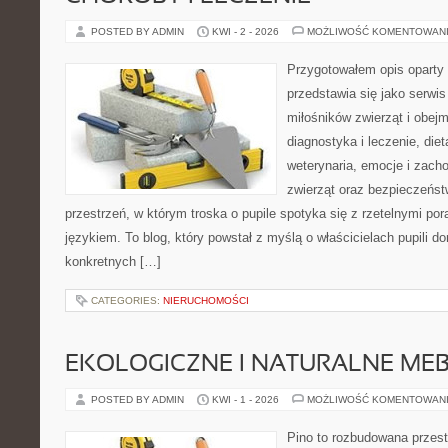
POSTED BY ADMIN
KWI - 2 - 2026
MOŻLIWOŚĆ KOMENTOWAN
Przygotowałem opis oparty 
przedstawia się jako serwis 
miłośników zwierząt i obejm
diagnostyka i leczenie, diet
weterynaria, emocje i zach
zwierząt oraz bezpieczeńst
przestrzeń, w którym troska o pupile spotyka się z rzetelnymi p
językiem. To blog, który powstał z myślą o właścicielach pupili
konkretnych […]
CATEGORIES:
NIERUCHOMOŚCI
EKOLOGICZNE I NATURALNE ME
POSTED BY ADMIN
KWI - 1 - 2026
MOŻLIWOŚĆ KOMENTOWAN
Pino to rozbudowana przest