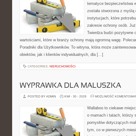
tematyce bezpieczeństwa w
została stworzona z myślą 
instytucjach, które potrzebu
zakresie ochrony osób. J
Twierdza budzi pozytywne o
wartościami, które w branży ochrony mają ogromną wagę. Polecam
Poradniki dla Użytkowników. To witryna, która może zainteresow
obiektów, jak i klientów indywidualnych, dla […]
CATEGORIES:
NIERUCHOMOŚCI
WYPRAWKA DLA MALUSZKA
POSTED BY ADMIN
KWI - 30 - 2026
MOŻLIWOŚĆ KOMENTOWA
Wallaboo to ciekawe miejsc
o mamach i tatach, którzy 
pomysłów dotyczących malu
tym, co w pierwszych miesi