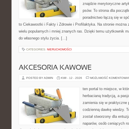
znajdzie merytoryczne arty
psów. To strona dla począt
poradnictwo łączą się w spó
to Ciekawostki i Fakty i Zdrowie i Profilaktyka. Na stronie możn
wielu popularnych i mniej znanych ras. Dzięki temu użytkownik
do własnego stylu życia. […]
CATEGORIES:
NIERUCHOMOŚCI
AKCESORIA KAWOWE
POSTED BY ADMIN
KWI - 12 - 2026
MOŻLIWOŚĆ KOMENTOWA
ten portal to miejsce, w któ
herbacianą tradycją, a pas
zamienia się w praktyczne p
codzienną dawkę wiedzy. To
został stworzony dla entu
naparów, osób ceniących ro