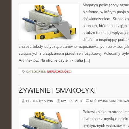
Magazyn poświęcony sztuce
platforma, w którym pasja s
doświadczeniem. Strona zo
osobach, które chcą zgłębiać
a także tendencji wpływają
dzień. To inspirujący porta
znaleźć teksty dotyczące zarówno rozpoznawalnych obiektów, ja
związanych z urządzaniem przestrzeni użytkowej. Polecamy Sylwe
Architektów. Na stronie czytelnik trafia […]
CATEGORIES:
NIERUCHOMOŚCI
ŻYWIENIE I SMAKOŁYKI
POSTED BY ADMIN
KWI - 15 - 2026
MOŻLIWOŚĆ KOMENTOWA
Pakawilkolaka to strona int
stworzone z myślą o opiek
praktycznych wskazówek, 