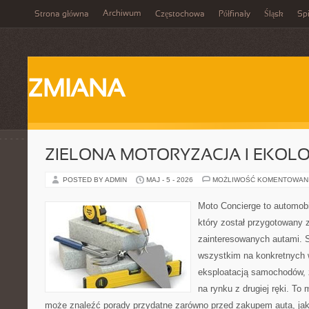
Archiwum
Strona główna
Częstochowa
Półfinały
Śląsk
Spi
ZMIANA
ZIELONA MOTORYZACJA I EKOLO
POSTED BY ADMIN
MAJ - 5 - 2026
MOŻLIWOŚĆ KOMENTOWAN
Moto Concierge to automobi
który został przygotowany 
zainteresowanych autami. S
wszystkim na konkretnych
eksploatacją samochodów, 
na rynku z drugiej ręki. To 
może znaleźć porady przydatne zarówno przed zakupem auta, jak