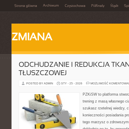
Archiwum
Strona główna
Częstochowa
Półfinały
Śląsk
Spi
ZMIANA
ODCHUDZANIE I REDUKCJA TKAN
TŁUSZCZOWEJ
POSTED BY ADMIN
STY - 25 - 2026
MOŻLIWOŚĆ KOMENTOWA
PZKiSW to platforma stworz
trening z masą własnego ciał
szukasz rzetelnej wiedzy,
konieczności posiadania pro
tego marzysz o zdrowszym c
dokładnie po to, by prowadz