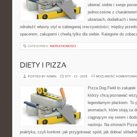
ubierać siebie i swoje poci
jednocześnie z charakterem.
ubraniach, dodatkach i tren
odnaleźć własny styl w zabieganej rzeczywistości: między przeds
spacerem, zakupami i chwilą tylko dla siebie. Kategorie do zobac
CATEGORIES:
NIERUCHOMOŚCI
DIETY I PIZZA
POSTED BY ADMIN
STY - 13 - 2026
MOŻLIWOŚĆ KOMENTOWA
Pizza Dog Field to zakątek
którzy chcą poznawać wszy
legendarnym plackiem. To po
aromatach, które stoją za 
ciągnącym się serem i do
nastroju. Na stronach Pizza
praktyka, czyli konkret: jak przygotować spód, jak dobrać składnik