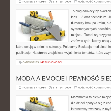
POSTED BY ADMIN
STY - 15 - 2026
MOŻLIWOŚĆ KOMENTOWA
To blog edukacyjny tworzon
klas 1–8 oraz technikum. Je
tłumaczy krok po kroku, a
systematycznych powtórkac
miejscu. Treści są przygot
zarówno tych, którzy chcą 
które celują w szkolne sukcesy. Polecamy Edukacja medialna i in
publikacje. Na stronie znajdziesz wyjaśnienia tematów, które zwyk
CATEGORIES:
NIERUCHOMOŚCI
MODA A EMOCJE I PEWNOŚĆ SIE
POSTED BY ADMIN
STY - 14 - 2026
MOŻLIWOŚĆ KOMENTOWA
Mammamia to ciepłe miejsc
dla dzieci spotyka się z co
internetowy tworzony z myś