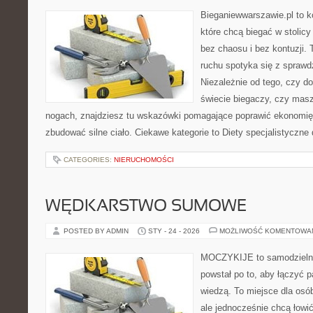
Bieganiewwarszawie.pl to k
które chcą biegać w stolicy
bez chaosu i bez kontuzji. 
ruchu spotyka się z spraw
Niezależnie od tego, czy d
świecie biegaczy, czy masz
nogach, znajdziesz tu wskazówki pomagające poprawić ekonomię 
zbudować silne ciało. Ciekawe kategorie to Diety specjalistyczne
CATEGORIES:
NIERUCHOMOŚCI
WĘDKARSTWO SUMOWE
POSTED BY ADMIN
STY - 24 - 2026
MOŻLIWOŚĆ KOMENTOWA
MOCZYKIJE to samodzielny 
powstał po to, aby łączyć 
wiedzą. To miejsce dla osó
ale jednocześnie chcą łowi