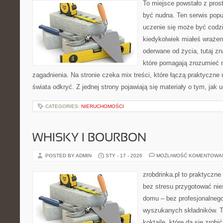
To miejsce powstało z prost
być nudna. Ten serwis pop
uczenie się może być codzie
kiedykolwiek miałeś wrażen
oderwane od życia, tutaj z
które pomagają zrozumieć n
zagadnienia. Na stronie czeka mix treści, które łączą praktyczn
świata odkryć. Z jednej strony pojawiają się materiały o tym, jak 
CATEGORIES:
NIERUCHOMOŚCI
WHISKY I BOURBON
POSTED BY ADMIN
STY - 17 - 2026
MOŻLIWOŚĆ KOMENTOWA
zrobdrinka.pl to praktyczne
bez stresu przygotować nie
domu – bez profesjonalnego
wyszukanych składników. T
koktajle, które da się zrobi