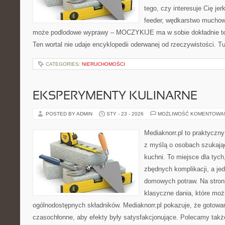
tego, czy interesuje Cię je
feeder, wędkarstwo muchow
może podlodowe wyprawy – MOCZYKIJE ma w sobie dokładnie ten
Ten wortal nie udaje encyklopedii oderwanej od rzeczywistości. Tu
CATEGORIES:
NIERUCHOMOŚCI
EKSPERYMENTY KULINARNE
POSTED BY ADMIN
STY - 23 - 2026
MOŻLIWOŚĆ KOMENTOWA
Mediaknorr.pl to praktyczny
z myślą o osobach szukają
kuchni. To miejsce dla tyc
zbędnych komplikacji, a je
domowych potraw. Na stroni
klasyczne dania, które mo
ogólnodostępnych składników. Mediaknorr.pl pokazuje, że gotowa
czasochłonne, aby efekty były satysfakcjonujące. Polecamy tak