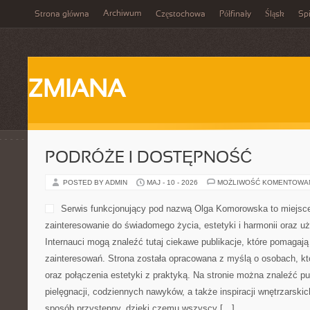
Archiwum
Strona główna
Częstochowa
Półfinały
Śląsk
Spi
ZMIANA
PODRÓŻE I DOSTĘPNOŚĆ
POSTED BY ADMIN
MAJ - 10 - 2026
MOŻLIWOŚĆ KOMENTOWA
Serwis funkcjonujący pod nazwą Olga Komorowska to miejsce,
zainteresowanie do świadomego życia, estetyki i harmonii oraz uż
Internauci mogą znaleźć tutaj ciekawe publikacje, które pomagają
zainteresowań. Strona została opracowana z myślą o osobach, kt
oraz połączenia estetyki z praktyką. Na stronie można znaleźć pu
pielęgnacji, codziennych nawyków, a także inspiracji wnętrzarski
sposób przystępny, dzięki czemu wszyscy […]