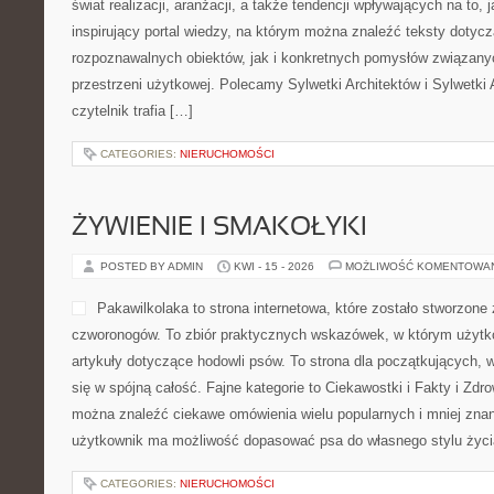
świat realizacji, aranżacji, a także tendencji wpływających na to,
inspirujący portal wiedzy, na którym można znaleźć teksty dotyc
rozpoznawalnych obiektów, jak i konkretnych pomysłów związan
przestrzeni użytkowej. Polecamy Sylwetki Architektów i Sylwetki 
czytelnik trafia […]
CATEGORIES:
NIERUCHOMOŚCI
ŻYWIENIE I SMAKOŁYKI
POSTED BY ADMIN
KWI - 15 - 2026
MOŻLIWOŚĆ KOMENTOWA
Pakawilkolaka to strona internetowa, które zostało stworzone
czworonogów. To zbiór praktycznych wskazówek, w którym użytk
artykuły dotyczące hodowli psów. To strona dla początkujących, 
się w spójną całość. Fajne kategorie to Ciekawostki i Fakty i Zdrow
można znaleźć ciekawe omówienia wielu popularnych i mniej znan
użytkownik ma możliwość dopasować psa do własnego stylu życi
CATEGORIES:
NIERUCHOMOŚCI