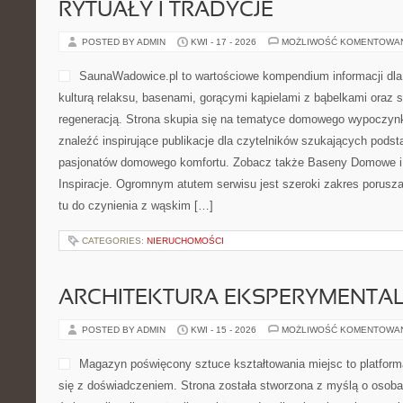
RYTUAŁY I TRADYCJE
POSTED BY ADMIN
KWI - 17 - 2026
MOŻLIWOŚĆ KOMENTOWA
SaunaWadowice.pl to wartościowe kompendium informacji dla o
kulturą relaksu, basenami, gorącymi kąpielami z bąbelkami oraz
regeneracją. Strona skupia się na tematyce domowego wypoczyn
znaleźć inspirujące publikacje dla czytelników szukających podsta
pasjonatów domowego komfortu. Zobacz także Baseny Domowe i 
Inspiracje. Ogromnym atutem serwisu jest szeroki zakres porus
tu do czynienia z wąskim […]
CATEGORIES:
NIERUCHOMOŚCI
ARCHITEKTURA EKSPERYMENTA
POSTED BY ADMIN
KWI - 15 - 2026
MOŻLIWOŚĆ KOMENTOWA
Magazyn poświęcony sztuce kształtowania miejsc to platform
się z doświadczeniem. Strona została stworzona z myślą o osoba