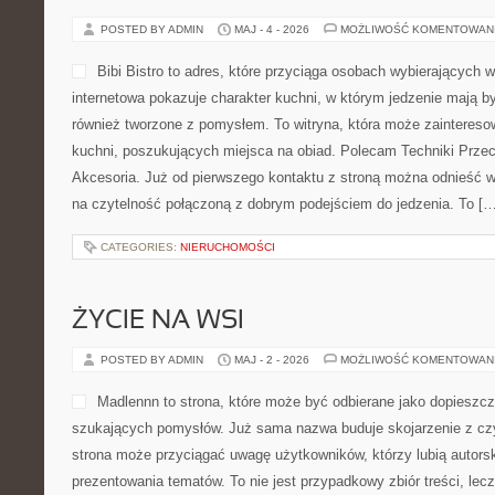
POSTED BY ADMIN
MAJ - 4 - 2026
MOŻLIWOŚĆ KOMENTOWAN
Bibi Bistro to adres, które przyciąga osobach wybierających 
internetowa pokazuje charakter kuchni, w którym jedzenie mają by
również tworzone z pomysłem. To witryna, która może zaintereso
kuchni, poszukujących miejsca na obiad. Polecam Techniki Prze
Akcesoria. Już od pierwszego kontaktu z stroną można odnieść wr
na czytelność połączoną z dobrym podejściem do jedzenia. To […
CATEGORIES:
NIERUCHOMOŚCI
ŻYCIE NA WSI
POSTED BY ADMIN
MAJ - 2 - 2026
MOŻLIWOŚĆ KOMENTOWAN
Madlennn to strona, które może być odbierane jako dopieszcz
szukających pomysłów. Już sama nazwa buduje skojarzenie z cz
strona może przyciągać uwagę użytkowników, którzy lubią autorsk
prezentowania tematów. To nie jest przypadkowy zbiór treści, lecz