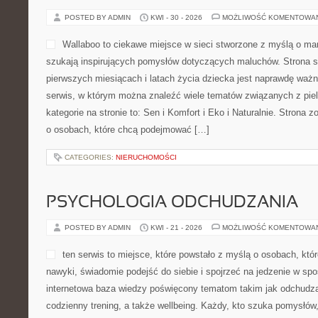
POSTED BY ADMIN
KWI - 30 - 2026
MOŻLIWOŚĆ KOMENTOWA
Wallaboo to ciekawe miejsce w sieci stworzone z myślą o mam
szukają inspirujących pomysłów dotyczących maluchów. Strona s
pierwszych miesiącach i latach życia dziecka jest naprawdę ważn
serwis, w którym można znaleźć wiele tematów związanych z pie
kategorie na stronie to: Sen i Komfort i Eko i Naturalnie. Strona
o osobach, które chcą podejmować […]
CATEGORIES:
NIERUCHOMOŚCI
PSYCHOLOGIA ODCHUDZANIA
POSTED BY ADMIN
KWI - 21 - 2026
MOŻLIWOŚĆ KOMENTOWA
ten serwis to miejsce, które powstało z myślą o osobach, kt
nawyki, świadomie podejść do siebie i spojrzeć na jedzenie w sp
internetowa baza wiedzy poświęcony tematom takim jak odchudza
codzienny trening, a także wellbeing. Każdy, kto szuka pomysłów, a