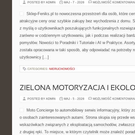
POSTED BY ADMIN
MAJ - 7 - 2026
MOŻLIWOŚĆ KOMENTOWAN
Sklep-Feniks.pl to nowoczesna przestrzeń dla osób, które ce
atrakcyjne ceny oraz szybkie zakupy bez wychodzenia z domu. S
z myślą o użytkownikach poszukujących funkcjonalnych rozwiąza
zarówno w codziennym użytkowaniu, jak i podczas realizacji bard
pomysłów. Nowości to Poradniki i Tutoriale i AI w Praktyce. Asor
została opracowana w taki sposób, aby odpowiadać na potrzeby r
użytkownicy […]
CATEGORIES:
NIERUCHOMOŚCI
ZIELONA MOTORYZACJA I EKOLO
POSTED BY ADMIN
MAJ - 5 - 2026
MOŻLIWOŚĆ KOMENTOWAN
Moto Concierge to automobilowy serwis informacyjny, który z
o osobach zainteresowanych autami. Strona skupia się przede w
wskazówkach związanych z eksploatacją samochodów, zwłaszcza
z drugiej ręki. To miejsce, w którym czytelnik może znaleźć por