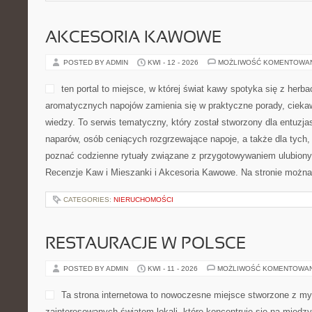
AKCESORIA KAWOWE
POSTED BY ADMIN
KWI - 12 - 2026
MOŻLIWOŚĆ KOMENTOWA
ten portal to miejsce, w której świat kawy spotyka się z herba
aromatycznych napojów zamienia się w praktyczne porady, cieka
wiedzy. To serwis tematyczny, który został stworzony dla entuz
naparów, osób ceniących rozgrzewające napoje, a także dla tych, 
poznać codzienne rytuały związane z przygotowywaniem ulubion
Recenzje Kaw i Mieszanki i Akcesoria Kawowe. Na stronie można
CATEGORIES:
NIERUCHOMOŚCI
RESTAURACJE W POLSCE
POSTED BY ADMIN
KWI - 11 - 2026
MOŻLIWOŚĆ KOMENTOWA
Ta strona internetowa to nowoczesne miejsce stworzone z my
zainteresowanych światem lokali, które koncentruje się na między