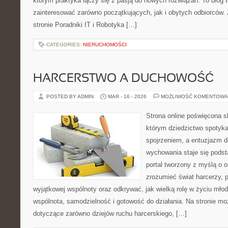
którym praktyka łączy się z pasją do nowych rozwiązań. To blog 
zainteresować zarówno początkujących, jak i obytych odbiorców.
stronie Poradniki IT i Robotyka […]
CATEGORIES:
NIERUCHOMOŚCI
HARCERSTWO A DUCHOWOŚĆ
POSTED BY ADMIN
MAR - 16 - 2026
MOŻLIWOŚĆ KOMENTOWA
Strona online poświęcona s
którym dziedzictwo spotyka
spojrzeniem, a entuzjazm d
wychowania staje się podst
portal tworzony z myślą o o
zrozumieć świat harcerzy, p
wyjątkowej wspólnoty oraz odkrywać, jak wielką rolę w życiu mło
wspólnota, samodzielność i gotowość do działania. Na stronie mo
dotyczące zarówno dziejów ruchu harcerskiego, […]