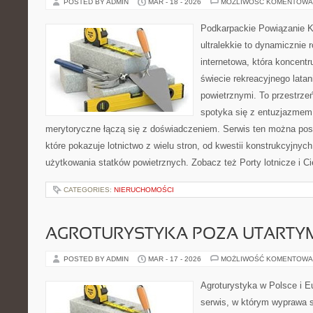
POSTED BY ADMIN
MAR - 18 - 2026
MOŻLIWOŚĆ KOMENTOWA
Podkarpackie Powiązanie K
ultralekkie to dynamicznie r
internetowa, która koncentr
świecie rekreacyjnego latan
powietrznymi. To przestrze
spotyka się z entuzjazmem d
merytoryczne łączą się z doświadczeniem. Serwis ten można po
które pokazuje lotnictwo z wielu stron, od kwestii konstrukcyjny
użytkowania statków powietrznych. Zobacz też Porty lotnicze i Ci
CATEGORIES:
NIERUCHOMOŚCI
AGROTURYSTYKA POZA UTARTY
POSTED BY ADMIN
MAR - 17 - 2026
MOŻLIWOŚĆ KOMENTOWA
Agroturystyka w Polsce i Eu
serwis, w którym wyprawa s