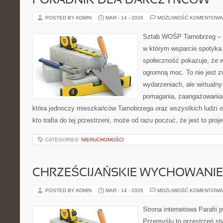
PORADNIK DLA DARCZYŃCÓW
POSTED BY ADMIN
MAR - 14 - 2026
MOŻLIWOŚĆ KOMENTOWA
Sztab WOŚP Tarnobrzeg – G
w którym wsparcie spotyka s
społeczność pokazuje, że 
ogromną moc. To nie jest z
wydarzeniach, ale wirtualny
pomagania, zaangażowania 
która jednoczy mieszkańców Tarnobrzega oraz wszystkich ludzi o
kto trafia do tej przestrzeni, może od razu poczuć, że jest to proj
CATEGORIES:
NIERUCHOMOŚCI
CHRZEŚCIJAŃSKIE WYCHOWANIE 
POSTED BY ADMIN
MAR - 14 - 2026
MOŻLIWOŚĆ KOMENTOWA
Strona internetowa Parafii 
Przemyślu to przestrzeń s