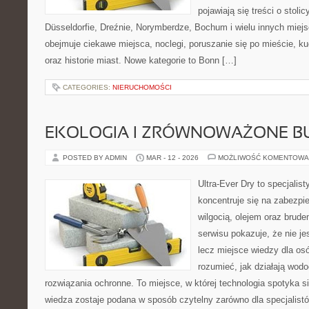
pojawiają się treści o stol
Düsseldorfie, Dreźnie, Norymberdze, Bochum i wielu innych miej
obejmuje ciekawe miejsca, noclegi, poruszanie się po mieście, ku
oraz historie miast. Nowe kategorie to Bonn […]
CATEGORIES:
NIERUCHOMOŚCI
EKOLOGIA I ZRÓWNOWAŻONE 
POSTED BY ADMIN
MAR - 12 - 2026
MOŻLIWOŚĆ KOMENTOWA
Ultra-Ever Dry to specjalist
koncentruje się na zabezpi
wilgocią, olejem oraz brud
serwisu pokazuje, że nie je
lecz miejsce wiedzy dla osó
rozumieć, jak działają wodo
rozwiązania ochronne. To miejsce, w której technologia spotyka s
wiedza zostaje podana w sposób czytelny zarówno dla specjalistó