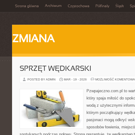
Archiwum
Strona główna
Częstochowa
Półfinały
Śląsk
Spi
ZMIANA
SPRZĘT WĘDKARSKI
POSTED BY ADMIN
MAR - 19 - 2026
MOŻLIWOŚĆ KOMENTOWA
Pzwpajeczno.com.pl to war
który spaja miłość do spo
wodą z użytecznymi informa
którym początkujący wędka
pasjonaci mogą odkryć wsk
sposobów łowienia, miejscó
spotykanych podczas połowu. Strona prezentuje, że wędkarstwo to