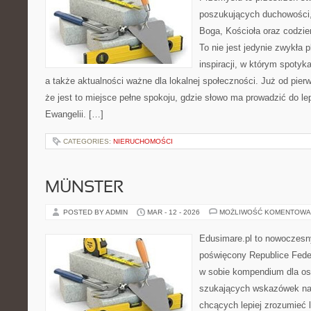
poszukujących duchowości, 
Boga, Kościoła oraz codzien
To nie jest jedynie zwykła p
inspiracji, w którym spotyka
a także aktualności ważne dla lokalnej społeczności. Już od pie
że jest to miejsce pełne spokoju, gdzie słowo ma prowadzić do l
Ewangelii. […]
CATEGORIES:
NIERUCHOMOŚCI
MÜNSTER
POSTED BY ADMIN
MAR - 12 - 2026
MOŻLIWOŚĆ KOMENTOWA
Edusimare.pl to nowoczesny
poświęcony Republice Feder
w sobie kompendium dla os
szukających wskazówek na 
chcących lepiej zrozumieć 