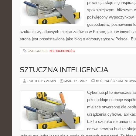
prowincja staje się inspira
spokojniejszym, bliższym c
poświęcony wypoczynkowi n
gospodarstw, poznawaniu lo
szukaniu wyjątkowych miejsc zarówno w Polsce, jak i w innych 
strona jest przedstawiona jako blog o agroturystyce w Polsce i Eur
CATEGORIES:
NIERUCHOMOŚCI
SZTUCZNA INTELIGENCJA
POSTED BY ADMIN
MAR - 16 - 2026
MOŻLIWOŚĆ KOMENTOWA
Cyberhub.pl to nowoczesna 
pełni oddaje esencję współc
miejsce stworzone dla osó
urządzenia cyfrowe, aplikac
także szeroko rozumiane o
nazwa serwisu buduje skoja