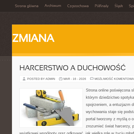
Archiwum
Strona główna
Częstochowa
Półfinały
Śląsk
Spi
ZMIANA
HARCERSTWO A DUCHOWOŚĆ
POSTED BY ADMIN
MAR - 16 - 2026
MOŻLIWOŚĆ KOMENTOWA
Strona online poświęcona s
którym dziedzictwo spotyka
spojrzeniem, a entuzjazm d
wychowania staje się podst
portal tworzony z myślą o o
zrozumieć świat harcerzy, p
wyjątkowej wspólnoty oraz odkrywać, jak wielką rolę w życiu mło