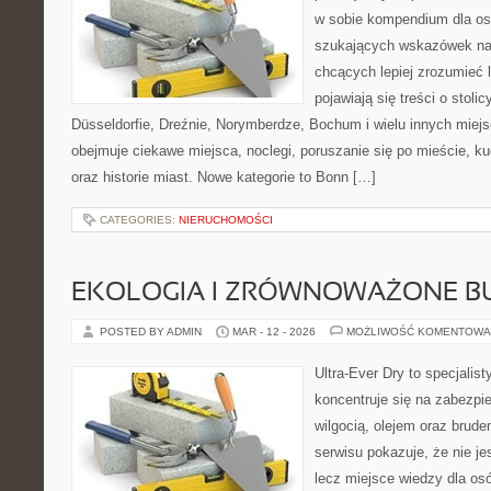
w sobie kompendium dla os
szukających wskazówek na 
chcących lepiej zrozumieć 
pojawiają się treści o stol
Düsseldorfie, Dreźnie, Norymberdze, Bochum i wielu innych miej
obejmuje ciekawe miejsca, noclegi, poruszanie się po mieście, ku
oraz historie miast. Nowe kategorie to Bonn […]
CATEGORIES:
NIERUCHOMOŚCI
EKOLOGIA I ZRÓWNOWAŻONE 
POSTED BY ADMIN
MAR - 12 - 2026
MOŻLIWOŚĆ KOMENTOWA
Ultra-Ever Dry to specjalist
koncentruje się na zabezpi
wilgocią, olejem oraz brud
serwisu pokazuje, że nie je
lecz miejsce wiedzy dla osó