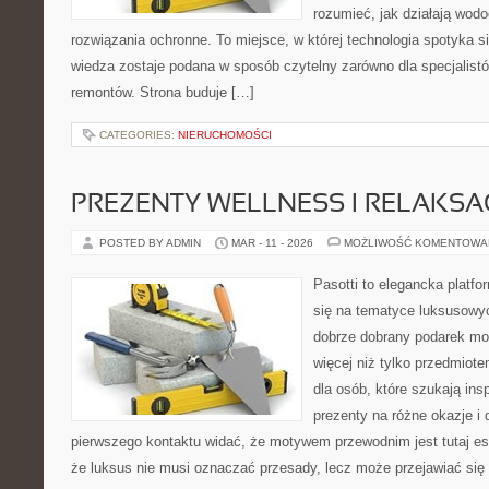
rozumieć, jak działają wodo
rozwiązania ochronne. To miejsce, w której technologia spotyka s
wiedza zostaje podana w sposób czytelny zarówno dla specjalistó
remontów. Strona buduje […]
CATEGORIES:
NIERUCHOMOŚCI
PREZENTY WELLNESS I RELAKSA
POSTED BY ADMIN
MAR - 11 - 2026
MOŻLIWOŚĆ KOMENTOWA
Pasotti to elegancka platfo
się na tematyce luksusowyc
dobrze dobrany podarek m
więcej niż tylko przedmiot
dla osób, które szukają in
prezenty na różne okazje i 
pierwszego kontaktu widać, że motywem przewodnim jest tutaj es
że luksus nie musi oznaczać przesady, lecz może przejawiać się 