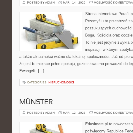
POSTED BY ADMIN
MAR - 14 - 2026
MOŻLIWOŚĆ KOMENTOWA
Strona internetowa Parafii 
Przemyślu to przestrzeń s
poszukujących duchowości, 
Boga, Kościoła oraz codzien
To nie jest jedynie zwykła p
inspiracji, w którym spotyka
a także aktualności ważne dla lokalnej społeczności. Już od pie
że jest to miejsce pełne spokoju, gdzie słowo ma prowadzić do l
Ewangelii. […]
CATEGORIES:
NIERUCHOMOŚCI
MÜNSTER
POSTED BY ADMIN
MAR - 12 - 2026
MOŻLIWOŚĆ KOMENTOWA
Edusimare.pl to nowoczesny
poświęcony Republice Feder