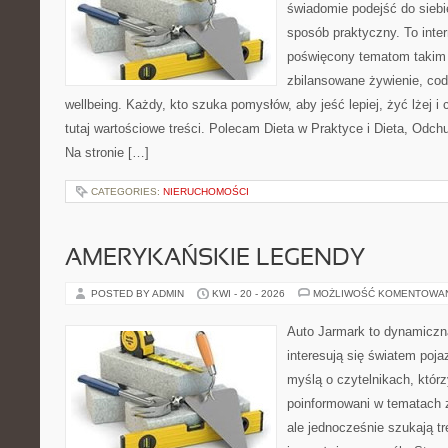
świadomie podejść do siebie
sposób praktyczny. To inte
poświęcony tematom takim 
zbilansowane żywienie, cod
wellbeing. Każdy, kto szuka pomysłów, aby jeść lepiej, żyć lżej i 
tutaj wartościowe treści. Polecam Dieta w Praktyce i Dieta, Odc
Na stronie […]
CATEGORIES:
NIERUCHOMOŚCI
AMERYKAŃSKIE LEGENDY
POSTED BY ADMIN
KWI - 20 - 2026
MOŻLIWOŚĆ KOMENTOWA
Auto Jarmark to dynamiczna
interesują się światem poj
myślą o czytelnikach, któr
poinformowani w tematach
ale jednocześnie szukają t