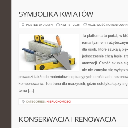
SYMBOLIKA KWIATÓW
POSTED BY ADMIN
KWI - 8 - 2026
MOŻLIWOŚĆ KOMENTOWAN
Ta platforma to portal, w kt
romantyzmem i użytecznym
dla osób, które szukają pi
jednocześnie chcą lepiej z
aranżacji. Całość skupia si
ale nie zamyka się wyłączn
prowadzi także do materiałów inspiracyjnych o roślinach, sezonow
komponowania. To strona dla marzycieli, gdzie estetyka łączy si
temu […]
CATEGORIES:
NIERUCHOMOŚCI
KONSERWACJA I RENOWACJA