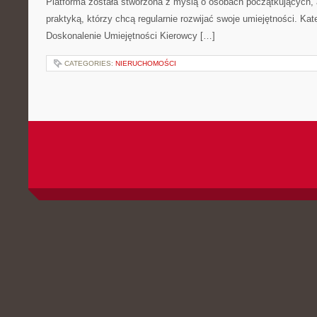
Platforma została stworzona z myślą o osobach początkujących, 
praktyką, którzy chcą regularnie rozwijać swoje umiejętności. Kate
Doskonalenie Umiejętności Kierowcy […]
CATEGORIES:
NIERUCHOMOŚCI