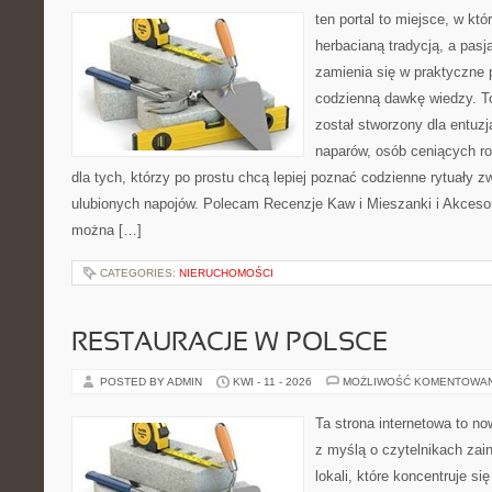
ten portal to miejsce, w któ
herbacianą tradycją, a pas
zamienia się w praktyczne p
codzienną dawkę wiedzy. To
został stworzony dla entu
naparów, osób ceniących ro
dla tych, którzy po prostu chcą lepiej poznać codzienne rytuały
ulubionych napojów. Polecam Recenzje Kaw i Mieszanki i Akceso
można […]
CATEGORIES:
NIERUCHOMOŚCI
RESTAURACJE W POLSCE
POSTED BY ADMIN
KWI - 11 - 2026
MOŻLIWOŚĆ KOMENTOWA
Ta strona internetowa to n
z myślą o czytelnikach za
lokali, które koncentruje s