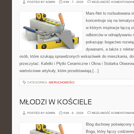
POSTED BY ADMIN
KWI - 7 - 2026
MOŻLIWOŚĆ KOMENTOWAN
Mars-Net to rozbudowana st
koncentruje się na tematyce
w którym inspiracje łączą s
odbiorców w odnajdywaniu na
pokazując bogactwo rozwią
dywanami, a także z roletami
osób, które szukają sprawdzonych wskazówek do mieszkania, dom
przeczytać: Kafelki i Płytki Ceramiczne i Okna i Stolarka Otworo
wartościowe artykuły, które przedstawiają […]
CATEGORIES:
NIERUCHOMOŚCI
MŁODZI W KOŚCIELE
POSTED BY ADMIN
KWI - 6 - 2026
MOŻLIWOŚĆ KOMENTOWAN
Blog duchowy poświęcony 
Boga, który łączy codzienn