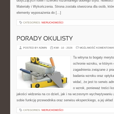
dotyczących foteli i szeroko rozumianego dobrego stylu. Nowości
Materiały i Wykończenia. Strona została stworzona dla osób, któ
elementy wyposażenia do […]
CATEGORIES:
NIERUCHOMOŚCI
PORADY OKULISTY
POSTED BY ADMIN
KWI - 10 - 2026
MOŻLIWOŚĆ KOMENTOWA
Ta witryna to bogaty meryt
ochronie wzroku, w którym 
zagadnienia związane z prac
badania wzroku oraz optyka
widać, że jest to serwis a
o wzrok, ponieważ treści k
jakości widzenia na co dzień, jak i na wczesnym wychwytywaniu 
sobie funkcję przewodnika oraz serwisu eksperckiego, a jej układ
CATEGORIES:
NIERUCHOMOŚCI