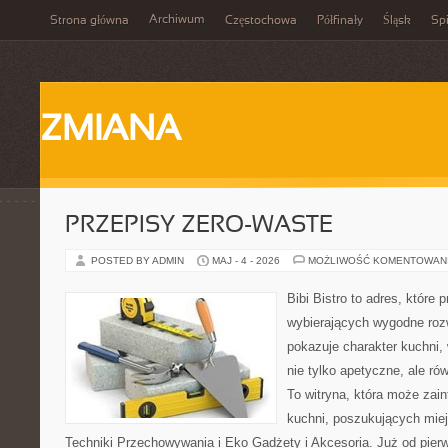
Archiwum
Strona główna
Częstochowa
Półfinały
Śląsk
Spi
ZMIANA
PRZEPISY ZERO-WASTE
POSTED BY ADMIN
MAJ - 4 - 2026
MOŻLIWOŚĆ KOMENTOWAN
Bibi Bistro to adres, które
wybierających wygodne rozw
pokazuje charakter kuchni,
nie tylko apetyczne, ale r
To witryna, która może zai
kuchni, poszukujących mie
Techniki Przechowywania i Eko Gadżety i Akcesoria. Już od pier