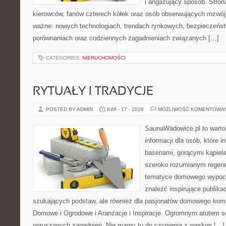
i angażujący sposób. Strona
kierowców, fanów czterech kółek oraz osób obserwujących rozwój
ważne: nowych technologiach, trendach rynkowych, bezpieczeństwi
porównaniach oraz codziennych zagadnieniach związanych […]
CATEGORIES:
NIERUCHOMOŚCI
RYTUAŁY I TRADYCJE
POSTED BY ADMIN
KWI - 17 - 2026
MOŻLIWOŚĆ KOMENTOWA
SaunaWadowice.pl to wart
informacji dla osób, które in
basenami, gorącymi kąpiel
szeroko rozumianym regener
tematyce domowego wypocz
znaleźć inspirujące publika
szukających podstaw, ale również dla pasjonatów domowego kom
Domowe i Ogrodowe i Aranżacje i Inspiracje. Ogromnym atutem se
poruszanych zagadnień. Nie mamy tu do czynienia z wąskim […]