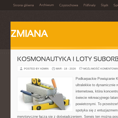
Archiwum
Strona główna
Częstochowa
Półfinały
Śląsk
Spi
ZMIANA
KOSMONAUTYKA I LOTY SUBORB
POSTED BY ADMIN
MAR - 18 - 2026
MOŻLIWOŚĆ KOMENTOWA
Podkarpackie Powiązanie K
ultralekkie to dynamicznie r
internetowa, która koncentr
świecie rekreacyjnego latan
powietrznymi. To przestrze
spotyka się z entuzjazmem d
merytoryczne łączą się z doświadczeniem. Serwis ten można po