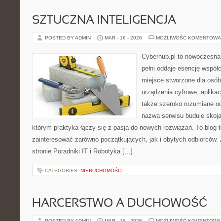
SZTUCZNA INTELIGENCJA
POSTED BY ADMIN
MAR - 16 - 2026
MOŻLIWOŚĆ KOMENTOWA
Cyberhub.pl to nowoczesna 
pełni oddaje esencję współc
miejsce stworzone dla osó
urządzenia cyfrowe, aplikac
także szeroko rozumiane o
nazwa serwisu buduje skoja
którym praktyka łączy się z pasją do nowych rozwiązań. To blog 
zainteresować zarówno początkujących, jak i obytych odbiorców.
stronie Poradniki IT i Robotyka […]
CATEGORIES:
NIERUCHOMOŚCI
HARCERSTWO A DUCHOWOŚĆ
POSTED BY ADMIN
MAR - 16 - 2026
MOŻLIWOŚĆ KOMENTOWA