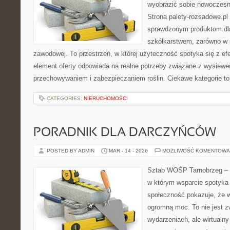
wyobrazić sobie nowoczesn
Strona palety-rozsadowe.pl
sprawdzonym produktom dla
szkółkarstwem, zarówno w sk
zawodowej. To przestrzeń, w której użyteczność spotyka się z ef
element oferty odpowiada na realne potrzeby związane z wysiewe
przechowywaniem i zabezpieczaniem roślin. Ciekawe kategorie t
CATEGORIES:
NIERUCHOMOŚCI
PORADNIK DLA DARCZYŃCÓW
POSTED BY ADMIN
MAR - 14 - 2026
MOŻLIWOŚĆ KOMENTOWA
Sztab WOŚP Tarnobrzeg – G
w którym wsparcie spotyka s
społeczność pokazuje, że 
ogromną moc. To nie jest z
wydarzeniach, ale wirtualny