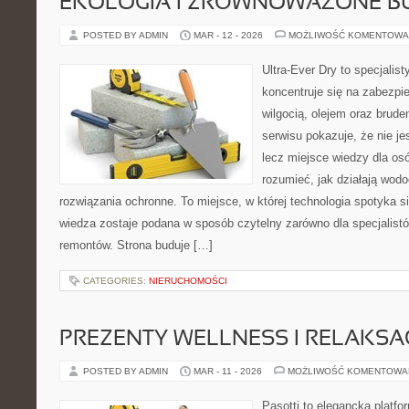
EKOLOGIA I ZRÓWNOWAŻONE 
POSTED BY ADMIN
MAR - 12 - 2026
MOŻLIWOŚĆ KOMENTOWA
Ultra-Ever Dry to specjalist
koncentruje się na zabezpi
wilgocią, olejem oraz brud
serwisu pokazuje, że nie je
lecz miejsce wiedzy dla osó
rozumieć, jak działają wodo
rozwiązania ochronne. To miejsce, w której technologia spotyka s
wiedza zostaje podana w sposób czytelny zarówno dla specjalistó
remontów. Strona buduje […]
CATEGORIES:
NIERUCHOMOŚCI
PREZENTY WELLNESS I RELAKSA
POSTED BY ADMIN
MAR - 11 - 2026
MOŻLIWOŚĆ KOMENTOWA
Pasotti to elegancka platfo