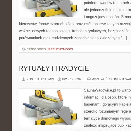
poinformowani w tematach
ale jednocześnie szukają t
i angażujący sposób. Strona
kierowców, fanów czterech kółek oraz osób obserwujących rozwój
ważne: nowych technologiach, trendach rynkowych, bezpieczeństwi
porównaniach oraz codziennych zagadnieniach związanych […]
CATEGORIES:
NIERUCHOMOŚCI
RYTUAŁY I TRADYCJE
POSTED BY ADMIN
KWI - 17 - 2026
MOŻLIWOŚĆ KOMENTOWA
SaunaWadowice.pl to wart
informacji dla osób, które in
basenami, gorącymi kąpiel
szeroko rozumianym regener
tematyce domowego wypocz
znaleźć inspirujące publika