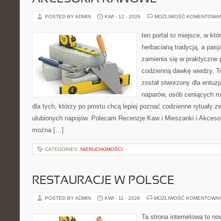
POSTED BY ADMIN
KWI - 12 - 2026
MOŻLIWOŚĆ KOMENTOWA
ten portal to miejsce, w któ
herbacianą tradycją, a pas
zamienia się w praktyczne p
codzienną dawkę wiedzy. To
został stworzony dla entu
naparów, osób ceniących ro
dla tych, którzy po prostu chcą lepiej poznać codzienne rytuały
ulubionych napojów. Polecam Recenzje Kaw i Mieszanki i Akceso
można […]
CATEGORIES:
NIERUCHOMOŚCI
RESTAURACJE W POLSCE
POSTED BY ADMIN
KWI - 11 - 2026
MOŻLIWOŚĆ KOMENTOWA
Ta strona internetowa to n