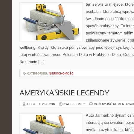
ten serwis to miejsce, któr
osobach, które chcą wprow
świadomie podejść do siebie
sposób praktyczny. To inte
poświęcony tematom takim 
zbilansowane żywienie, cod
wellbeing. Każdy, kto szuka pomysłów, aby jeść lepiej, żyć lżej i 
tutaj wartościowe treści. Polecam Dieta w Praktyce i Dieta, Odc
Na stronie […]
CATEGORIES:
NIERUCHOMOŚCI
AMERYKAŃSKIE LEGENDY
POSTED BY ADMIN
KWI - 20 - 2026
MOŻLIWOŚĆ KOMENTOWA
Auto Jarmark to dynamiczna
interesują się światem poj
myślą o czytelnikach, któr