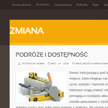
Archiwum
Strona główna
Częstochowa
Półfinały
Śląsk
Spi
ZMIANA
PODRÓŻE I DOSTĘPNOŚĆ
POSTED BY ADMIN
MAJ - 10 - 2026
MOŻLIWOŚĆ KOMENTOWA
Serwis funkcjonujący pod 
miejsce, które integruje z
życia, estetyki i harmonii o
Internauci mogą znaleźć tut
pomagają w rozwijaniu włas
została opracowana z myślą
autentyczności oraz połączenia estetyki z praktyką. Na stronie m