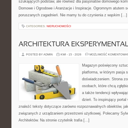
szukających podstaw, ale również dla pasjonatów domowego kom
Domowe i Ogrodowe i Aranżacje i Inspiracje. Ogromnym atutem se
poruszanych zagadnień. Nie mamy tu do czynienia z wąskim […]
CATEGORIES:
NIERUCHOMOŚCI
ARCHITEKTURA EKSPERYMENTA
POSTED BY ADMIN
KWI - 15 - 2026
MOŻLIWOŚĆ KOMENTOWA
Magazyn poświęcony sztuce
platforma, w którym pasja s
doświadczeniem. Strona zo
osobach, które chcą zgłębiać
a także tendencji wpływają
dzień. To inspirujący porta
znaleźć teksty dotyczące zarówno rozpoznawalnych obiektów, ja
związanych z urządzaniem przestrzeni użytkowej. Polecamy Sylwe
Architektów. Na stronie czytelnik trafia […]