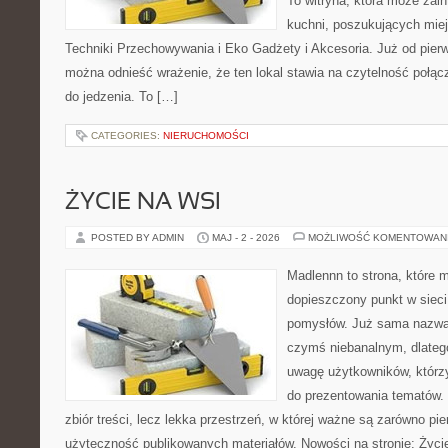
To witryna, która może zai
kuchni, poszukujących mie
Techniki Przechowywania i Eko Gadżety i Akcesoria. Już od pier
można odnieść wrażenie, że ten lokal stawia na czytelność połą
do jedzenia. To […]
CATEGORIES:
NIERUCHOMOŚCI
ŻYCIE NA WSI
POSTED BY ADMIN
MAJ - 2 - 2026
MOŻLIWOŚĆ KOMENTOWAN
Madlennn to strona, które 
dopieszczony punkt w sieci
pomysłów. Już sama nazwa 
czymś niebanalnym, dlateg
uwagę użytkowników, którzy
do prezentowania tematów. 
zbiór treści, lecz lekka przestrzeń, w której ważne są zarówno pie
użyteczność publikowanych materiałów. Nowości na stronie: Życi