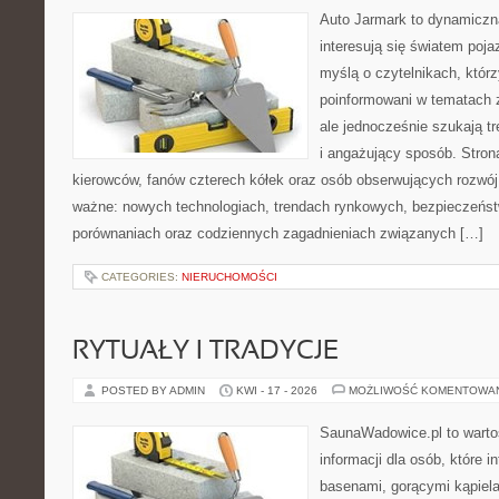
Auto Jarmark to dynamiczna
interesują się światem poj
myślą o czytelnikach, któr
poinformowani w tematach
ale jednocześnie szukają t
i angażujący sposób. Strona
kierowców, fanów czterech kółek oraz osób obserwujących rozwój
ważne: nowych technologiach, trendach rynkowych, bezpieczeństwi
porównaniach oraz codziennych zagadnieniach związanych […]
CATEGORIES:
NIERUCHOMOŚCI
RYTUAŁY I TRADYCJE
POSTED BY ADMIN
KWI - 17 - 2026
MOŻLIWOŚĆ KOMENTOWA
SaunaWadowice.pl to wart
informacji dla osób, które in
basenami, gorącymi kąpiel