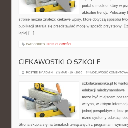
portal o modzie, który w p
aktualne trendy. Polecamy
stronie można znaleźć ciekawe wpisy, które dotyczą sposobu tworz
publikacji starają się przedstawiać modę w sposób przystępny. D
lepiej […]
CATEGORIES:
NIERUCHOMOŚCI
CIEKAWOSTKI O SZKOLE
POSTED BY ADMIN
MAR - 10 - 2026
MOŻLIWOŚĆ KOMENTOWA
szkolakamionka.pl to wart
edukacji międzynarodowej, 
może być miejscem poszerz
witryna, w którym informacj
jednej perspektywie, lecz p
różne systemy edukacji ob
Strona skupia się na tematach związanych z programami wymiany