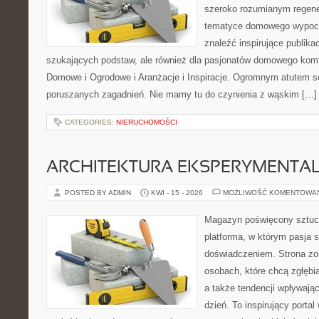
szeroko rozumianym regener
tematyce domowego wypocz
znaleźć inspirujące publika
szukających podstaw, ale również dla pasjonatów domowego kom
Domowe i Ogrodowe i Aranżacje i Inspiracje. Ogromnym atutem se
poruszanych zagadnień. Nie mamy tu do czynienia z wąskim […]
CATEGORIES:
NIERUCHOMOŚCI
ARCHITEKTURA EKSPERYMENTA
POSTED BY ADMIN
KWI - 15 - 2026
MOŻLIWOŚĆ KOMENTOWA
Magazyn poświęcony sztuce
platforma, w którym pasja s
doświadczeniem. Strona zo
osobach, które chcą zgłębiać
a także tendencji wpływają
dzień. To inspirujący porta