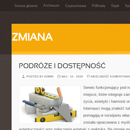
Archiwum
Strona główna
Częstochowa
Półfinały
Śląsk
Spi
ZMIANA
PODRÓŻE I DOSTĘPNOŚĆ
POSTED BY ADMIN
MAJ - 10 - 2026
MOŻLIWOŚĆ KOMENTOWA
Serwis funkcjonujący pod 
miejsce, które integruje z
życia, estetyki i harmonii o
Internauci mogą znaleźć tut
pomagają w rozwijaniu włas
została opracowana z myślą
autentyczności oraz połączenia estetyki z praktyką. Na stronie m