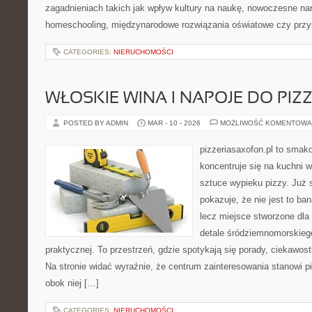
zagadnieniach takich jak wpływ kultury na naukę, nowoczesne na
homeschooling, międzynarodowe rozwiązania oświatowe czy przy
CATEGORIES:
NIERUCHOMOŚCI
WŁOSKIE WINA I NAPOJE DO PIZ
POSTED BY ADMIN
MAR - 10 - 2026
MOŻLIWOŚĆ KOMENTOWA
pizzeriasaxofon.pl to smakow
koncentruje się na kuchni w
sztuce wypieku pizzy. Już 
pokazuje, że nie jest to ba
lecz miejsce stworzone dla
detale śródziemnomorskieg
praktycznej. To przestrzeń, gdzie spotykają się porady, ciekawostk
Na stronie widać wyraźnie, że centrum zainteresowania stanowi pi
obok niej […]
CATEGORIES:
NIERUCHOMOŚCI