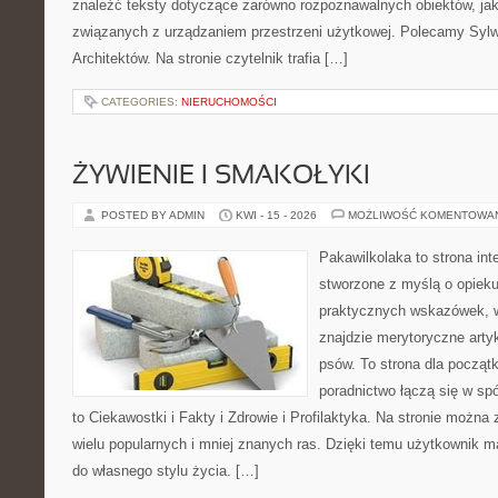
znaleźć teksty dotyczące zarówno rozpoznawalnych obiektów, ja
związanych z urządzaniem przestrzeni użytkowej. Polecamy Sylwe
Architektów. Na stronie czytelnik trafia […]
CATEGORIES:
NIERUCHOMOŚCI
ŻYWIENIE I SMAKOŁYKI
POSTED BY ADMIN
KWI - 15 - 2026
MOŻLIWOŚĆ KOMENTOWA
Pakawilkolaka to strona int
stworzone z myślą o opiek
praktycznych wskazówek, 
znajdzie merytoryczne arty
psów. To strona dla począt
poradnictwo łączą się w spó
to Ciekawostki i Fakty i Zdrowie i Profilaktyka. Na stronie możn
wielu popularnych i mniej znanych ras. Dzięki temu użytkownik
do własnego stylu życia. […]