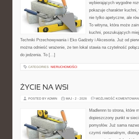
wybierających wygodne rozw
pokazuje charakter kuchni,
nie tylko apetyczne, ale r
To witryna, która może zai
kuchni, poszukujących mie
Techniki Przechowywania i Eko Gadżety i Akcesoria. Już od pier
można odnieść wrażenie, że ten lokal stawia na czytelność połą
do jedzenia. To […]
CATEGORIES:
NIERUCHOMOŚCI
ŻYCIE NA WSI
POSTED BY ADMIN
MAJ - 2 - 2026
MOŻLIWOŚĆ KOMENTOWAN
Madlennn to strona, które 
dopieszczony punkt w sieci
pomysłów. Już sama nazwa 
czymś niebanalnym, dlateg