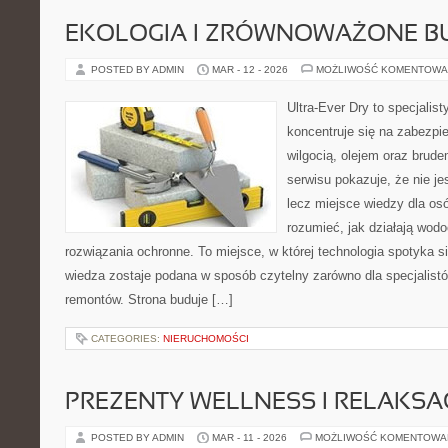
EKOLOGIA I ZRÓWNOWAŻONE 
POSTED BY ADMIN
MAR - 12 - 2026
MOŻLIWOŚĆ KOMENTOWA
Ultra-Ever Dry to specjalist
koncentruje się na zabezpi
wilgocią, olejem oraz brud
serwisu pokazuje, że nie je
lecz miejsce wiedzy dla osó
rozumieć, jak działają wodo
rozwiązania ochronne. To miejsce, w której technologia spotyka s
wiedza zostaje podana w sposób czytelny zarówno dla specjalistó
remontów. Strona buduje […]
CATEGORIES:
NIERUCHOMOŚCI
PREZENTY WELLNESS I RELAKSA
POSTED BY ADMIN
MAR - 11 - 2026
MOŻLIWOŚĆ KOMENTOWA