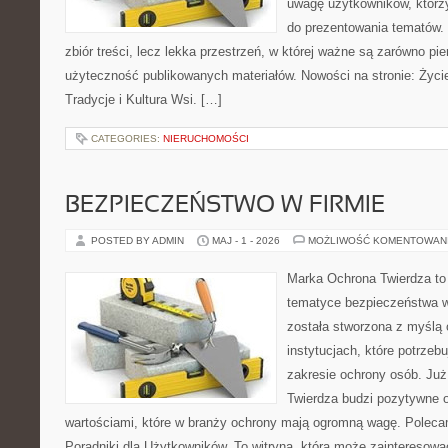
uwagę użytkowników, którzy
do prezentowania tematów. 
zbiór treści, lecz lekka przestrzeń, w której ważne są zarówno pie
użyteczność publikowanych materiałów. Nowości na stronie: Życi
Tradycje i Kultura Wsi. […]
CATEGORIES:
NIERUCHOMOŚCI
BEZPIECZEŃSTWO W FIRMIE
POSTED BY ADMIN
MAJ - 1 - 2026
MOŻLIWOŚĆ KOMENTOWAN
Marka Ochrona Twierdza to 
tematyce bezpieczeństwa w
została stworzona z myślą 
instytucjach, które potrzebu
zakresie ochrony osób. J
Twierdza budzi pozytywne o
wartościami, które w branży ochrony mają ogromną wagę. Polecam
Poradniki dla Użytkowników. To witryna, która może zainteresow