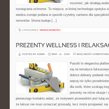
rozumieć, jak działają wodo
rozwiązania ochronne. To miejsce, w której technologia spotyka s
wiedza zostaje podana w sposób czytelny zarówno dla specjalistó
remontów. Strona buduje […]
CATEGORIES:
NIERUCHOMOŚCI
PREZENTY WELLNESS I RELAKSA
POSTED BY ADMIN
MAR - 11 - 2026
MOŻLIWOŚĆ KOMENTOWA
Pasotti to elegancka platfo
się na tematyce luksusowyc
dobrze dobrany podarek m
więcej niż tylko przedmiot
dla osób, które szukają in
prezenty na różne okazje i 
pierwszego kontaktu widać, że motywem przewodnim jest tutaj es
że luksus nie musi oznaczać przesady, lecz może przejawiać się 