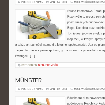
POSTED BY ADMIN
MAR - 14 - 2026
MOŻLIWOŚĆ KOMENTOWA
Strona internetowa Parafii 
Przemyślu to przestrzeń s
poszukujących duchowości, 
Boga, Kościoła oraz codzien
To nie jest jedynie zwykła p
inspiracji, w którym spotyka
a także aktualności ważne dla lokalnej społeczności. Już od pie
że jest to miejsce pełne spokoju, gdzie słowo ma prowadzić do l
Ewangelii. […]
CATEGORIES:
NIERUCHOMOŚCI
MÜNSTER
POSTED BY ADMIN
MAR - 12 - 2026
MOŻLIWOŚĆ KOMENTOWA
Edusimare.pl to nowoczesny
poświęcony Republice Feder