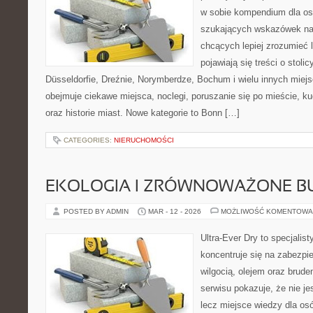
w sobie kompendium dla os
szukających wskazówek na 
chcących lepiej zrozumieć 
pojawiają się treści o stol
Düsseldorfie, Dreźnie, Norymberdze, Bochum i wielu innych miej
obejmuje ciekawe miejsca, noclegi, poruszanie się po mieście, ku
oraz historie miast. Nowe kategorie to Bonn […]
CATEGORIES:
NIERUCHOMOŚCI
EKOLOGIA I ZRÓWNOWAŻONE 
POSTED BY ADMIN
MAR - 12 - 2026
MOŻLIWOŚĆ KOMENTOWA
Ultra-Ever Dry to specjalist
koncentruje się na zabezpi
wilgocią, olejem oraz brud
serwisu pokazuje, że nie je
lecz miejsce wiedzy dla osó