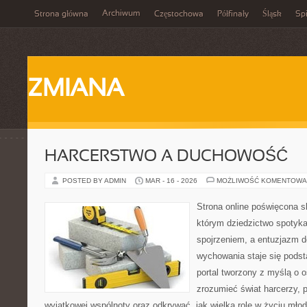
Archiwum
Strona główna
Częstochowa
Półfinały
Śląsk
Spi
ZMIANA
HARCERSTWO A DUCHOWOŚĆ
POSTED BY ADMIN
MAR - 16 - 2026
MOŻLIWOŚĆ KOMENTOWA
Strona online poświęcona s
którym dziedzictwo spotyka
spojrzeniem, a entuzjazm d
wychowania staje się podst
portal tworzony z myślą o o
zrozumieć świat harcerzy, p
wyjątkowej wspólnoty oraz odkrywać, jak wielką rolę w życiu mło