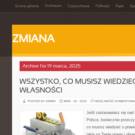
Archiwum
Strona główna
Częstochowa
Półfinały
Śląsk
Spi
ZMIANA
Archive for 19 marca, 2025
WSZYSTKO, CO MUSISZ WIEDZIE
WŁASNOŚCI
POSTED BY ADMIN
MAR - 19 - 2025
MOŻLIWOŚĆ KOMENTOWA
Jeśli zastanawiasz się na
Polsce, koniecznie przeczy
co musisz wiedzieć o prawi
jakie są Twoje prawa i obowi